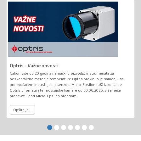
Optris - Važne novosti
Nakon više od 20 godina nemački proizvođač instrumenata za
beskontaktno merenje temperature Optris prekinuo je saradnju sa
proizvođačem industrijskih senzora Micro-Epsilon (µƐ) tako da se
Optris pirometri i termovizijske kamere od 30.06.2025. više neće
prodavati i pod Micro-Epsilon brendom.
Opširnije...