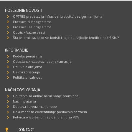
POSLEDNJE NOVOSTI
OPTRIS predstavlja infracrvenu optiku bez germanijuma
Proslava H-Bridges tima
Proslava H-Bridges tima
Optris - Važne vesti
Šta je lemilica, kako se koristi i koje su najbolje lemilice na tržištu?
INFORMACIJE
Kodeks ponašanja
Odustanak-saobraznost-reklamacije
Odluke o akcijama
Uslovi korišćenja
Politika privatnosti
NAČIN POSLOVANJA
Uputstvo za online naručivanje proizvoda
Načini plaćanja
Dostava I preuzimanje robe
Dokument za evidentiranje poslovnih partnera
Potvrda o izvršenom evidentiranju za PDV
KONTAKT