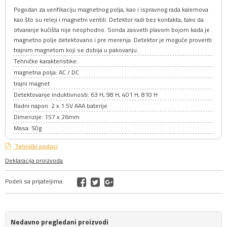
Pogodan za verifikaciju magnetnog polja, kao i ispravnog rada kalemova
kao što su releji i magnetni ventili. Detektor radi bez kontakta, tako da
otvaranje kućišta nije neophodno. Sonda zasvetli plavom bojom kada je
magnetno polje detektovano i pre merenja. Detektor je moguće proveriti
trajnim magnetom koji se dobija u pakovanju.
Tehničke karakteristike:
magnetna polja: AC / DC
trajni magnet
Detektovanje induktivnosti: 63 H, 98 H, 401 H, 810 H
Radni napon: 2 x 1.5V AAA baterije
Dimenzije: 157 x 26mm
Masa: 50g
Tehnički podaci
Deklaracija proizvoda
Podeli sa prijateljima:
Nedavno pregledani proizvodi