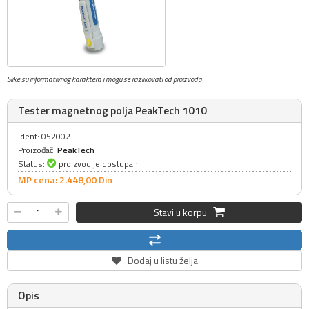
Slike su informativnog karaktera i mogu se razlikovati od proizvoda
Tester magnetnog polja PeakTech 1010
Ident: 052002
Proizođač:
PeakTech
Status:
proizvod je dostupan
MP cena: 2.448,
00
Din
Stavi u korpu
Dodaj u listu želja
Opis