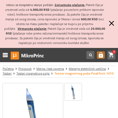
Uslovi za besplatno slanje pošiljki:
Gotovinsko plaćanje:
Paketi čija je
vrednost veća od
4.000,00 RSD
(plaćanje pouzećem prilikom isporuke
robe), troškove transporta snosi prodavac. Za pakete čija je vrednost
manja od ovog iznosa, cena isporuke je fiksna i iznosi
600,00 RSD
bez
obzira na masu paketa i naplaćuje se kupcu po prijemu
pošiljke.
Virmansko plaćanje:
Paketi čija je vrednost veća od
20.000,00
RSD
(plaćanje robe preko računa/virmanski) troškove transporta snosi
prodavac. Za pakete čija je vrednost manja od ovog iznosa, isporuka se
naplaćuje po redovnom cenovniku kurirske službe.
0
shopping_cart
https
Početna
Proizvodi
Merna i test oprema
Merenje električnih veličina
Testeri
Testeri magnetnog polja
Tester magnetnog polja PeakTech 1010