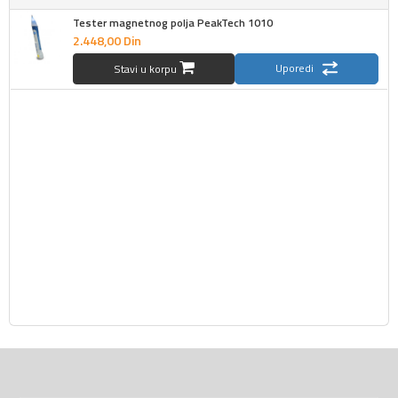
Tester magnetnog polja PeakTech 1010
2.448,
00
Din
Uporedi
Stavi u korpu