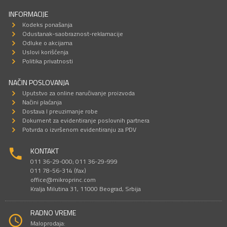
INFORMACIJE
Kodeks ponašanja
Odustanak-saobraznost-reklamacije
Odluke o akcijama
Uslovi korišćenja
Politika privatnosti
NAČIN POSLOVANJA
Uputstvo za online naručivanje proizvoda
Načini plaćanja
Dostava I preuzimanje robe
Dokument za evidentiranje poslovnih partnera
Potvrda o izvršenom evidentiranju za PDV
KONTAKT
011 36-29-000; 011 36-29-999
011 78-56-314 (fax)
office@mikroprinc.com
Kralja Milutina 31, 11000 Beograd, Srbija
RADNO VREME
Maloprodaja: