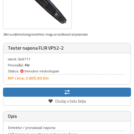
Slike su informativnog karaktera i mogu se razlikovati od proizvoda
Tester napona FLIR VP52-2
Ident: 049711
Proizođač:
Flir
Status:
trenutno nedostupan
MP cena: 5.805,
60
Din
Dodaj u listu želja
Opis
Detektor / pronalazač napona