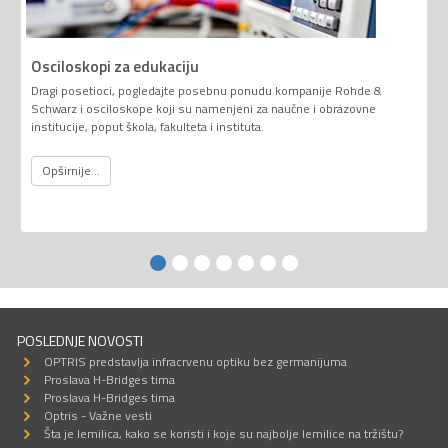
Osciloskopi za edukaciju
Dragi posetioci, pogledajte posebnu ponudu kompanije Rohde &
Schwarz i osciloskope koji su namenjeni za naučne i obrazovne
institucije, poput škola, fakulteta i instituta.
Opširnije...
POSLEDNJE NOVOSTI
OPTRIS predstavlja infracrvenu optiku bez germanijuma
Proslava H-Bridges tima
Proslava H-Bridges tima
Optris - Važne vesti
Šta je lemilica, kako se koristi i koje su najbolje lemilice na tržištu?