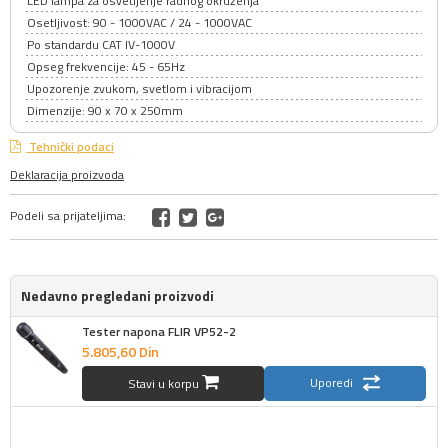
LED lampa za osvetljenje radnog okruženja
Osetljivost: 90 - 1000VAC / 24 - 1000VAC
Po standardu CAT IV-1000V
Opseg frekvencije: 45 - 65Hz
Upozorenje zvukom, svetlom i vibracijom
Dimenzije: 90 x 70 x 250mm
Tehnički podaci
Deklaracija proizvoda
Podeli sa prijateljima:
Nedavno pregledani proizvodi
Tester napona FLIR VP52-2
5.805,
60
Din
Uporedi
Stavi u korpu