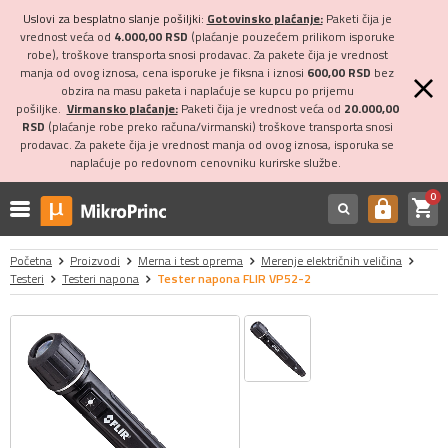
Uslovi za besplatno slanje pošiljki:
Gotovinsko plaćanje:
Paketi čija je
vrednost veća od
4.000,00 RSD
(plaćanje pouzećem prilikom isporuke
robe), troškove transporta snosi prodavac. Za pakete čija je vrednost
manja od ovog iznosa, cena isporuke je fiksna i iznosi
600,00 RSD
bez
obzira na masu paketa i naplaćuje se kupcu po prijemu
pošiljke.
Virmansko plaćanje:
Paketi čija je vrednost veća od
20.000,00
RSD
(plaćanje robe preko računa/virmanski) troškove transporta snosi
prodavac. Za pakete čija je vrednost manja od ovog iznosa, isporuka se
naplaćuje po redovnom cenovniku kurirske službe.
0
shopping_cart
https
Početna
Proizvodi
Merna i test oprema
Merenje električnih veličina
Testeri
Testeri napona
Tester napona FLIR VP52-2