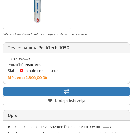
Slike su informativnog karaktera i mogu se razlikovati od proizvoda
Tester napona PeakTech 1030
Ident: 052003
Proizođač:
PeakTech
Status:
trenutno nedostupan
MP cena: 2.304,
00
Din
Dodaj u listu želja
Opis
Beskontaktni detektor za naizmenične napone od 90V do 1000V