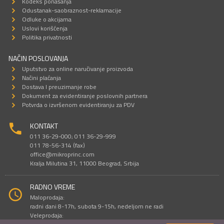
Kodeks ponašanja
Odustanak-saobraznost-reklamacije
Odluke o akcijama
Uslovi korišćenja
Politika privatnosti
NAČIN POSLOVANJA
Uputstvo za online naručivanje proizvoda
Načini plaćanja
Dostava I preuzimanje robe
Dokument za evidentiranje poslovnih partnera
Potvrda o izvršenom evidentiranju za PDV
KONTAKT
011 36-29-000; 011 36-29-999
011 78-56-314 (fax)
office@mikroprinc.com
Kralja Milutina 31, 11000 Beograd, Srbija
RADNO VREME
Maloprodaja:
radni dani 8-17h, subota 9-15h, nedeljom ne radi
Veleprodaja: