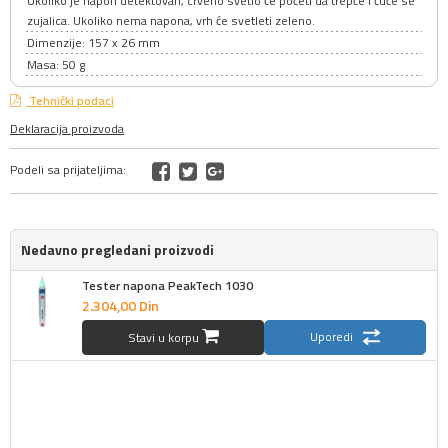
Ukoliko je napon detektovan, crveno svetlo će početi da trepće i čuće se
zujalica. Ukoliko nema napona, vrh će svetleti zeleno.
Dimenzije: 157 x 26 mm
Masa: 50 g
Tehnički podaci
Deklaracija proizvoda
Podeli sa prijateljima:
Nedavno pregledani proizvodi
Tester napona PeakTech 1030
2.304,
00
Din
Uporedi
Stavi u korpu