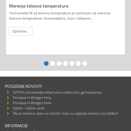
Merenje telesne temperature
Termometar IR za telesnu temperaturu je namenjen za merenje
telesne temperature, beskontaktno, brzo i efikasno.
Opširnije...
POSLEDNJE NOVOSTI
OPTRIS predstavlja infracrvenu optiku bez germanijuma
Proslava H-Bridges tima
Proslava H-Bridges tima
Optris - Važne vesti
Šta je lemilica, kako se koristi i koje su najbolje lemilice na tržištu?
INFORMACIJE