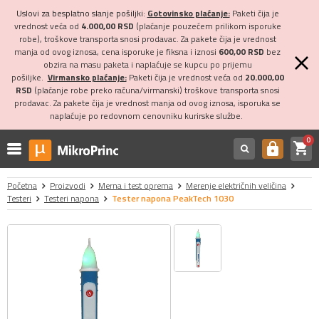
Uslovi za besplatno slanje pošiljki:
Gotovinsko plaćanje:
Paketi čija je
vrednost veća od
4.000,00 RSD
(plaćanje pouzećem prilikom isporuke
robe), troškove transporta snosi prodavac. Za pakete čija je vrednost
manja od ovog iznosa, cena isporuke je fiksna i iznosi
600,00 RSD
bez
obzira na masu paketa i naplaćuje se kupcu po prijemu
pošiljke.
Virmansko plaćanje:
Paketi čija je vrednost veća od
20.000,00
RSD
(plaćanje robe preko računa/virmanski) troškove transporta snosi
prodavac. Za pakete čija je vrednost manja od ovog iznosa, isporuka se
naplaćuje po redovnom cenovniku kurirske službe.
0
shopping_cart
https
Početna
Proizvodi
Merna i test oprema
Merenje električnih veličina
Testeri
Testeri napona
Tester napona PeakTech 1030