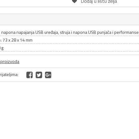
Dodaj u listu želja
 napona napajanja USB uređaja, struja i napona USB punjača i performanse
: 73 x 28 x 14 mm
1g
a proizvoda
ijateljima: