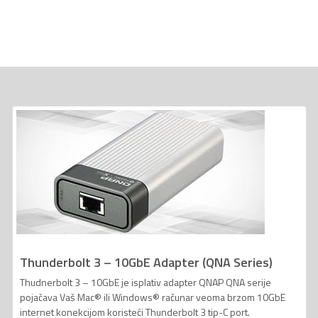
Thunderbolt 3 – 10GbE Adapter (QNA Series)
Thudnerbolt 3 – 10GbE je isplativ adapter QNAP QNA serije
pojačava Vaš Mac® ili Windows® računar veoma brzom 10GbE
internet konekcijom koristeći Thunderbolt 3 tip-C port.