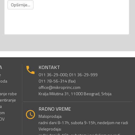
Opširnije...
A
KONTAKT
e
011 36-29-000; 011 36-29-999
voda
011 78-56-314 (fax)
office@mikroprinc.com
anje robe
Kralja Milutina 31, 11000 Beograd, Srbija
entiranje
a
RADNO VREME
nom
Maloprodaja:
PDV
radni dani 8-17h, subota 9-15h, nedeljom ne radi
Veleprodaja: