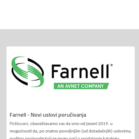
Farnell - Novi uslovi poručivanja
Poštovani, o
baveštavamo vas da smo od jeseni 2019. u
mogućnosti da, po znatno povoljnijim (od dotadašnjih) uslovima,
nudimo proizvode koji se mogu naći u prodajnom katalogu