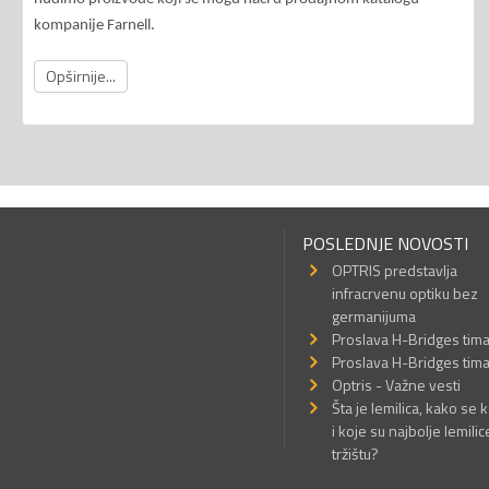
kompanije Farnell.
Opširnije...
POSLEDNJE NOVOSTI
OPTRIS predstavlja
infracrvenu optiku bez
germanijuma
Proslava H-Bridges tim
Proslava H-Bridges tim
Optris - Važne vesti
Šta je lemilica, kako se k
i koje su najbolje lemilic
tržištu?