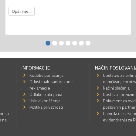
Opširnije...
INFORMACIJE
NAČIN POSLOVANJ
Kodeks ponašanja
Uputstvo za onlin
Odustanak-saobraznost-
naručivanje proiz
reklamacije
Načini plaćanja
a
Odluke o akcijama
Dostava I preuzim
a
Uslovi korišćenja
Dokument za evid
Politika privatnosti
poslovnih partner
oristi
Potvrda o izvrše
e na
evidentiranju za 