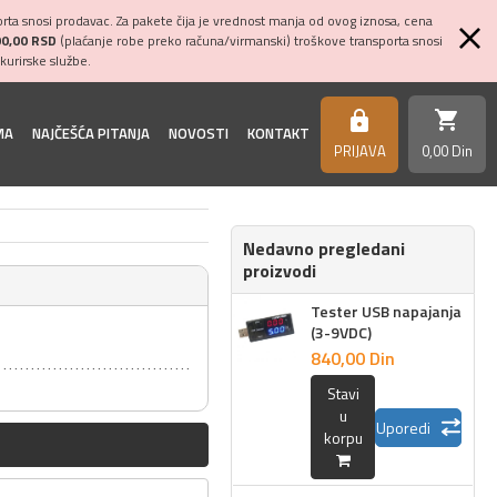
ta snosi prodavac. Za pakete čija je vrednost manja od ovog iznosa, cena
00,00 RSD
(plaćanje robe preko računa/virmanski) troškove transporta snosi
kurirske službe.
shopping_cart
https
MA
NAJČEŠĆA PITANJA
NOVOSTI
KONTAKT
PRIJAVA
0,
00
Din
Nedavno pregledani
proizvodi
Tester USB napajanja
(3-9VDC)
840,
00
Din
Stavi
u
Uporedi
korpu