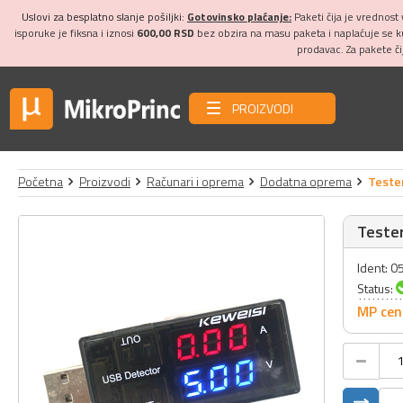
Uslovi za besplatno slanje pošiljki:
Gotovinsko plaćanje:
Paketi čija je vrednost
isporuke je fiksna i iznosi
600,00 RSD
bez obzira na masu paketa i naplaćuje se 
prodavac. Za pakete č
PROIZVODI
Početna
Proizvodi
Računari i oprema
Dodatna oprema
Teste
Tester
Ident: 
Status:
MP cen