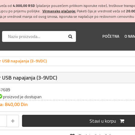
 veća od
4.000,00 RSD
(plaćanje pouzećem prilikom isporuke robe), troškove transpor
kupcu po prijemu pošiljke.
Virmansko plaćanje:
Paketi čija je vrednost veća od
20.0
ija je vrednost manja od ovog iznosa, isporuka se naplaćuje po redovnom cenovniku 
POČETNA
O NA
r USB napajanja (3-9VDC)
 USB napajanja (3-9VDC)
057689
proizvod je dostupan
a: 840,
00
Din
Stavi u korpu