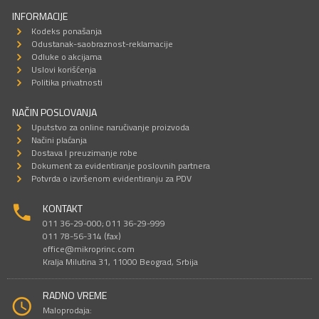
INFORMACIJE
Kodeks ponašanja
Odustanak-saobraznost-reklamacije
Odluke o akcijama
Uslovi korišćenja
Politika privatnosti
NAČIN POSLOVANJA
Uputstvo za online naručivanje proizvoda
Načini plaćanja
Dostava I preuzimanje robe
Dokument za evidentiranje poslovnih partnera
Potvrda o izvršenom evidentiranju za PDV
KONTAKT
011 36-29-000; 011 36-29-999
011 78-56-314 (fax)
office@mikroprinc.com
Kralja Milutina 31, 11000 Beograd, Srbija
RADNO VREME
Maloprodaja: