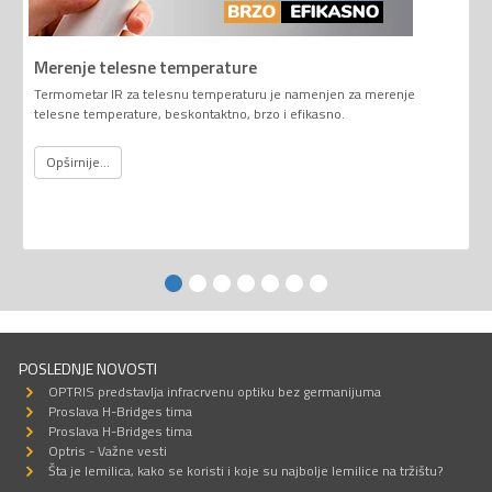
Merenje telesne temperature
Termometar IR za telesnu temperaturu je namenjen za merenje
telesne temperature, beskontaktno, brzo i efikasno.
Opširnije...
POSLEDNJE NOVOSTI
OPTRIS predstavlja infracrvenu optiku bez germanijuma
Proslava H-Bridges tima
Proslava H-Bridges tima
Optris - Važne vesti
Šta je lemilica, kako se koristi i koje su najbolje lemilice na tržištu?