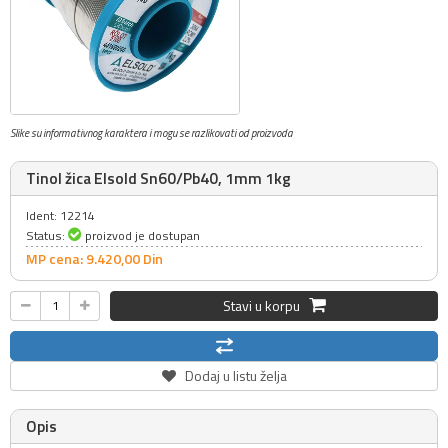
Slike su informativnog karaktera i mogu se razlikovati od proizvoda
Tinol žica Elsold Sn60/Pb40, 1mm 1kg
Ident: 12214
Status:
proizvod je dostupan
MP cena: 9.420,
00
Din
Stavi u korpu
Dodaj u listu želja
Opis