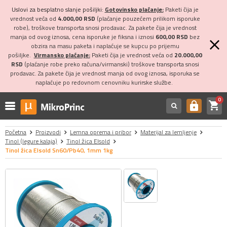
Uslovi za besplatno slanje pošiljki:
Gotovinsko plaćanje:
Paketi čija je
vrednost veća od
4.000,00 RSD
(plaćanje pouzećem prilikom isporuke
robe), troškove transporta snosi prodavac. Za pakete čija je vrednost
manja od ovog iznosa, cena isporuke je fiksna i iznosi
600,00 RSD
bez
obzira na masu paketa i naplaćuje se kupcu po prijemu
pošiljke.
Virmansko plaćanje:
Paketi čija je vrednost veća od
20.000,00
RSD
(plaćanje robe preko računa/virmanski) troškove transporta snosi
prodavac. Za pakete čija je vrednost manja od ovog iznosa, isporuka se
naplaćuje po redovnom cenovniku kurirske službe.
0
shopping_cart
https
Početna
Proizvodi
Lemna oprema i pribor
Materijal za lemljenje
Tinol (legure kalaja)
Tinol žica Elsold
Tinol žica Elsold Sn60/Pb40, 1mm 1kg