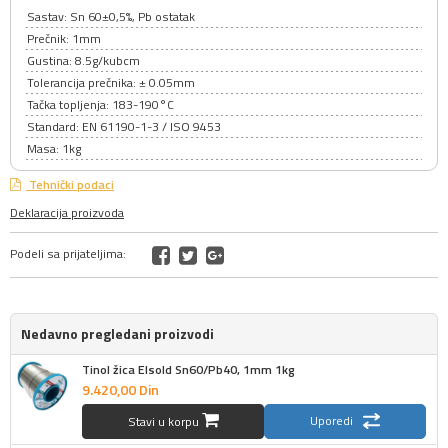
Sastav: Sn 60±0,5%, Pb ostatak
Prečnik: 1mm
Gustina: 8.5g/kubcm
Tolerancija prečnika: ± 0.05mm
Tačka topljenja: 183-190°C
Standard: EN 61190-1-3 / ISO 9453
Masa: 1kg
Tehnički podaci
Deklaracija proizvoda
Podeli sa prijateljima:
Nedavno pregledani proizvodi
Tinol žica Elsold Sn60/Pb40, 1mm 1kg
9.420,
00
Din
Uporedi
Stavi u korpu