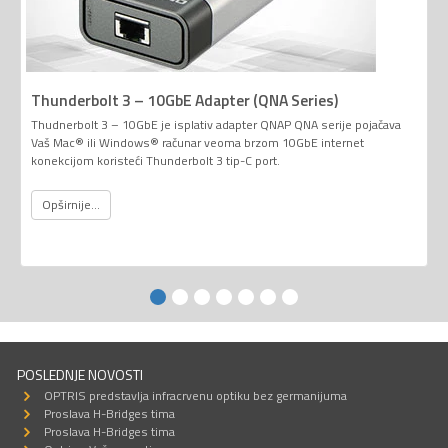
Thunderbolt 3 – 10GbE Adapter (QNA Series)
Thudnerbolt 3 – 10GbE je isplativ adapter QNAP QNA serije pojačava
Vaš Mac® ili Windows® računar veoma brzom 10GbE internet
konekcijom koristeći Thunderbolt 3 tip-C port.
Opširnije...
POSLEDNJE NOVOSTI
OPTRIS predstavlja infracrvenu optiku bez germanijuma
Proslava H-Bridges tima
Proslava H-Bridges tima