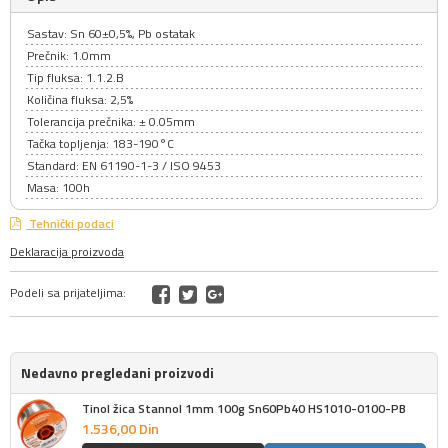
Sastav: Sn 60±0,5%, Pb ostatak
Prečnik: 1.0mm
Tip fluksa: 1.1.2.B
Količina fluksa: 2,5%
Tolerancija prečnika: ± 0.05mm
Tačka topljenja: 183-190°C
Standard: EN 61190-1-3 / ISO 9453
Masa: 100h
Tehnički podaci
Deklaracija proizvoda
Podeli sa prijateljima:
Nedavno pregledani proizvodi
Tinol žica Stannol 1mm 100g Sn60Pb40 HS1010-0100-PB
1.536,
00
Din