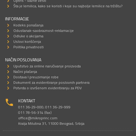
Optris - Važne vesti
Šta je lemilica, kako se koristi i koje su najbolje lemilice na tržištu?
INFORMACIJE
Kodeks ponašanja
Odustanak-saobraznost-reklamacije
Odluke o akcijama
Uslovi korišćenja
Politika privatnosti
NAČIN POSLOVANJA
Uputstvo za online naručivanje proizvoda
Načini plaćanja
Dostava I preuzimanje robe
Dokument za evidentiranje poslovnih partnera
Potvrda o izvršenom evidentiranju za PDV
KONTAKT
011 36-29-000; 011 36-29-999
011 78-56-314 (fax)
office@mikroprinc.com
Kralja Milutina 31, 11000 Beograd, Srbija