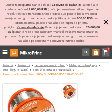
Uslovi za besplatno slanje pošiljki:
Gotovinsko plaćanje:
Paketi čija je
vrednost veća od
4.000,00 RSD
(plaćanje pouzećem prilikom isporuke
robe), troškove transporta snosi prodavac. Za pakete čija je vrednost
manja od ovog iznosa, cena isporuke je fiksna i iznosi
600,00 RSD
bez
obzira na masu paketa i naplaćuje se kupcu po prijemu
pošiljke.
Virmansko plaćanje:
Paketi čija je vrednost veća od
20.000,00
RSD
(plaćanje robe preko računa/virmanski) troškove transporta snosi
prodavac. Za pakete čija je vrednost manja od ovog iznosa, isporuka se
naplaćuje po redovnom cenovniku kurirske službe.
0
shopping_cart
https
Početna
Proizvodi
Lemna oprema i pribor
Materijal za lemljenje
Tinol (legure kalaja)
Tinol žica ostalih proizvođača
Tinol žica Stannol 1mm 100g Sn60Pb40 HS1010-0100-PB