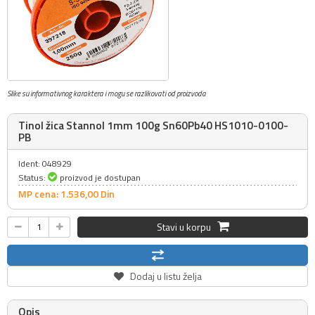
Slike su informativnog karaktera i mogu se razlikovati od proizvoda
Tinol žica Stannol 1mm 100g Sn60Pb40 HS1010-0100-
PB
Ident: 048929
Status:
proizvod je dostupan
MP cena: 1.536,
00
Din
Stavi u korpu
Dodaj u listu želja
Opis