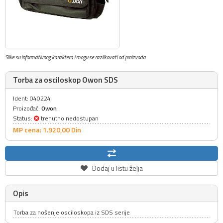
Slike su informativnog karaktera i mogu se razlikovati od proizvoda
Torba za osciloskop Owon SDS
Ident: 040224
Proizođač:
Owon
Status:
trenutno nedostupan
MP cena: 1.920,
00
Din
Dodaj u listu želja
Opis
Torba za nošenje osciloskopa iz SDS serije