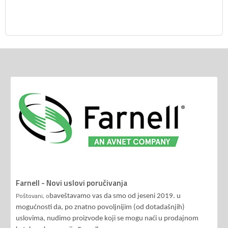
Farnell - Novi uslovi poručivanja
Poštovani, o
baveštavamo vas da smo od jeseni 2019. u
mogućnosti da, po znatno povoljnijim (od dotadašnjih)
uslovima, nudimo proizvode koji se mogu naći u prodajnom