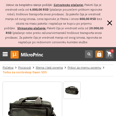
Uslovi za besplatno slanje pošiljki:
Gotovinsko plaćanje:
Paketi čija je
vrednost veća od
4.000,00 RSD
(plaćanje pouzećem prilikom isporuke
robe), troškove transporta snosi prodavac. Za pakete čija je vrednost
manja od ovog iznosa, cena isporuke je fiksna i iznosi
600,00 RSD
bez
obzira na masu paketa i naplaćuje se kupcu po prijemu
pošiljke.
Virmansko plaćanje:
Paketi čija je vrednost veća od
20.000,00
RSD
(plaćanje robe preko računa/virmanski) troškove transporta snosi
prodavac. Za pakete čija je vrednost manja od ovog iznosa, isporuka se
naplaćuje po redovnom cenovniku kurirske službe.
0
shopping_cart
https
Početna
Proizvodi
Merna i test oprema
Pribor za mernu opremu
Torba za osciloskop Owon SDS