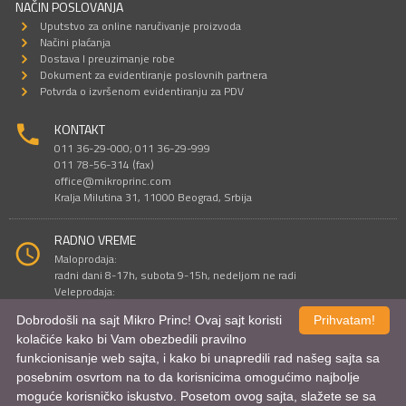
NAČIN POSLOVANJA
Uputstvo za online naručivanje proizvoda
Načini plaćanja
Dostava I preuzimanje robe
Dokument za evidentiranje poslovnih partnera
Potvrda o izvršenom evidentiranju za PDV
KONTAKT
011 36-29-000; 011 36-29-999
011 78-56-314 (fax)
office@mikroprinc.com
Kralja Milutina 31, 11000 Beograd, Srbija
RADNO VREME
Maloprodaja:
radni dani 8-17h, subota 9-15h, nedeljom ne radi
Veleprodaja:
radni dani 9-16h, subotom i nedeljom ne radi
Dobrodošli na sajt Mikro Princ! Ovaj sajt koristi
Prihvatam!
kolačiće kako bi Vam obezbedili pravilno
funkcionisanje web sajta, i kako bi unapredili rad našeg sajta sa
Sve cene su iskazane u dinarima. PDV je uračunat u cenu.
posebnim osvrtom na to da korisnicima omogućimo najbolje
© Mikro Princ 1999 - 2026. Sva prava su zadržana.
Kreirao
*nbgcreator
|
Izdrada Internet prodavnice
,
Izrada sajta
i
mobilnih
moguće korisničko iskustvo. Posetom ovog sajta, slažete se sa