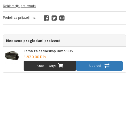
Deklaracija proizvoda
Podeli sa prijateljima:
Nedavno pregledani proizvodi
Torba za osciloskop Owon SDS
1.920,
00
Din
Uporedi
Stavi u korpu