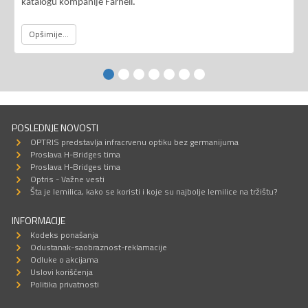
katalogu kompanije Farnell.
Opširnije...
POSLEDNJE NOVOSTI
OPTRIS predstavlja infracrvenu optiku bez germanijuma
Proslava H-Bridges tima
Proslava H-Bridges tima
Optris - Važne vesti
Šta je lemilica, kako se koristi i koje su najbolje lemilice na tržištu?
INFORMACIJE
Kodeks ponašanja
Odustanak-saobraznost-reklamacije
Odluke o akcijama
Uslovi korišćenja
Politika privatnosti