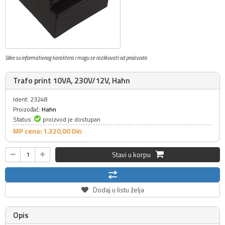
Slike su informativnog karaktera i mogu se razlikovati od proizvoda
Trafo print 10VA, 230V/12V, Hahn
Ident: 23248
Proizođač:
Hahn
Status:
proizvod je dostupan
MP cena: 1.320,
00
Din
Stavi u korpu
Dodaj u listu želja
Opis