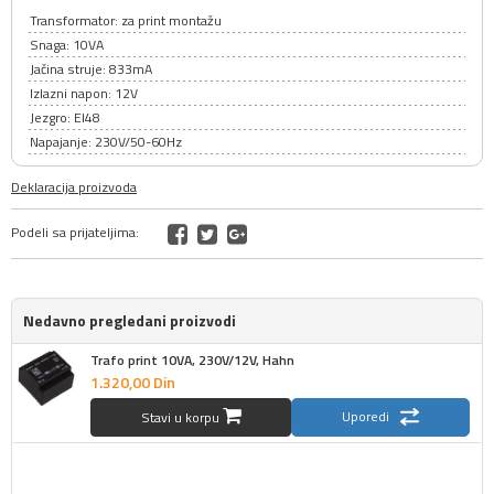
Transformator: za print montažu
Snaga: 10VA
Jačina struje: 833mA
Izlazni napon: 12V
Jezgro: EI48
Napajanje: 230V/50-60Hz
Deklaracija proizvoda
Podeli sa prijateljima:
Nedavno pregledani proizvodi
Trafo print 10VA, 230V/12V, Hahn
1.320,
00
Din
Uporedi
Stavi u korpu