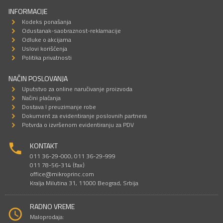
INFORMACIJE
Kodeks ponašanja
Odustanak-saobraznost-reklamacije
Odluke o akcijama
Uslovi korišćenja
Politika privatnosti
NAČIN POSLOVANJA
Uputstvo za online naručivanje proizvoda
Načini plaćanja
Dostava I preuzimanje robe
Dokument za evidentiranje poslovnih partnera
Potvrda o izvršenom evidentiranju za PDV
KONTAKT
011 36-29-000; 011 36-29-999
011 78-56-314 (fax)
office@mikroprinc.com
Kralja Milutina 31, 11000 Beograd, Srbija
RADNO VREME
Maloprodaja: