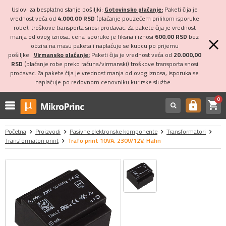
Uslovi za besplatno slanje pošiljki:
Gotovinsko plaćanje:
Paketi čija je
vrednost veća od
4.000,00 RSD
(plaćanje pouzećem prilikom isporuke
robe), troškove transporta snosi prodavac. Za pakete čija je vrednost
manja od ovog iznosa, cena isporuke je fiksna i iznosi
600,00 RSD
bez
obzira na masu paketa i naplaćuje se kupcu po prijemu
pošiljke.
Virmansko plaćanje:
Paketi čija je vrednost veća od
20.000,00
RSD
(plaćanje robe preko računa/virmanski) troškove transporta snosi
prodavac. Za pakete čija je vrednost manja od ovog iznosa, isporuka se
naplaćuje po redovnom cenovniku kurirske službe.
0
shopping_cart
https
Početna
Proizvodi
Pasivne elektronske komponente
Transformatori
Transformatori print
Trafo print 10VA, 230V/12V, Hahn