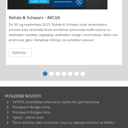
Rohde & Schwarz - AKCIJA
Do 30-og septembra 2023. Rohde & Schwarz nudi neverovatnu
ponudu koja obuhvata široki asortiman proizvoda među kojima su:
analizatori spektra, napajanja, analizatori snage i osciloskopi. Moto ove
promocije glasi: Današnja rešenja, za sutrašnje izazove.
Opširnije...
POSLEDNJE NOVOSTI
OPTRIS predstavlja infracrvenu optiku bez germanijuma
Proslava H-Bridges tima
Proslava H-Bridges tima
Optris - Važne vesti
Šta je lemilica, kako se koristi i koje su najbolje lemilice na tržištu?