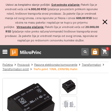
Uslovi za besplatno slanje pošiljki:
Gotovinsko plaćanje:
Paketi čija je
vrednost veća od
4.000,00 RSD
(plaćanje pouzećem prilikom isporuke
robe), troškove transporta snosi prodavac. Za pakete čija je vrednost
manja od ovog iznosa, cena isporuke je fiksna i iznosi
600,00 RSD
bez
obzira na masu paketa i naplaćuje se kupcu po prijemu
pošiljke.
Virmansko plaćanje:
Paketi čija je vrednost veća od
20.000,00
RSD
(plaćanje robe preko računa/virmanski) troškove transporta snosi
prodavac. Za pakete čija je vrednost manja od ovog iznosa, isporuka se
naplaćuje po redovnom cenovniku kurirske službe.
0
shopping_cart
https
Početna
Proizvodi
Pasivne elektronske komponente
Transformatori
Transformatori print
Trafo print 10VA, 230V/9V, Hahn