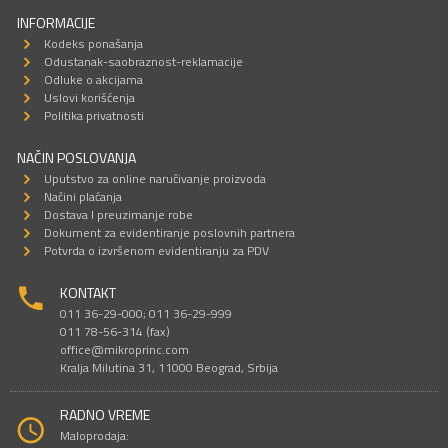
INFORMACIJE
Kodeks ponašanja
Odustanak-saobraznost-reklamacije
Odluke o akcijama
Uslovi korišćenja
Politika privatnosti
NAČIN POSLOVANJA
Uputstvo za online naručivanje proizvoda
Načini plaćanja
Dostava I preuzimanje robe
Dokument za evidentiranje poslovnih partnera
Potvrda o izvršenom evidentiranju za PDV
KONTAKT
011 36-29-000; 011 36-29-999
011 78-56-314 (fax)
office@mikroprinc.com
Kralja Milutina 31, 11000 Beograd, Srbija
RADNO VREME
Maloprodaja: