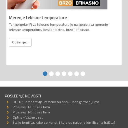
Merenje telesne temperature
Termometar IR za telesnu temperaturu je namenjen za merenje
telesne temperature, beskontaktno, brzo i efikasno.
Opširnije...
POSLEDNJE NOVOSTI
OPTRIS predstavlja infracrvenu optiku bez germanijuma
Proslava H-Bridges tima
Proslava H-Bridges tima
Optris - Važne vesti
Šta je lemilica, kako se koristi i koje su najbolje lemilice na tržištu?