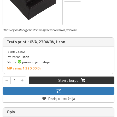
Slike su informativnog karaktera i mogu se razlikovati od proizvoda
Trafo print 10VA, 230V/9V, Hahn
Ident: 23252
Proizođač:
Hahn
Status:
proizvod je dostupan
MP cena: 1.320,
00
Din
Stavi u korpu
Dodaj u listu želja
Opis