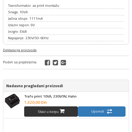
Transformator: za print montažu
Snaga: 10VA
Jačina struje: 1111mA
Izlazni napon: 9V
Jezgro: EI48
Napajanje: 230V/50-60Hz
Deklaracija proizvoda
Podeli sa prijateljima:
Nedavno pregledani proizvodi
Trafo print 10VA, 230V/9V, Hahn
1.320,
00
Din
Uporedi
Stavi u korpu