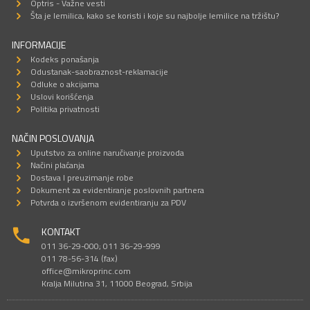
Optris - Važne vesti
Šta je lemilica, kako se koristi i koje su najbolje lemilice na tržištu?
INFORMACIJE
Kodeks ponašanja
Odustanak-saobraznost-reklamacije
Odluke o akcijama
Uslovi korišćenja
Politika privatnosti
NAČIN POSLOVANJA
Uputstvo za online naručivanje proizvoda
Načini plaćanja
Dostava I preuzimanje robe
Dokument za evidentiranje poslovnih partnera
Potvrda o izvršenom evidentiranju za PDV
KONTAKT
011 36-29-000; 011 36-29-999
011 78-56-314 (fax)
office@mikroprinc.com
Kralja Milutina 31, 11000 Beograd, Srbija