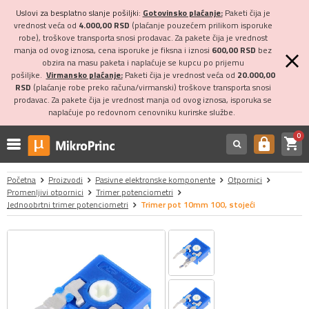
Uslovi za besplatno slanje pošiljki:
Gotovinsko plaćanje:
Paketi čija je
vrednost veća od
4.000,00 RSD
(plaćanje pouzećem prilikom isporuke
robe), troškove transporta snosi prodavac. Za pakete čija je vrednost
manja od ovog iznosa, cena isporuke je fiksna i iznosi
600,00 RSD
bez
obzira na masu paketa i naplaćuje se kupcu po prijemu
pošiljke.
Virmansko plaćanje:
Paketi čija je vrednost veća od
20.000,00
RSD
(plaćanje robe preko računa/virmanski) troškove transporta snosi
prodavac. Za pakete čija je vrednost manja od ovog iznosa, isporuka se
naplaćuje po redovnom cenovniku kurirske službe.
0
shopping_cart
https
Početna
Proizvodi
Pasivne elektronske komponente
Otpornici
Promenljivi otpornici
Trimer potenciometri
Jednoobrtni trimer potenciometri
Trimer pot 10mm 100, stojeći