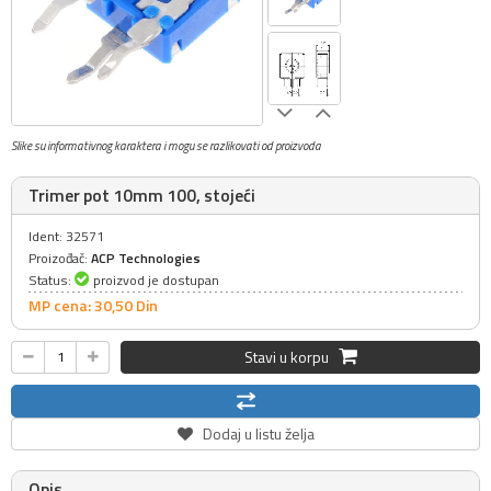
Slike su informativnog karaktera i mogu se razlikovati od proizvoda
Trimer pot 10mm 100, stojeći
Ident: 32571
Proizođač:
ACP Technologies
Status:
proizvod je dostupan
MP cena: 30,
50
Din
Stavi u korpu
Dodaj u listu želja
Opis