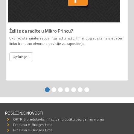
Želite da radite u Mikro Princu?
Ukoliko ste zainteresovani za rad u našoj firmi, pogledajte na sledećem
linku trenutno otvorene pozicije za zaposlenje.
Opširnije...
POSLEDNJE NOVOSTI
OPTRIS predstavlja infracrvenu optiku bez germanijuma
Proslava H-Bridges tima
Proslava H-Bridges tima