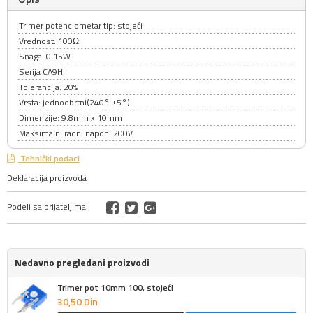
Trimer potenciometar tip: stojeći
Vrednost: 100Ω
Snaga: 0.15W
Serija CA9H
Tolerancija: 20%
Vrsta: jednoobrtni(240° ±5°)
Dimenzije: 9.8mm x 10mm
Maksimalni radni napon: 200V
Tehnički podaci
Deklaracija proizvoda
Podeli sa prijateljima:
Nedavno pregledani proizvodi
Trimer pot 10mm 100, stojeći
30,
50
Din