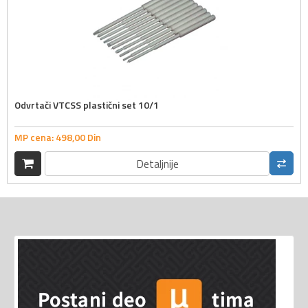
Odvrtači VTCSS plastični set 10/1
MP cena:
498,
00
Din
Detaljnije