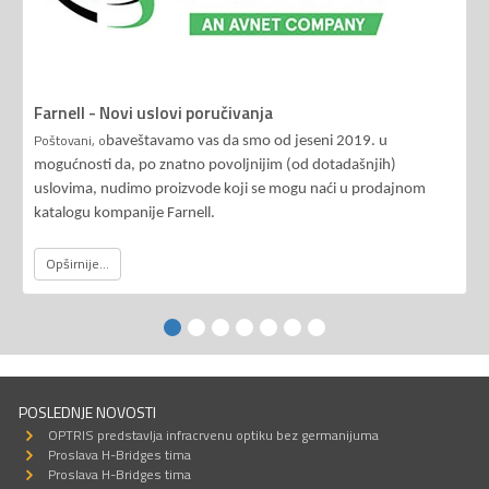
Farnell - Novi uslovi poručivanja
Poštovani, o
baveštavamo vas da smo od jeseni 2019. u
mogućnosti da, po znatno povoljnijim (od dotadašnjih)
uslovima, nudimo proizvode koji se mogu naći u prodajnom
katalogu kompanije Farnell.
Opširnije...
POSLEDNJE NOVOSTI
OPTRIS predstavlja infracrvenu optiku bez germanijuma
Proslava H-Bridges tima
Proslava H-Bridges tima