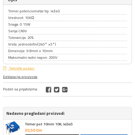
Trimer potenciometar tip: ležeći
Vrednost: 10KΩ
Snaga: 0.15W
Serija CA9V
Tolerancija: 20%
Vrsta: jednoobrtni(240° ±5°)
Dimenzije: 9.8mm x 10mm
Maksimalni radni napon: 200V
Tehnički podaci
Deklaracija proizvoda
Podeli sa prijateljima:
Nedavno pregledani proizvodi
Trimer pot 10mm 10K, ležeći
30,
50
Din