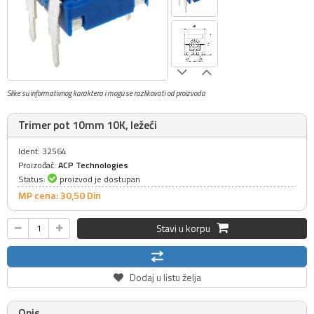
Slike su informativnog karaktera i mogu se razlikovati od proizvoda
Trimer pot 10mm 10K, ležeći
Ident: 32564
Proizođač:
ACP Technologies
Status:
proizvod je dostupan
MP cena: 30,
50
Din
Stavi u korpu
Dodaj u listu želja
Opis