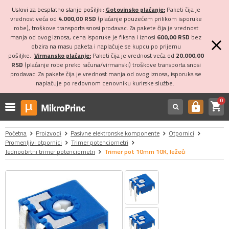
Uslovi za besplatno slanje pošiljki:
Gotovinsko plaćanje:
Paketi čija je
vrednost veća od
4.000,00 RSD
(plaćanje pouzećem prilikom isporuke
robe), troškove transporta snosi prodavac. Za pakete čija je vrednost
manja od ovog iznosa, cena isporuke je fiksna i iznosi
600,00 RSD
bez
obzira na masu paketa i naplaćuje se kupcu po prijemu
pošiljke.
Virmansko plaćanje:
Paketi čija je vrednost veća od
20.000,00
RSD
(plaćanje robe preko računa/virmanski) troškove transporta snosi
prodavac. Za pakete čija je vrednost manja od ovog iznosa, isporuka se
naplaćuje po redovnom cenovniku kurirske službe.
0
shopping_cart
https
Početna
Proizvodi
Pasivne elektronske komponente
Otpornici
Promenljivi otpornici
Trimer potenciometri
Jednoobrtni trimer potenciometri
Trimer pot 10mm 10K, ležeći