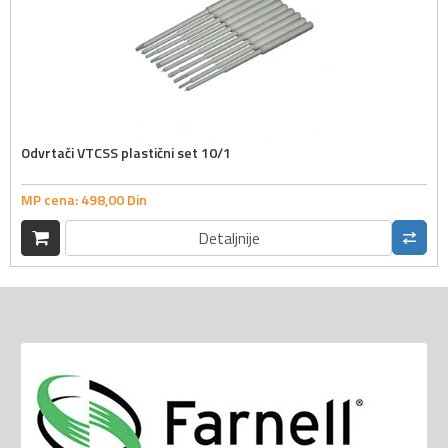
Odvrtači VTCSS plastični set 10/1
MP cena:
498,
00
Din
Detaljnije