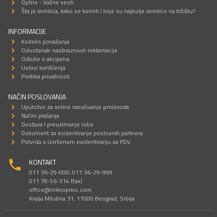
Optris - Važne vesti
Šta je lemilica, kako se koristi i koje su najbolje lemilice na tržištu?
INFORMACIJE
Kodeks ponašanja
Odustanak-saobraznost-reklamacije
Odluke o akcijama
Uslovi korišćenja
Politika privatnosti
NAČIN POSLOVANJA
Uputstvo za online naručivanje proizvoda
Načini plaćanja
Dostava I preuzimanje robe
Dokument za evidentiranje poslovnih partnera
Potvrda o izvršenom evidentiranju za PDV
KONTAKT
011 36-29-000; 011 36-29-999
011 78-56-314 (fax)
office@mikroprinc.com
Kralja Milutina 31, 11000 Beograd, Srbija