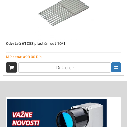
Odvrtači VTCSS plastični set 10/1
MP cena:
498,
00
Din
Detaljnije