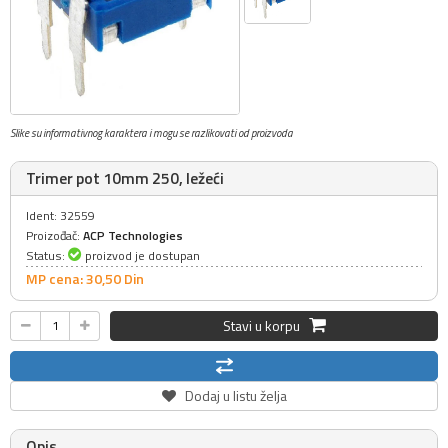
Slike su informativnog karaktera i mogu se razlikovati od proizvoda
Trimer pot 10mm 250, ležeći
Ident: 32559
Proizođač:
ACP Technologies
Status:
proizvod je dostupan
MP cena: 30,
50
Din
Stavi u korpu
Dodaj u listu želja
Opis