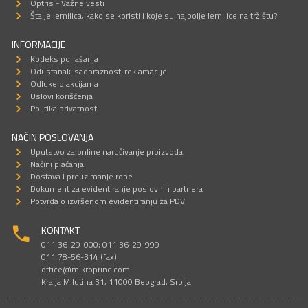
Optris - Važne vesti
Šta je lemilica, kako se koristi i koje su najbolje lemilice na tržištu?
INFORMACIJE
Kodeks ponašanja
Odustanak-saobraznost-reklamacije
Odluke o akcijama
Uslovi korišćenja
Politika privatnosti
NAČIN POSLOVANJA
Uputstvo za online naručivanje proizvoda
Načini plaćanja
Dostava I preuzimanje robe
Dokument za evidentiranje poslovnih partnera
Potvrda o izvršenom evidentiranju za PDV
KONTAKT
011 36-29-000; 011 36-29-999
011 78-56-314 (fax)
office@mikroprinc.com
Kralja Milutina 31, 11000 Beograd, Srbija