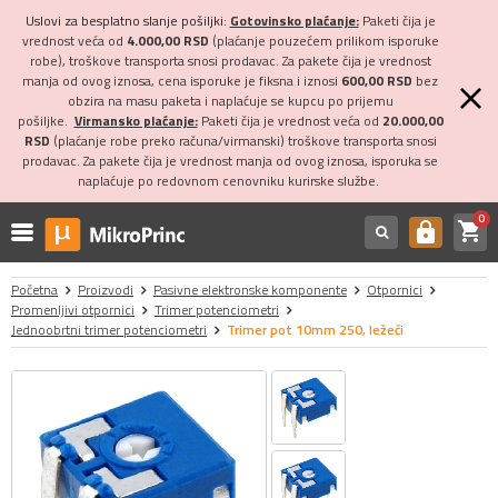
Uslovi za besplatno slanje pošiljki:
Gotovinsko plaćanje:
Paketi čija je
vrednost veća od
4.000,00 RSD
(plaćanje pouzećem prilikom isporuke
robe), troškove transporta snosi prodavac. Za pakete čija je vrednost
manja od ovog iznosa, cena isporuke je fiksna i iznosi
600,00 RSD
bez
obzira na masu paketa i naplaćuje se kupcu po prijemu
pošiljke.
Virmansko plaćanje:
Paketi čija je vrednost veća od
20.000,00
RSD
(plaćanje robe preko računa/virmanski) troškove transporta snosi
prodavac. Za pakete čija je vrednost manja od ovog iznosa, isporuka se
naplaćuje po redovnom cenovniku kurirske službe.
0
shopping_cart
https
Početna
Proizvodi
Pasivne elektronske komponente
Otpornici
Promenljivi otpornici
Trimer potenciometri
Jednoobrtni trimer potenciometri
Trimer pot 10mm 250, ležeći