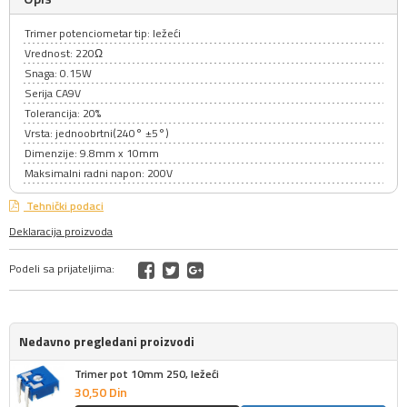
Trimer potenciometar tip: ležeći
Vrednost: 220Ω
Snaga: 0.15W
Serija CA9V
Tolerancija: 20%
Vrsta: jednoobrtni(240° ±5°)
Dimenzije: 9.8mm x 10mm
Maksimalni radni napon: 200V
Tehnički podaci
Deklaracija proizvoda
Podeli sa prijateljima:
Nedavno pregledani proizvodi
Trimer pot 10mm 250, ležeći
30,
50
Din