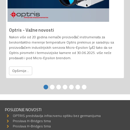
Optris - Važne novosti
Nakon više od 20 godina nemački proizvođač instrumenata za
beskontaktno merenje temperature Optris prekinuo je saradnju sa
proizvođačem industrijskih senzora Micro-Epsilon (µƐ) tako da se
Optris pirometri i termovizijske kamere od 30.06.2025. više neće
prodavati i pod Micro-Epsilon brendom.
Opširnije...
POSLEDNJE NOVOSTI
OPTRIS predstavlja infracrvenu optiku bez germanijuma
Proslava H-Bridges tima
Proslava H-Bridges tima