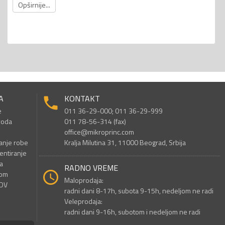
Opširnije...
A
KONTAKT
e
011 36-29-000; 011 36-29-999
voda
011 78-56-314 (fax)
office@mikroprinc.com
anje robe
Kralja Milutina 31, 11000 Beograd, Srbija
entiranje
a
RADNO VREME
nom
Maloprodaja:
PDV
radni dani 8-17h, subota 9-15h, nedeljom ne radi
Veleprodaja:
radni dani 9-16h, subotom i nedeljom ne radi