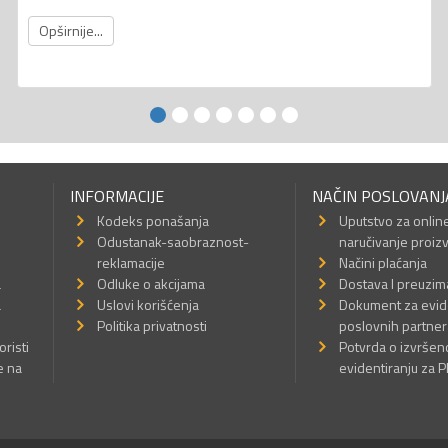
Opširnije...
INFORMACIJE
NAČIN POSLOVANJ
Kodeks ponašanja
Uputstvo za onlin
Odustanak-saobraznost-
naručivanje proiz
reklamacije
Načini plaćanja
a
Odluke o akcijama
Dostava I preuzim
a
Uslovi korišćenja
Dokument za evid
Politika privatnosti
poslovnih partner
oristi
Potvrda o izvrše
e na
evidentiranju za 