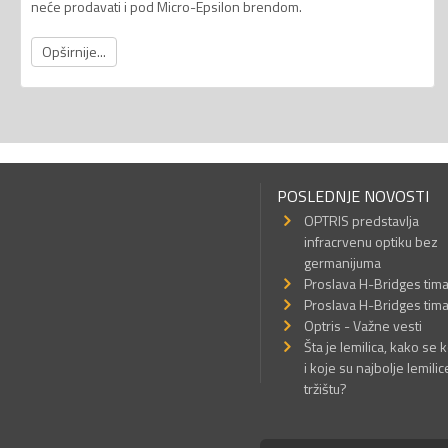
neće prodavati i pod Micro-Epsilon brendom.
Opširnije...
POSLEDNJE NOVOSTI
OPTRIS predstavlja
infracrvenu optiku bez
germanijuma
Proslava H-Bridges tim
Proslava H-Bridges tim
Optris - Važne vesti
Šta je lemilica, kako se k
i koje su najbolje lemilic
tržištu?