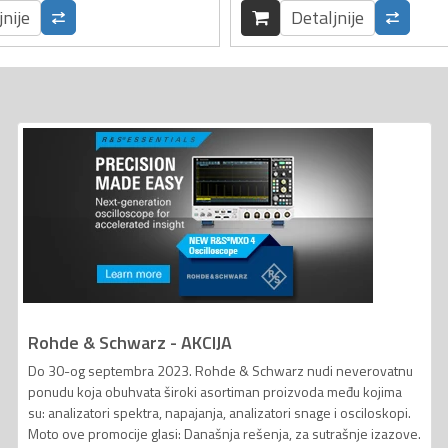
jnije
Detaljnije
Rohde & Schwarz - AKCIJA
Do 30-og septembra 2023. Rohde & Schwarz nudi neverovatnu
ponudu koja obuhvata široki asortiman proizvoda među kojima
su: analizatori spektra, napajanja, analizatori snage i osciloskopi.
Moto ove promocije glasi: Današnja rešenja, za sutrašnje izazove.