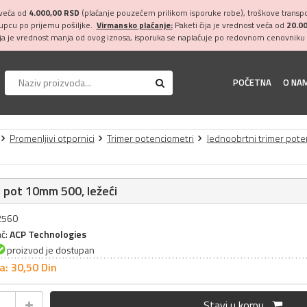
 veća od
4.000,00 RSD
(plaćanje pouzećem prilikom isporuke robe), troškove transpor
kupcu po prijemu pošiljke.
Virmansko plaćanje:
Paketi čija je vrednost veća od
20.0
ija je vrednost manja od ovog iznosa, isporuka se naplaćuje po redovnom cenovniku 
POČETNA
O NA
Promenljivi otpornici
Trimer potenciometri
Jednoobrtni trimer pote
 pot 10mm 500, ležeći
32560
ač:
ACP Technologies
proizvod je dostupan
a: 30,
50
Din
Stavi u korpu