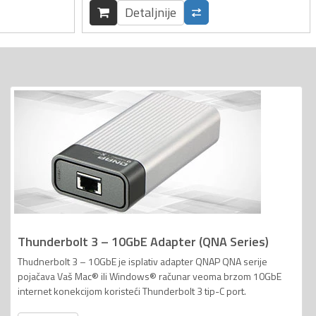
Detaljnije
Thunderbolt 3 – 10GbE Adapter (QNA Series)
Thudnerbolt 3 – 10GbE je isplativ adapter QNAP QNA serije
pojačava Vaš Mac® ili Windows® računar veoma brzom 10GbE
internet konekcijom koristeći Thunderbolt 3 tip-C port.