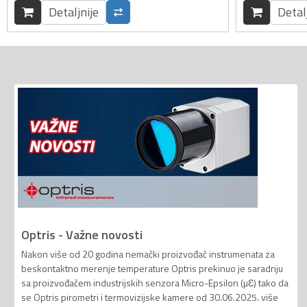
Detaljnije
Detal
Optris - Važne novosti
Nakon više od 20 godina nemački proizvođač instrumenata za
beskontaktno merenje temperature Optris prekinuo je saradnju
sa proizvođačem industrijskih senzora Micro-Epsilon (µƐ) tako da
se Optris pirometri i termovizijske kamere od 30.06.2025. više