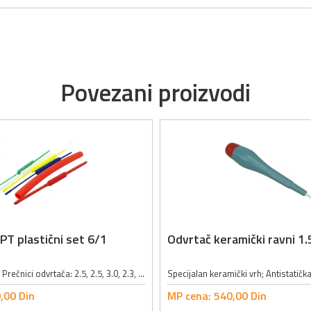
Povezani proizvodi
PT plastični set 6/1
Odvrtač keramički ravni 
Broj odvrtača: 5; Prečnici odvrtača: 2.5, 2.5, 3.0, 2.3, 2.0mm;
,
00
Din
MP cena:
540,
00
Din