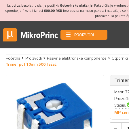
Uslovi za besplatno slanje pošiljki:
Gotovinsko plaćanje:
Paketi čija je vrednost
isporuke je fiksna i iznosi
600,00 RSD
bez obzira na masu paketa i naplaćuje se 
prodavac. Za pakete č
PROIZVODI
Početna
Proizvodi
Pasivne elektronske komponente
Otpornici
Trimer pot 10mm 500, ležeći
Trimer
Ident: 
Proizođ
Status:
MP cen