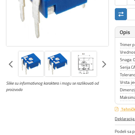
Opis
Trimer p
Vrednos
Snaga: 
Serija C
Toleranc
Vrsta: 
Slike su informativnog karaktera i mogu se razlikovati od
proizvoda
Dimenzi
Maksima
Tehničk
Deklaracij
Podeli sa pr