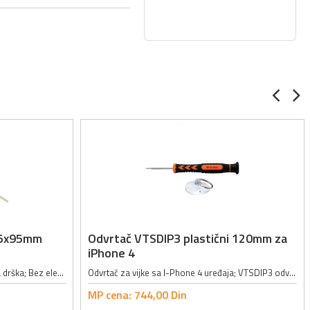
1.5x95mm
Odvrtač VTSDIP3 plastični 120mm za
iPhone 4
Specijalan keramički vrh; Antistatička drška; Bez elektromagnetne indukcije; 100% električna izolacija; Tip vrha: ravni; Dužina: 95mm;
Odvrtač za vijke sa I-Phone 4 uređaja; VTSDIP3 odvrtač; Ukupna dužina: 120mm; Dužina osovine: 33mm;
MP cena:
744,
00
Din