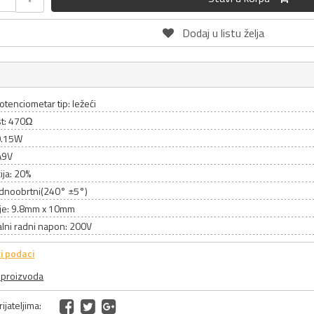
Dodaj u listu želja
otenciometar tip: ležeći
t: 470Ω
0.15W
A9V
ija: 20%
jednoobrtni(240° ±5°)
je: 9.8mm x 10mm
lni radni napon: 200V
i podaci
a proizvoda
ijateljima: