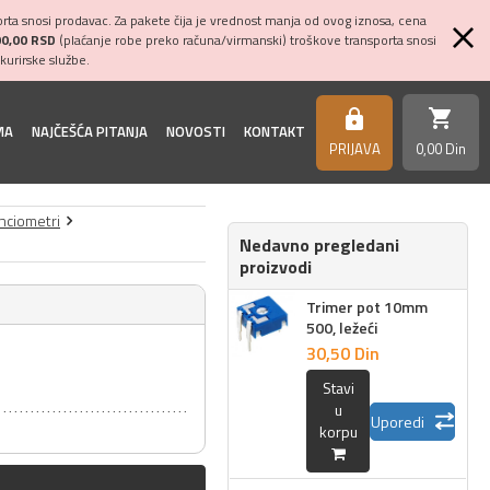
ta snosi prodavac. Za pakete čija je vrednost manja od ovog iznosa, cena
00,00 RSD
(plaćanje robe preko računa/virmanski) troškove transporta snosi
kurirske službe.
shopping_cart
https
MA
NAJČEŠĆA PITANJA
NOVOSTI
KONTAKT
PRIJAVA
0,
00
Din
nciometri
Nedavno pregledani
proizvodi
Trimer pot 10mm
500, ležeći
30,
50
Din
Stavi
u
Uporedi
korpu