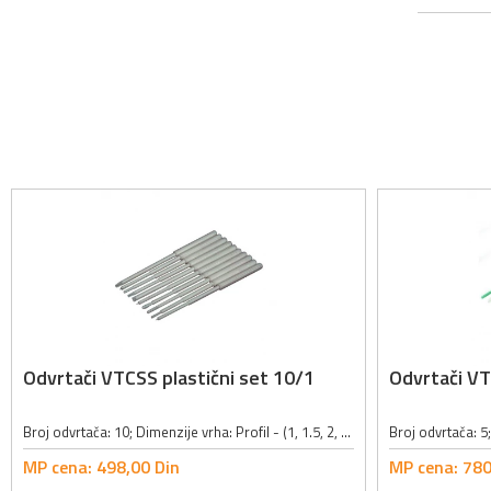
Odvrtači VTCSS plastični set 10/1
Odvrtači VT
Broj odvrtača: 10; Dimenzije vrha: Profil - (1, 1.5, 2, 4mm), Profil + (2.5, 3mm), Šestougaoni (2, 2.5mm), Pravougaoni (1.5x1.5, 2x2mm); Dužina: 115mm; Materijal: plastika;
MP cena:
498,
00
Din
MP cena:
780