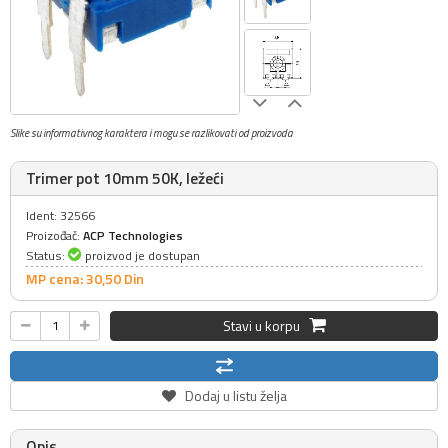
Slike su informativnog karaktera i mogu se razlikovati od proizvoda
Trimer pot 10mm 50K, ležeći
Ident: 32566
Proizođač:
ACP Technologies
Status:
proizvod je dostupan
MP cena: 30,
50
Din
Stavi u korpu
Dodaj u listu želja
Opis