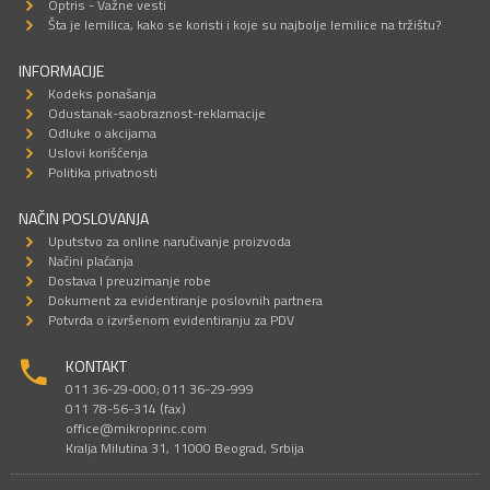
Optris - Važne vesti
Šta je lemilica, kako se koristi i koje su najbolje lemilice na tržištu?
INFORMACIJE
Kodeks ponašanja
Odustanak-saobraznost-reklamacije
Odluke o akcijama
Uslovi korišćenja
Politika privatnosti
NAČIN POSLOVANJA
Uputstvo za online naručivanje proizvoda
Načini plaćanja
Dostava I preuzimanje robe
Dokument za evidentiranje poslovnih partnera
Potvrda o izvršenom evidentiranju za PDV
KONTAKT
011 36-29-000; 011 36-29-999
011 78-56-314 (fax)
office@mikroprinc.com
Kralja Milutina 31, 11000 Beograd, Srbija