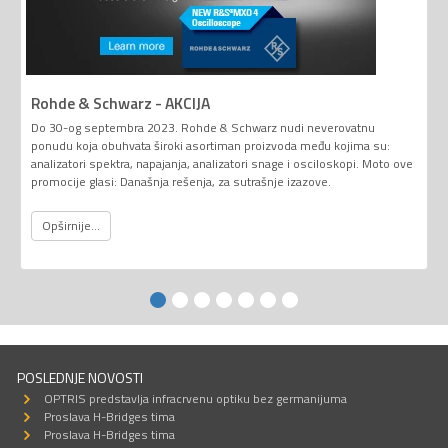
Rohde & Schwarz - AKCIJA
Do 30-og septembra 2023. Rohde & Schwarz nudi neverovatnu
ponudu koja obuhvata široki asortiman proizvoda među kojima su:
analizatori spektra, napajanja, analizatori snage i osciloskopi. Moto ove
promocije glasi: Današnja rešenja, za sutrašnje izazove.
Opširnije...
POSLEDNJE NOVOSTI
OPTRIS predstavlja infracrvenu optiku bez germanijuma
Proslava H-Bridges tima
Proslava H-Bridges tima