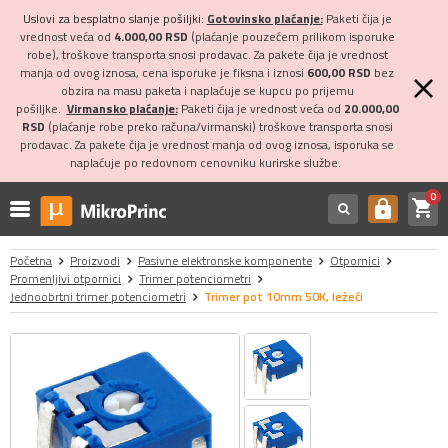
Uslovi za besplatno slanje pošiljki:
Gotovinsko plaćanje:
Paketi čija je
vrednost veća od
4.000,00 RSD
(plaćanje pouzećem prilikom isporuke
robe), troškove transporta snosi prodavac. Za pakete čija je vrednost
manja od ovog iznosa, cena isporuke je fiksna i iznosi
600,00 RSD
bez
obzira na masu paketa i naplaćuje se kupcu po prijemu
pošiljke.
Virmansko plaćanje:
Paketi čija je vrednost veća od
20.000,00
RSD
(plaćanje robe preko računa/virmanski) troškove transporta snosi
prodavac. Za pakete čija je vrednost manja od ovog iznosa, isporuka se
naplaćuje po redovnom cenovniku kurirske službe.
0
shopping_cart
https
Početna
Proizvodi
Pasivne elektronske komponente
Otpornici
Promenljivi otpornici
Trimer potenciometri
Jednoobrtni trimer potenciometri
Trimer pot 10mm 50K, ležeći