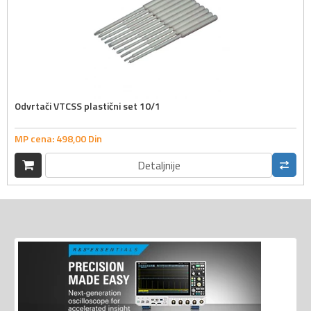
Odvrtači VTCSS plastični set 10/1
MP cena:
498,
00
Din
Detaljnije