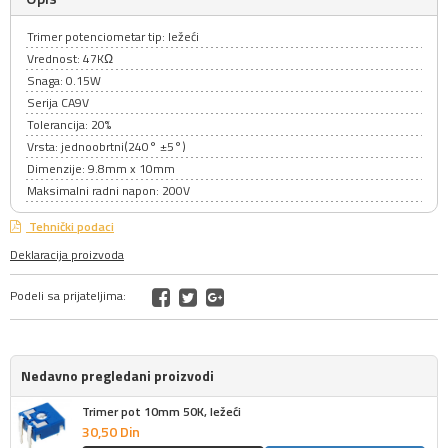
Trimer potenciometar tip: ležeći
Vrednost: 47KΩ
Snaga: 0.15W
Serija CA9V
Tolerancija: 20%
Vrsta: jednoobrtni(240° ±5°)
Dimenzije: 9.8mm x 10mm
Maksimalni radni napon: 200V
Tehnički podaci
Deklaracija proizvoda
Podeli sa prijateljima:
Nedavno pregledani proizvodi
Trimer pot 10mm 50K, ležeći
30,
50
Din