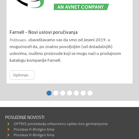
Farnell - Novi uslovi poručivanja
Poštovani, o
baveštavamo vas da smo od jeseni 2019. u
mogućnosti da, po znatno povoljnijim (od dotadašnjih)
uslovima, nudimo proizvode koji se mogu naći u prodajnom
katalogu kompanije Farnell.
Opširnije...
POSLEDNJE NOVOSTI
OPTRIS predstavlja infracrvenu optiku bez germanijuma
Proslava H-Bridges tima
Proslava H-Bridges tima