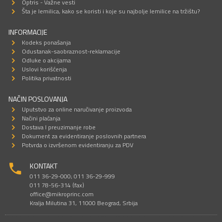
Optris - Važne vesti
Šta je lemilica, kako se koristi i koje su najbolje lemilice na tržištu?
INFORMACIJE
Kodeks ponašanja
Odustanak-saobraznost-reklamacije
Odluke o akcijama
Uslovi korišćenja
Politika privatnosti
NAČIN POSLOVANJA
Uputstvo za online naručivanje proizvoda
Načini plaćanja
Dostava I preuzimanje robe
Dokument za evidentiranje poslovnih partnera
Potvrda o izvršenom evidentiranju za PDV
KONTAKT
011 36-29-000; 011 36-29-999
011 78-56-314 (fax)
office@mikroprinc.com
Kralja Milutina 31, 11000 Beograd, Srbija