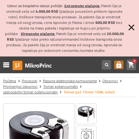
Uslovi za besplatno slanje pošiljki:
Gotovinsko plaćanje:
Paketi čija je
vrednost veća od
4.000,00 RSD
(plaćanje pouzećem prilikom isporuke
robe), troškove transporta snosi prodavac. Za pakete čija je vrednost
manja od ovog iznosa, cena isporuke je fiksna i iznosi
600,00 RSD
bez
obzira na masu paketa i naplaćuje se kupcu po prijemu
pošiljke.
Virmansko plaćanje:
Paketi čija je vrednost veća od
20.000,00
RSD
(plaćanje robe preko računa/virmanski) troškove transporta snosi
prodavac. Za pakete čija je vrednost manja od ovog iznosa, isporuka se
naplaćuje po redovnom cenovniku kurirske službe.
0
shopping_cart
https
Početna
Proizvodi
Pasivne elektronske komponente
Otpornici
Promenljivi otpornici
Trimer potenciometri
Jednoobrtni trimer potenciometri
Trimer pot 15mm 100K, ležeći