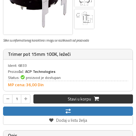
Slike su informativnog karaktera i mogu se razlikovati od proizvoda
Trimer pot 15mm 100K, ležeći
Ident: 6833
Proizođač:
ACP Technologies
Status:
proizvod je dostupan
MP cena: 36,
00
Din
Stavi u korpu
Dodaj u listu želja
Opis