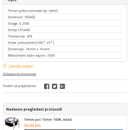
Trimer potenciometar tip: ležeći
Vrednost: 100KΩ
Snaga: 0.25W
Serija CA14NV
Tolerancija: 20%
Vrsta: jednoobrtni(265° ±5°)
Dimenzije: 14mm x 14mm
Maksimalni radni napon: 250V
Tehnički podaci
Deklaracija proizvoda
Podeli sa prijateljima:
Nedavno pregledani proizvodi
Trimer pot 15mm 100K, ležeći
36,
00
Din