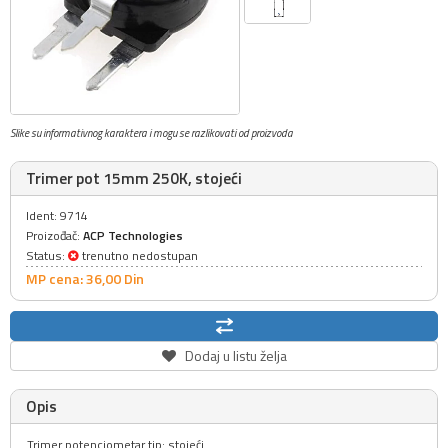
Slike su informativnog karaktera i mogu se razlikovati od proizvoda
Trimer pot 15mm 250K, stojeći
Ident: 9714
Proizođač:
ACP Technologies
Status:
trenutno nedostupan
MP cena: 36,
00
Din
Dodaj u listu želja
Opis
Trimer potenciometar tip: stojeći