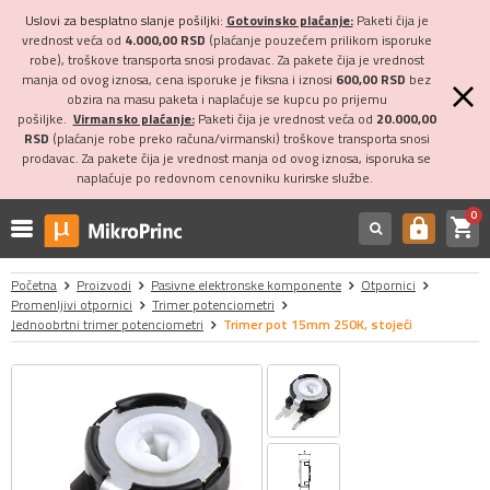
Uslovi za besplatno slanje pošiljki:
Gotovinsko plaćanje:
Paketi čija je
vrednost veća od
4.000,00 RSD
(plaćanje pouzećem prilikom isporuke
robe), troškove transporta snosi prodavac. Za pakete čija je vrednost
manja od ovog iznosa, cena isporuke je fiksna i iznosi
600,00 RSD
bez
obzira na masu paketa i naplaćuje se kupcu po prijemu
pošiljke.
Virmansko plaćanje:
Paketi čija je vrednost veća od
20.000,00
RSD
(plaćanje robe preko računa/virmanski) troškove transporta snosi
prodavac. Za pakete čija je vrednost manja od ovog iznosa, isporuka se
naplaćuje po redovnom cenovniku kurirske službe.
0
shopping_cart
https
Početna
Proizvodi
Pasivne elektronske komponente
Otpornici
Promenljivi otpornici
Trimer potenciometri
Jednoobrtni trimer potenciometri
Trimer pot 15mm 250K, stojeći