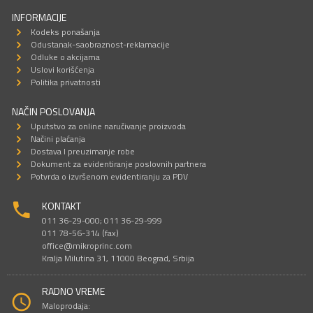
INFORMACIJE
Kodeks ponašanja
Odustanak-saobraznost-reklamacije
Odluke o akcijama
Uslovi korišćenja
Politika privatnosti
NAČIN POSLOVANJA
Uputstvo za online naručivanje proizvoda
Načini plaćanja
Dostava I preuzimanje robe
Dokument za evidentiranje poslovnih partnera
Potvrda o izvršenom evidentiranju za PDV
KONTAKT
011 36-29-000; 011 36-29-999
011 78-56-314 (fax)
office@mikroprinc.com
Kralja Milutina 31, 11000 Beograd, Srbija
RADNO VREME
Maloprodaja: