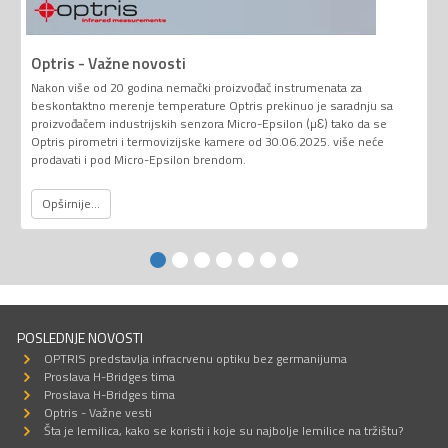
Optris - Važne novosti
Nakon više od 20 godina nemački proizvođač instrumenata za
beskontaktno merenje temperature Optris prekinuo je saradnju sa
proizvođačem industrijskih senzora Micro-Epsilon (µƐ) tako da se
Optris pirometri i termovizijske kamere od 30.06.2025. više neće
prodavati i pod Micro-Epsilon brendom.
Opširnije...
POSLEDNJE NOVOSTI
OPTRIS predstavlja infracrvenu optiku bez germanijuma
Proslava H-Bridges tima
Proslava H-Bridges tima
Optris - Važne vesti
Šta je lemilica, kako se koristi i koje su najbolje lemilice na tržištu?