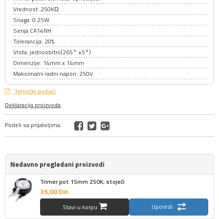
Vrednost: 250KΩ
Snaga: 0.25W
Serija CA14NH
Tolerancija: 20%
Vrsta: jednoobrtni(265° ±5°)
Dimenzije: 14mm x 14mm
Maksimalni radni napon: 250V
Tehnički podaci
Deklaracija proizvoda
Podeli sa prijateljima:
Nedavno pregledani proizvodi
Trimer pot 15mm 250K, stojeći
36,
00
Din
Uporedi
Stavi u korpu