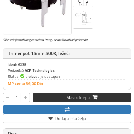
Slike su informativnog karaktera i mogu se razlikovati od proizvoda
Trimer pot 15mm 500K, ležeći
Ident: 6038
Proizođač:
ACP Technologies
Status:
proizvod je dostupan
MP cena: 36,
00
Din
Stavi u korpu
Dodaj u listu želja
Opis