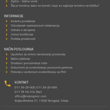
Optris - Važne vesti
Šta je lemilica, kako se koristi i koje su najbolje lemilice na tržištu?
INFORMACIJE
Kodeks ponašanja
Odustanak-saobraznost-reklamacije
Odluke o akcijama
Uslovi korišćenja
Politika privatnosti
NAČIN POSLOVANJA
Uputstvo za online naručivanje proizvoda
Načini plaćanja
Dostava I preuzimanje robe
Dokument za evidentiranje poslovnih partnera
Potvrda o izvršenom evidentiranju za PDV
KONTAKT
011 36-29-000; 011 36-29-999
011 78-56-314 (fax)
office@mikroprinc.com
Kralja Milutina 31, 11000 Beograd, Srbija