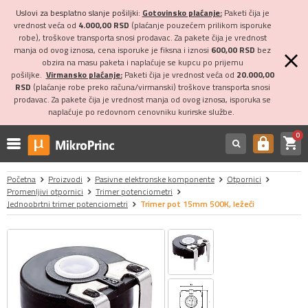
Uslovi za besplatno slanje pošiljki:
Gotovinsko plaćanje:
Paketi čija je
vrednost veća od
4.000,00 RSD
(plaćanje pouzećem prilikom isporuke
robe), troškove transporta snosi prodavac. Za pakete čija je vrednost
manja od ovog iznosa, cena isporuke je fiksna i iznosi
600,00 RSD
bez
obzira na masu paketa i naplaćuje se kupcu po prijemu
pošiljke.
Virmansko plaćanje:
Paketi čija je vrednost veća od
20.000,00
RSD
(plaćanje robe preko računa/virmanski) troškove transporta snosi
prodavac. Za pakete čija je vrednost manja od ovog iznosa, isporuka se
naplaćuje po redovnom cenovniku kurirske službe.
0
shopping_cart
https
Početna
Proizvodi
Pasivne elektronske komponente
Otpornici
Promenljivi otpornici
Trimer potenciometri
Jednoobrtni trimer potenciometri
Trimer pot 15mm 500K, ležeći