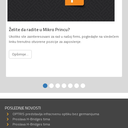
Želite da radite u Mikro Princu?
Ukoliko ste zainteresovani za rad u našoj firmi, pogledajte na sledećem
linku trenutno otvorene pozicije za zaposlenje.
Opširnije...
POSLEDNJE NOVOSTI
OPTRIS predstavlja infracrvenu optiku bez germanijuma
Proslava H-Bridges tima
Proslava H-Bridges tima