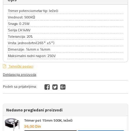
Trimer potenciometar tip: ležeći
Vrednost: 500KΩ
Snaga: 0.25W
Serija CA14NV
Tolerancija: 20%
Vrsta: jednoobrtni(265° ±5°)
Dimenzije: 14mm x 14mm
Maksimalni radni napon: 250V
Tehnički podaci
Deklaracija proizvoda
Podeli sa prijateljima:
Nedavno pregledani proizvodi
Trimer pot 15mm 500K, ležeći
36,
00
Din