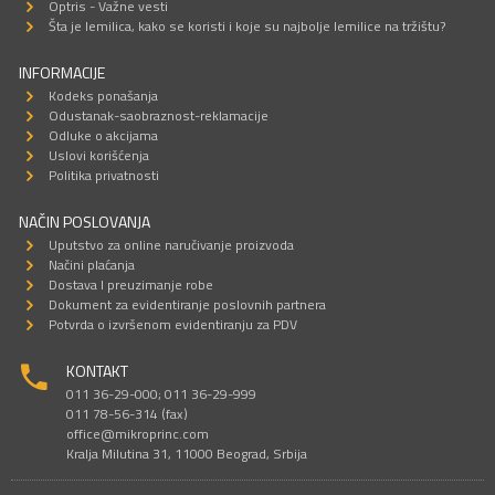
Optris - Važne vesti
Šta je lemilica, kako se koristi i koje su najbolje lemilice na tržištu?
INFORMACIJE
Kodeks ponašanja
Odustanak-saobraznost-reklamacije
Odluke o akcijama
Uslovi korišćenja
Politika privatnosti
NAČIN POSLOVANJA
Uputstvo za online naručivanje proizvoda
Načini plaćanja
Dostava I preuzimanje robe
Dokument za evidentiranje poslovnih partnera
Potvrda o izvršenom evidentiranju za PDV
KONTAKT
011 36-29-000; 011 36-29-999
011 78-56-314 (fax)
office@mikroprinc.com
Kralja Milutina 31, 11000 Beograd, Srbija