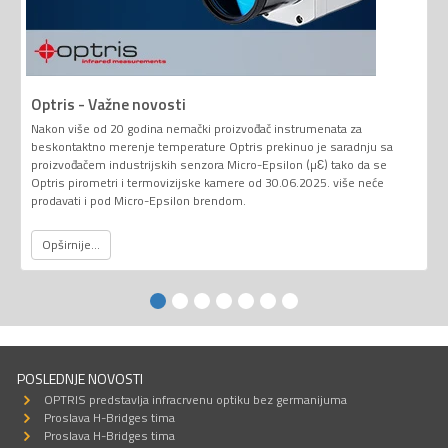
Optris - Važne novosti
Nakon više od 20 godina nemački proizvođač instrumenata za
beskontaktno merenje temperature Optris prekinuo je saradnju sa
proizvođačem industrijskih senzora Micro-Epsilon (µƐ) tako da se
Optris pirometri i termovizijske kamere od 30.06.2025. više neće
prodavati i pod Micro-Epsilon brendom.
Opširnije...
POSLEDNJE NOVOSTI
OPTRIS predstavlja infracrvenu optiku bez germanijuma
Proslava H-Bridges tima
Proslava H-Bridges tima