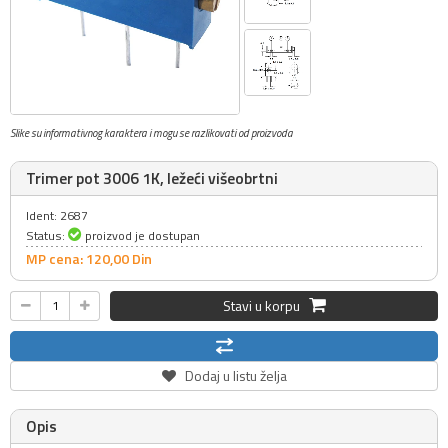
Slike su informativnog karaktera i mogu se razlikovati od proizvoda
Trimer pot 3006 1K, ležeći višeobrtni
Ident: 2687
Status:
proizvod je dostupan
MP cena: 120,
00
Din
Stavi u korpu
Dodaj u listu želja
Opis