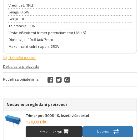
Vrednost: 1KΩ
Snaga: 0.5W
Serija T18
Tolerancija: 10%
Vrsta: višeobrtni trimer potenciometar (18 ±5)
Dimenzije: 19x6.4x4.7mm
Maksimalni radni napon: 250V
Tehnički podaci
Deklaracija proizvoda
Podeli sa prijateljima:
Nedavno pregledani proizvodi
Trimer pot 3006 1K, ležeći višeobrtni
120,
00
Din
Uporedi
Stavi u korpu