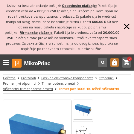
Uslovi za besplatno slanje pošiljki:
Gotovinsko plaćanje:
Paketi čija je
vrednost veća od
4.000,00 RSD
(plaćanje pouzećem prilikom isporuke
robe), troškove transporta snosi prodavac. Za pakete čija je vrednost
manja od ovog iznosa, cena isporuke je fiksna i iznosi
600,00 RSD
bez
obzira na masu paketa i naplaćuje se kupcu po prijemu
pošiljke.
Virmansko plaćanje:
Paketi čija je vrednost veća od
20.000,00
RSD
(plaćanje robe preko računa/virmanski) troškove transporta snosi
prodavac. Za pakete čija je vrednost manja od ovog iznosa, isporuka se
naplaćuje po redovnom cenovniku kurirske službe.
0
shopping_cart
https
Početna
Proizvodi
Pasivne elektronske komponente
Otpornici
Promenljivi otpornici
Trimer potenciometri
Višeobrtni trimer potenciometri
Trimer pot 3006 1K, ležeći višeobrtni