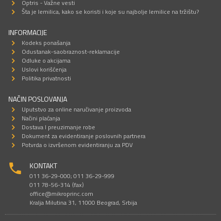
Optris - Važne vesti
Šta je lemilica, kako se koristi i koje su najbolje lemilice na tržištu?
INFORMACIJE
Kodeks ponašanja
Odustanak-saobraznost-reklamacije
Odluke o akcijama
Uslovi korišćenja
Politika privatnosti
NAČIN POSLOVANJA
Uputstvo za online naručivanje proizvoda
Načini plaćanja
Dostava I preuzimanje robe
Dokument za evidentiranje poslovnih partnera
Potvrda o izvršenom evidentiranju za PDV
KONTAKT
011 36-29-000; 011 36-29-999
011 78-56-314 (fax)
office@mikroprinc.com
Kralja Milutina 31, 11000 Beograd, Srbija