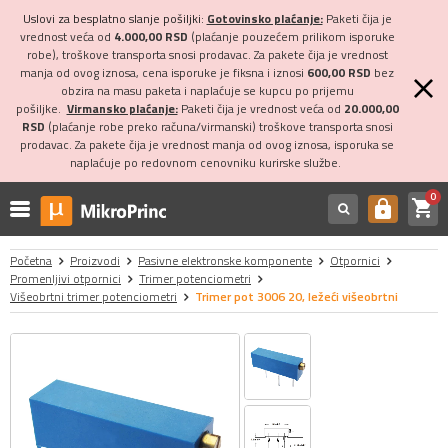
Uslovi za besplatno slanje pošiljki:
Gotovinsko plaćanje:
Paketi čija je
vrednost veća od
4.000,00 RSD
(plaćanje pouzećem prilikom isporuke
robe), troškove transporta snosi prodavac. Za pakete čija je vrednost
manja od ovog iznosa, cena isporuke je fiksna i iznosi
600,00 RSD
bez
obzira na masu paketa i naplaćuje se kupcu po prijemu
pošiljke.
Virmansko plaćanje:
Paketi čija je vrednost veća od
20.000,00
RSD
(plaćanje robe preko računa/virmanski) troškove transporta snosi
prodavac. Za pakete čija je vrednost manja od ovog iznosa, isporuka se
naplaćuje po redovnom cenovniku kurirske službe.
0
shopping_cart
https
Početna
Proizvodi
Pasivne elektronske komponente
Otpornici
Promenljivi otpornici
Trimer potenciometri
Višeobrtni trimer potenciometri
Trimer pot 3006 20, ležeći višeobrtni