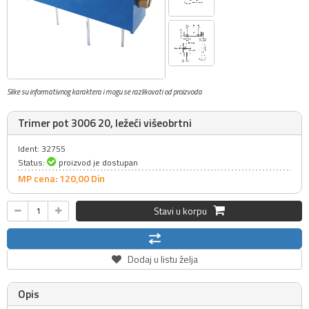
Slike su informativnog karaktera i mogu se razlikovati od proizvoda
Trimer pot 3006 20, ležeći višeobrtni
Ident: 32755
Status:
proizvod je dostupan
MP cena: 120,
00
Din
Stavi u korpu
Dodaj u listu želja
Opis