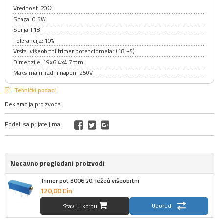
Vrednost: 20Ω
Snaga: 0.5W
Serija T18
Tolerancija: 10%
Vrsta: višeobrtni trimer potenciometar (18 ±5)
Dimenzije: 19x6.4x4.7mm
Maksimalni radni napon: 250V
Tehnički podaci
Deklaracija proizvoda
Podeli sa prijateljima:
Nedavno pregledani proizvodi
Trimer pot 3006 20, ležeći višeobrtni
120,
00
Din
Uporedi
Stavi u korpu