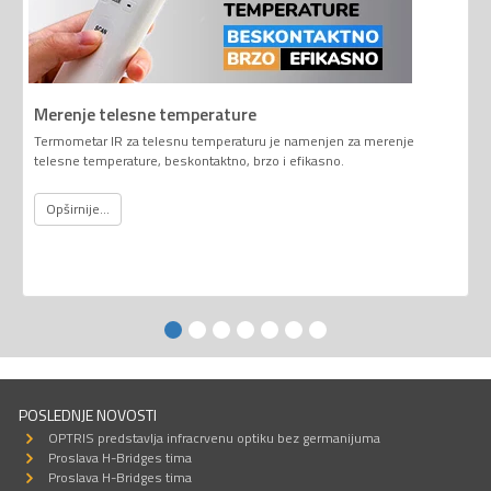
Merenje telesne temperature
Termometar IR za telesnu temperaturu je namenjen za merenje
telesne temperature, beskontaktno, brzo i efikasno.
Opširnije...
POSLEDNJE NOVOSTI
OPTRIS predstavlja infracrvenu optiku bez germanijuma
Proslava H-Bridges tima
Proslava H-Bridges tima