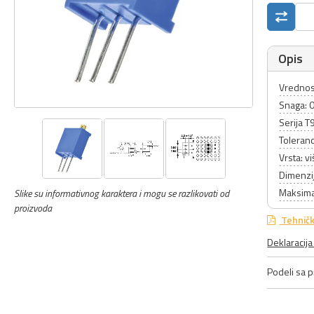
Opis
Vrednos
Snaga: 
Serija T
Toleranc
Vrsta: v
Dimenzi
Maksima
Slike su informativnog karaktera i mogu se razlikovati od
proizvoda
Tehničk
Deklaracij
Podeli sa pr