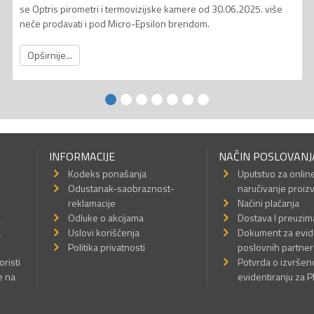
se Optris pirometri i termovizijske kamere od 30.06.2025. više
neće prodavati i pod Micro-Epsilon brendom.
Opširnije...
INFORMACIJE
NAČIN POSLOVANJ
Kodeks ponašanja
Uputstvo za onlin
Odustanak-saobraznost-
naručivanje proiz
reklamacije
Načini plaćanja
a
Odluke o akcijama
Dostava I preuzim
a
Uslovi korišćenja
Dokument za evid
Politika privatnosti
poslovnih partner
oristi
Potvrda o izvrše
e na
evidentiranju za 