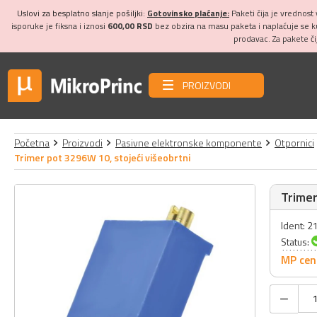
Uslovi za besplatno slanje pošiljki:
Gotovinsko plaćanje:
Paketi čija je vrednost
isporuke je fiksna i iznosi
600,00 RSD
bez obzira na masu paketa i naplaćuje se 
prodavac. Za pakete č
PROIZVODI
Početna
Proizvodi
Pasivne elektronske komponente
Otpornici
Trimer pot 3296W 10, stojeći višeobrtni
Trimer
Ident: 
Status:
MP cen