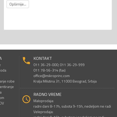
Opširnije...
A
KONTAKT
e
011 36-29-000; 011 36-29-999
voda
011 78-56-314 (fax)
office@mikroprinc.com
anje robe
Kralja Milutina 31, 11000 Beograd, Srbija
entiranje
a
RADNO VREME
nom
Maloprodaja:
PDV
radni dani 8-17h, subota 9-15h, nedeljom ne radi
Veleprodaja: