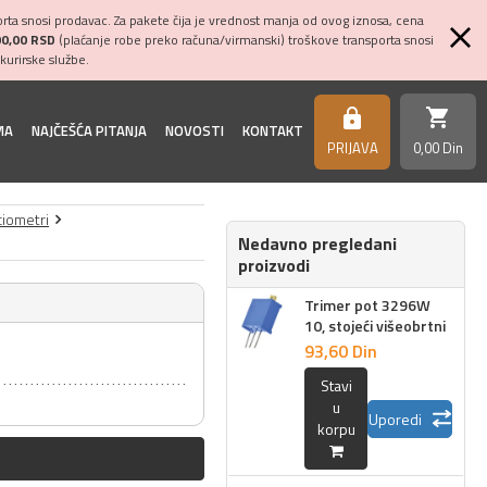
ta snosi prodavac. Za pakete čija je vrednost manja od ovog iznosa, cena
00,00 RSD
(plaćanje robe preko računa/virmanski) troškove transporta snosi
kurirske službe.
shopping_cart
https
MA
NAJČEŠĆA PITANJA
NOVOSTI
KONTAKT
PRIJAVA
0,
00
Din
ciometri
Nedavno pregledani
proizvodi
Trimer pot 3296W
10, stojeći višeobrtni
93,
60
Din
Stavi
u
Uporedi
korpu