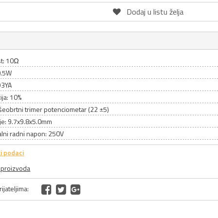
Dodaj u listu želja
t: 10Ω
0.5W
93YA
ija: 10%
išeobrtni trimer potenciometar (22 ±5)
je: 9.7x9.8x5.0mm
lni radni napon: 250V
i podaci
a proizvoda
ijateljima: