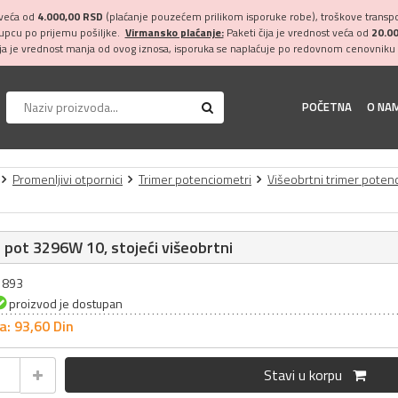
 veća od
4.000,00 RSD
(plaćanje pouzećem prilikom isporuke robe), troškove transpor
kupcu po prijemu pošiljke.
Virmansko plaćanje:
Paketi čija je vrednost veća od
20.0
ija je vrednost manja od ovog iznosa, isporuka se naplaćuje po redovnom cenovniku 
POČETNA
O NA
Promenljivi otpornici
Trimer potenciometri
Višeobrtni trimer poten
 pot 3296W 10, stojeći višeobrtni
21893
proizvod je dostupan
a: 93,
60
Din
Stavi u korpu