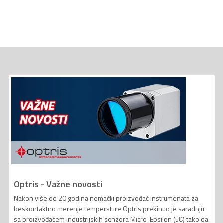
Optris - Važne novosti
Nakon više od 20 godina nemački proizvođač instrumenata za
beskontaktno merenje temperature Optris prekinuo je saradnju
sa proizvođačem industrijskih senzora Micro-Epsilon (µƐ) tako da