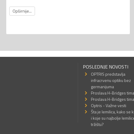
Opširnije...
POSLEDNJE NOVOSTI
OPTRIS predstavlja
infracrvenu optiku bez
germanijuma
Proslava H-Bridges tim
Proslava H-Bridges tim
Optris - Važne vesti
Šta je lemilica, kako se k
i koje su najbolje lemilic
tržištu?