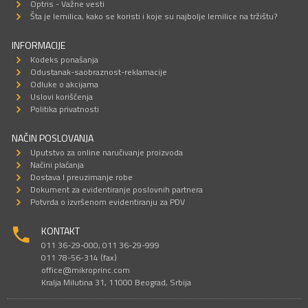
Optris - Važne vesti
Šta je lemilica, kako se koristi i koje su najbolje lemilice na tržištu?
INFORMACIJE
Kodeks ponašanja
Odustanak-saobraznost-reklamacije
Odluke o akcijama
Uslovi korišćenja
Politika privatnosti
NAČIN POSLOVANJA
Uputstvo za online naručivanje proizvoda
Načini plaćanja
Dostava I preuzimanje robe
Dokument za evidentiranje poslovnih partnera
Potvrda o izvršenom evidentiranju za PDV
KONTAKT
011 36-29-000; 011 36-29-999
011 78-56-314 (fax)
office@mikroprinc.com
Kralja Milutina 31, 11000 Beograd, Srbija