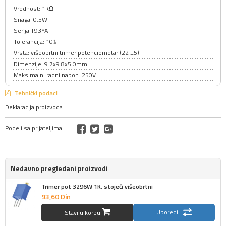
Vrednost: 1KΩ
Snaga: 0.5W
Serija T93YA
Tolerancija: 10%
Vrsta: višeobrtni trimer potenciometar (22 ±5)
Dimenzije: 9.7x9.8x5.0mm
Maksimalni radni napon: 250V
Tehnički podaci
Deklaracija proizvoda
Podeli sa prijateljima:
Nedavno pregledani proizvodi
Trimer pot 3296W 1K, stojeći višeobrtni
93,
60
Din
Uporedi
Stavi u korpu