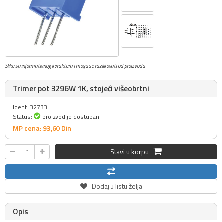
Slike su informativnog karaktera i mogu se razlikovati od proizvoda
Trimer pot 3296W 1K, stojeći višeobrtni
Ident: 32733
Status:
proizvod je dostupan
MP cena: 93,
60
Din
Stavi u korpu
Dodaj u listu želja
Opis