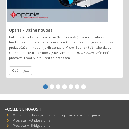
Optris - Važne novosti
Nakon više od 20 godina nemački proizvođač instrumenata za
beskontaktno merenje temperature Optris prekinuo je saradnju sa
proizvođačem industrijskih senzora Micro-Epsilon (µƐ) tako da se
Optris pirometri i termovizijske kamere od 30.06.2025. više neće
prodavati i pod Micro-Epsilon brendom.
Opširnije...
POSLEDNJE NOVOSTI
OPTRIS predstavlja infracrvenu optiku bez germanijuma
Proslava H-Bridges tima
Proslava H-Bridges tima