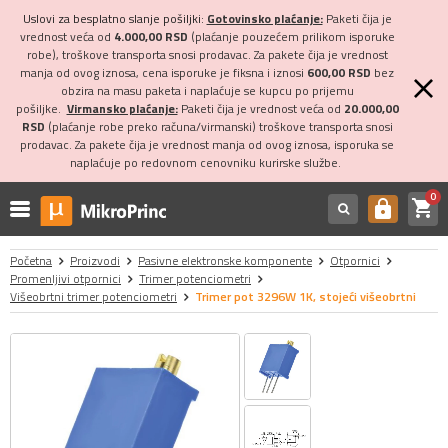
Uslovi za besplatno slanje pošiljki:
Gotovinsko plaćanje:
Paketi čija je
vrednost veća od
4.000,00 RSD
(plaćanje pouzećem prilikom isporuke
robe), troškove transporta snosi prodavac. Za pakete čija je vrednost
manja od ovog iznosa, cena isporuke je fiksna i iznosi
600,00 RSD
bez
obzira na masu paketa i naplaćuje se kupcu po prijemu
pošiljke.
Virmansko plaćanje:
Paketi čija je vrednost veća od
20.000,00
RSD
(plaćanje robe preko računa/virmanski) troškove transporta snosi
prodavac. Za pakete čija je vrednost manja od ovog iznosa, isporuka se
naplaćuje po redovnom cenovniku kurirske službe.
0
shopping_cart
https
Početna
Proizvodi
Pasivne elektronske komponente
Otpornici
Promenljivi otpornici
Trimer potenciometri
Višeobrtni trimer potenciometri
Trimer pot 3296W 1K, stojeći višeobrtni