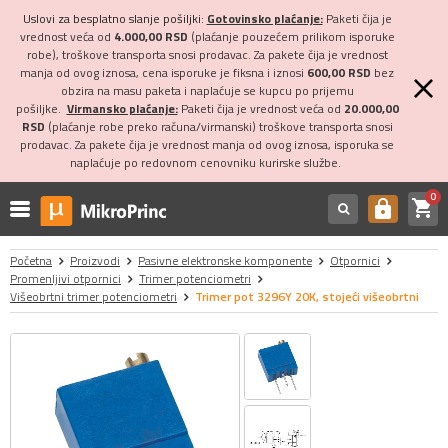
Uslovi za besplatno slanje pošiljki:
Gotovinsko plaćanje:
Paketi čija je
vrednost veća od
4.000,00 RSD
(plaćanje pouzećem prilikom isporuke
robe), troškove transporta snosi prodavac. Za pakete čija je vrednost
manja od ovog iznosa, cena isporuke je fiksna i iznosi
600,00 RSD
bez
obzira na masu paketa i naplaćuje se kupcu po prijemu
pošiljke.
Virmansko plaćanje:
Paketi čija je vrednost veća od
20.000,00
RSD
(plaćanje robe preko računa/virmanski) troškove transporta snosi
prodavac. Za pakete čija je vrednost manja od ovog iznosa, isporuka se
naplaćuje po redovnom cenovniku kurirske službe.
0
shopping_cart
https
Početna
Proizvodi
Pasivne elektronske komponente
Otpornici
Promenljivi otpornici
Trimer potenciometri
Višeobrtni trimer potenciometri
Trimer pot 3296Y 20K, stojeći višeobrtni