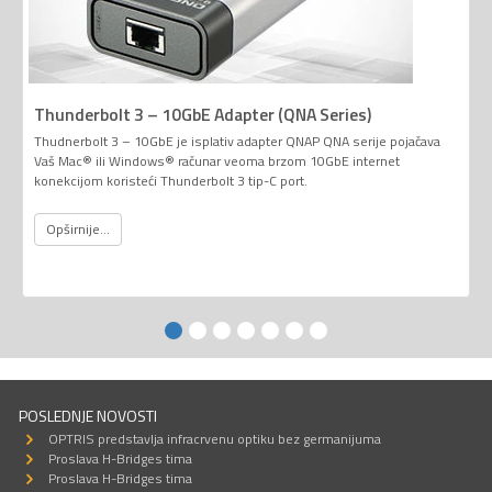
Thunderbolt 3 – 10GbE Adapter (QNA Series)
Thudnerbolt 3 – 10GbE je isplativ adapter QNAP QNA serije pojačava
Vaš Mac® ili Windows® računar veoma brzom 10GbE internet
konekcijom koristeći Thunderbolt 3 tip-C port.
Opširnije...
POSLEDNJE NOVOSTI
OPTRIS predstavlja infracrvenu optiku bez germanijuma
Proslava H-Bridges tima
Proslava H-Bridges tima