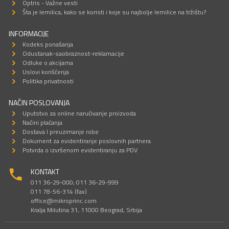
Optris - Važne vesti
Šta je lemilica, kako se koristi i koje su najbolje lemilice na tržištu?
INFORMACIJE
Kodeks ponašanja
Odustanak-saobraznost-reklamacije
Odluke o akcijama
Uslovi korišćenja
Politika privatnosti
NAČIN POSLOVANJA
Uputstvo za online naručivanje proizvoda
Načini plaćanja
Dostava I preuzimanje robe
Dokument za evidentiranje poslovnih partnera
Potvrda o izvršenom evidentiranju za PDV
KONTAKT
011 36-29-000; 011 36-29-999
011 78-56-314 (fax)
office@mikroprinc.com
Kralja Milutina 31, 11000 Beograd, Srbija