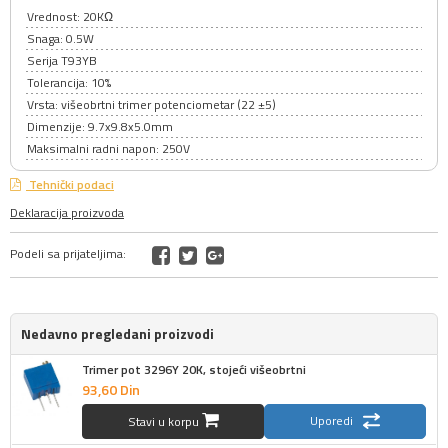
Vrednost: 20KΩ
Snaga: 0.5W
Serija T93YB
Tolerancija: 10%
Vrsta: višeobrtni trimer potenciometar (22 ±5)
Dimenzije: 9.7x9.8x5.0mm
Maksimalni radni napon: 250V
Tehnički podaci
Deklaracija proizvoda
Podeli sa prijateljima:
Nedavno pregledani proizvodi
Trimer pot 3296Y 20K, stojeći višeobrtni
93,
60
Din
Uporedi
Stavi u korpu