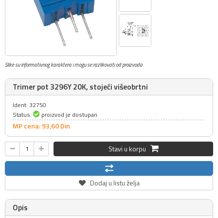
Slike su informativnog karaktera i mogu se razlikovati od proizvoda
Trimer pot 3296Y 20K, stojeći višeobrtni
Ident: 32750
Status:
proizvod je dostupan
MP cena: 93,
60
Din
Stavi u korpu
Dodaj u listu želja
Opis