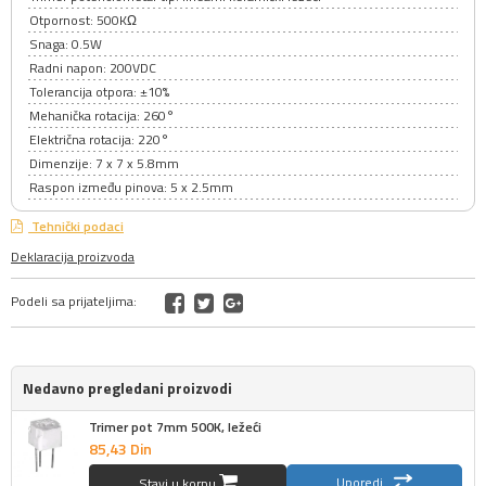
Otpornost: 500KΩ
Snaga: 0.5W
Radni napon: 200VDC
Tolerancija otpora: ±10%
Mehanička rotacija: 260°
Električna rotacija: 220°
Dimenzije: 7 x 7 x 5.8mm
Raspon između pinova: 5 x 2.5mm
Tehnički podaci
Deklaracija proizvoda
Podeli sa prijateljima:
Nedavno pregledani proizvodi
Trimer pot 7mm 500K, ležeći
85,
43
Din
Uporedi
Stavi u korpu