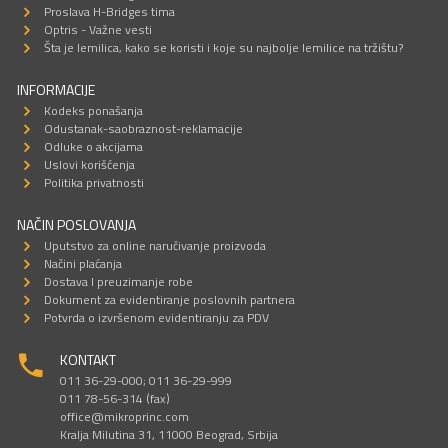
Proslava H-Bridges tima
Optris - Važne vesti
Šta je lemilica, kako se koristi i koje su najbolje lemilice na tržištu?
INFORMACIJE
Kodeks ponašanja
Odustanak-saobraznost-reklamacije
Odluke o akcijama
Uslovi korišćenja
Politika privatnosti
NAČIN POSLOVANJA
Uputstvo za online naručivanje proizvoda
Načini plaćanja
Dostava I preuzimanje robe
Dokument za evidentiranje poslovnih partnera
Potvrda o izvršenom evidentiranju za PDV
KONTAKT
011 36-29-000; 011 36-29-999
011 78-56-314 (fax)
office@mikroprinc.com
Kralja Milutina 31, 11000 Beograd, Srbija