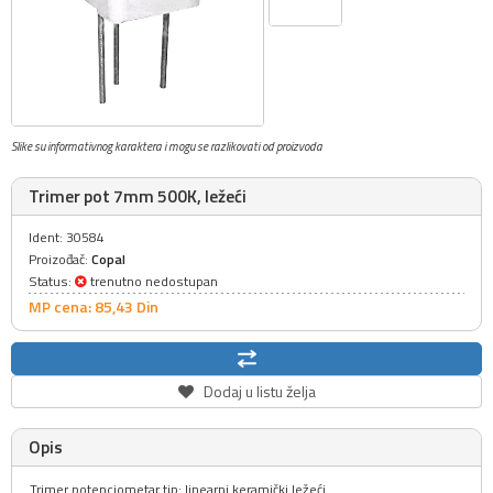
Slike su informativnog karaktera i mogu se razlikovati od proizvoda
Trimer pot 7mm 500K, ležeći
Ident: 30584
Proizođač:
Copal
Status:
trenutno nedostupan
MP cena: 85,
43
Din
Dodaj u listu želja
Opis
Trimer potenciometar tip: linearni keramički ležeći