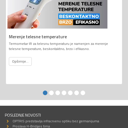
Merenje telesne temperature
Termometar IR za telesnu temperaturu je namenjen za merenje
telesne temperature, beskontaktno, brzo i efikasno.
Opširnije...
POSLEDNJE NOVOSTI
OPTRIS predstavlja infracrvenu optiku bez germanijuma
Proslava H-Bridges tima