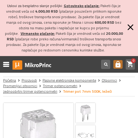
Uslovi za besplatno slanje pošiljki:
Gotovinsko plaćanje:
Paketi čija je
vrednost veća od
4.000,00 RSD
(plaćanje pouzećem prilikom isporuke
robe), troškove transporta snosi prodavac. Za pakete čija je vrednost
manja od ovog iznosa, cena isporuke je fiksna i iznosi
600,00 RSD
bez
obzira na masu paketa i naplaćuje se kupcu po prijemu
pošiljke.
Virmansko plaćanje:
Paketi čija je vrednost veća od
20.000,00
RSD
(plaćanje robe preko računa/virmanski) troškove transporta snosi
prodavac. Za pakete čija je vrednost manja od ovog iznosa, isporuka se
naplaćuje po redovnom cenovniku kurirske službe.
0
shopping_cart
https
Početna
Proizvodi
Pasivne elektronske komponente
Otpornici
Promenljivi otpornici
Trimer potenciometri
Jednoobrtni trimer potenciometri
Trimer pot 7mm 500K, ležeći