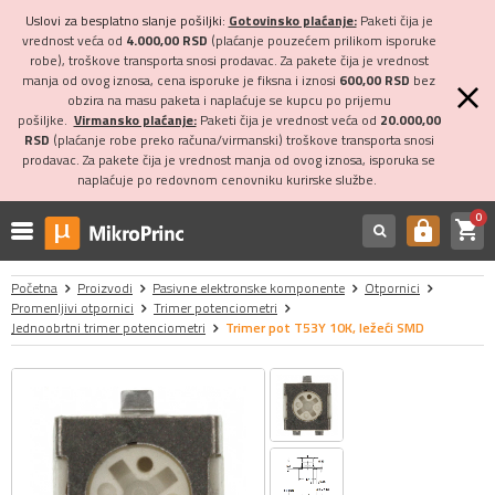
Uslovi za besplatno slanje pošiljki:
Gotovinsko plaćanje:
Paketi čija je
vrednost veća od
4.000,00 RSD
(plaćanje pouzećem prilikom isporuke
robe), troškove transporta snosi prodavac. Za pakete čija je vrednost
manja od ovog iznosa, cena isporuke je fiksna i iznosi
600,00 RSD
bez
obzira na masu paketa i naplaćuje se kupcu po prijemu
pošiljke.
Virmansko plaćanje:
Paketi čija je vrednost veća od
20.000,00
RSD
(plaćanje robe preko računa/virmanski) troškove transporta snosi
prodavac. Za pakete čija je vrednost manja od ovog iznosa, isporuka se
naplaćuje po redovnom cenovniku kurirske službe.
0
shopping_cart
https
Početna
Proizvodi
Pasivne elektronske komponente
Otpornici
Promenljivi otpornici
Trimer potenciometri
Jednoobrtni trimer potenciometri
Trimer pot T53Y 10K, ležeći SMD