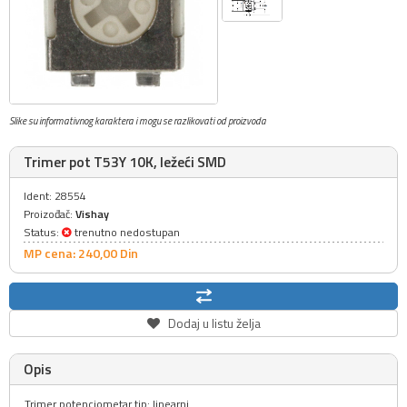
Slike su informativnog karaktera i mogu se razlikovati od proizvoda
Trimer pot T53Y 10K, ležeći SMD
Ident: 28554
Proizođač:
Vishay
Status:
trenutno nedostupan
MP cena: 240,
00
Din
Dodaj u listu želja
Opis
Trimer potenciometar tip: linearni