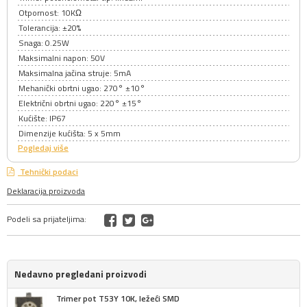
Otpornost: 10KΩ
Tolerancija: ±20%
Snaga: 0.25W
Maksimalni napon: 50V
Maksimalna jačina struje: 5mA
Mehanički obrtni ugao: 270° ±10°
Električni obrtni ugao: 220° ±15°
Kućište: IP67
Dimenzije kućišta: 5 x 5mm
Pogledaj više
Tehnički podaci
Deklaracija proizvoda
Podeli sa prijateljima:
Nedavno pregledani proizvodi
Trimer pot T53Y 10K, ležeći SMD