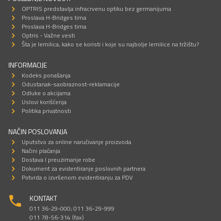
OPTRIS predstavlja infracrvenu optiku bez germanijuma
Proslava H-Bridges tima
Proslava H-Bridges tima
Optris - Važne vesti
Šta je lemilica, kako se koristi i koje su najbolje lemilice na tržištu?
INFORMACIJE
Kodeks ponašanja
Odustanak-saobraznost-reklamacije
Odluke o akcijama
Uslovi korišćenja
Politika privatnosti
NAČIN POSLOVANJA
Uputstvo za online naručivanje proizvoda
Načini plaćanja
Dostava I preuzimanje robe
Dokument za evidentiranje poslovnih partnera
Potvrda o izvršenom evidentiranju za PDV
KONTAKT
011 36-29-000; 011 36-29-999
011 78-56-314 (fax)