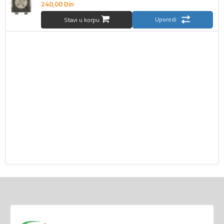
240,
00
Din
Uporedi
Stavi u korpu