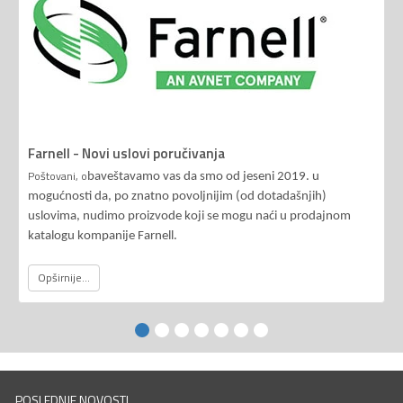
Farnell - Novi uslovi poručivanja
Poštovani, o
baveštavamo vas da smo od jeseni 2019. u
mogućnosti da, po znatno povoljnijim (od dotadašnjih)
uslovima, nudimo proizvode koji se mogu naći u prodajnom
katalogu kompanije Farnell.
Opširnije...
POSLEDNJE NOVOSTI