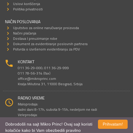
Uslovi korišćenja
Politika privatnosti
NAČIN POSLOVANJA
Uputstvo za online naručivanje proizvoda
Načini plaćanja
Dostava I preuzimanje robe
Dokument za evidentiranje poslovnih partnera
Potvrda o izvršenom evidentiranju za PDV
KONTAKT
011 36-29-000; 011 36-29-999
011 78-56-314 (fax)
office@mikroprinc.com
Kralja Milutina 31, 11000 Beograd, Srbija
RADNO VREME
Maloprodaja:
radni dani 8-17h, subota 9-15h, nedeljom ne radi
Veleprodaja:
radni dani 9-16h, subotom i nedeljom ne radi
Dobrodošli na sajt Mikro Princ! Ovaj sajt koristi
Prihvatam!
kolačiće kako bi Vam obezbedili pravilno