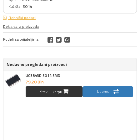
Kućište: SO14
Tehnički podaci
Deklaracija proizvoda
Podeli sa prijateljima:
Nedavno pregledani proizvodi
UC3843D SO14 SMD
79,
20
Din
Uporedi
Stavi u korpu