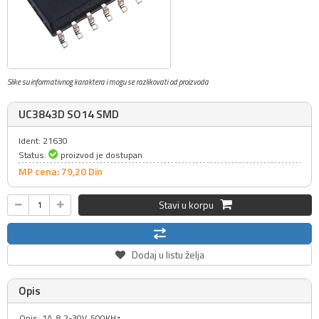
Slike su informativnog karaktera i mogu se razlikovati od proizvoda
UC3843D SO14 SMD
Ident: 21630
Status:
proizvod je dostupan
MP cena: 79,
20
Din
Stavi u korpu
Dodaj u listu želja
Opis
Opis: 1A, 8.2-30V, 500KHz