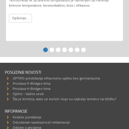
Termometar IR za telesnu temperaturu je namenjen za merenje
telesne temperature, beskontaktno, brzo i efikasno.
Opširnije...
POSLEDNJE NOVOSTI
OPTRIS predstavlja infracrvenu optiku bez germanijuma
Proslava H-Bridges tima
Proslava H-Bridges tima
Optris - Važne vesti
Šta je lemilica, kako se koristi i koje su najbolje lemilice na tržištu?
INFORMACIJE
Kodeks ponašanja
Odustanak-saobraznost-reklamacije
Odluke o akcijama