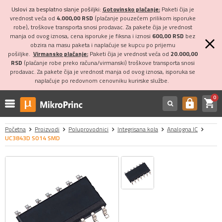
Uslovi za besplatno slanje pošiljki:
Gotovinsko plaćanje:
Paketi čija je
vrednost veća od
4.000,00 RSD
(plaćanje pouzećem prilikom isporuke
robe), troškove transporta snosi prodavac. Za pakete čija je vrednost
manja od ovog iznosa, cena isporuke je fiksna i iznosi
600,00 RSD
bez
obzira na masu paketa i naplaćuje se kupcu po prijemu
pošiljke.
Virmansko plaćanje:
Paketi čija je vrednost veća od
20.000,00
RSD
(plaćanje robe preko računa/virmanski) troškove transporta snosi
prodavac. Za pakete čija je vrednost manja od ovog iznosa, isporuka se
naplaćuje po redovnom cenovniku kurirske službe.
0
shopping_cart
https
Početna
Proizvodi
Poluprovodnici
Integrisana kola
Analogna IC
UC3843D SO14 SMD