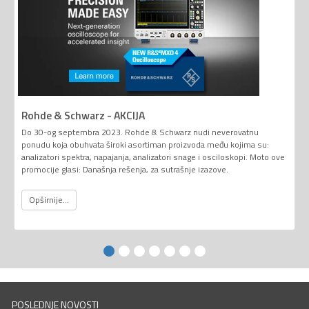
Rohde & Schwarz - AKCIJA
Do 30-og septembra 2023. Rohde & Schwarz nudi neverovatnu
ponudu koja obuhvata široki asortiman proizvoda među kojima su:
analizatori spektra, napajanja, analizatori snage i osciloskopi. Moto ove
promocije glasi: Današnja rešenja, za sutrašnje izazove.
Opširnije...
POSLEDNJE NOVOSTI