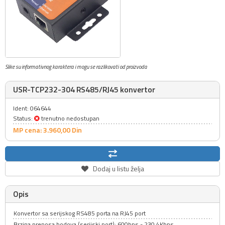
Slike su informativnog karaktera i mogu se razlikovati od proizvoda
USR-TCP232-304 RS485/RJ45 konvertor
Ident: 064644
Status:
trenutno nedostupan
MP cena: 3.960,
00
Din
Dodaj u listu želja
Opis
Konvertor sa serijskog RS485 porta na RJ45 port
Brzina prenosa bodova (serijski port): 600bps - 230.4Kbps