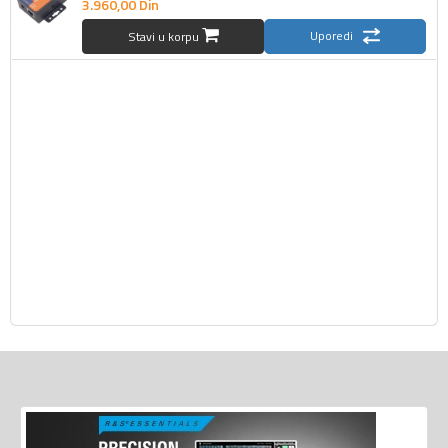
3.960,
00
Din
Uporedi
Stavi u korpu