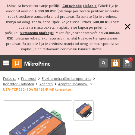
Uslovi za besplatno slanje pošiljki:
Gotovinsko plaćanje:
Paketi čija je
vrednost veća od
4.000,00 RSD
(plaćanje pouzećem prilikom isporuke
robe), troškove transporta snosi prodavac. Za pakete čija je vrednost
manja od ovog iznosa, cena isporuke je fiksna i iznosi
600,00 RSD
bez
obzira na masu paketa i naplaćuje se kupcu po prijemu
pošiljke.
Virmansko plaćanje:
Paketi čija je vrednost veća od
20.000,00
RSD
(plaćanje robe preko računa/virmanski) troškove transporta snosi
prodavac. Za pakete čija je vrednost manja od ovog iznosa, isporuka se
naplaćuje po redovnom cenovniku kurirske službe.
0
shopping_cart
https
Početna
Proizvodi
Elektromehaničke komponente
Konektori i adapteri
Adapteri
Adapteri računarski
USR-TCP232-304 RS485/RJ45 konvertor