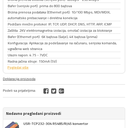
Bafer (serijski port): prima do 800 bajtova
Brzina prenosa podataka (Ethernet port): 10/100 Mbps, MDI/MDIX,
automatsko prebacivanje i direktna konekcija
Podržani mrežni protokol: IP, TCP, UDP, DHCP, DNS, HTTP, ARP, ICMP
Zaštita: 2KV elektromagnetna izolacija, omotač izolacija za blokiranje
Bafer (Ethernet port): 6K bajtova (šalje), 4K bajtova (prima)
Konfiguracija: Aplikacija za podešavanje na računaru, serijska komanda,
ugrađena web stranica
Ulazni napon: 4.75 - 7VDC
Radna jačina struje: 150mA (5V)
Pogledaj više
Deklaracija proizvoda
Podeli sa prijateljima:
Nedavno pregledani proizvodi
USR-TCP232-304 RS485/RJ45 konvertor