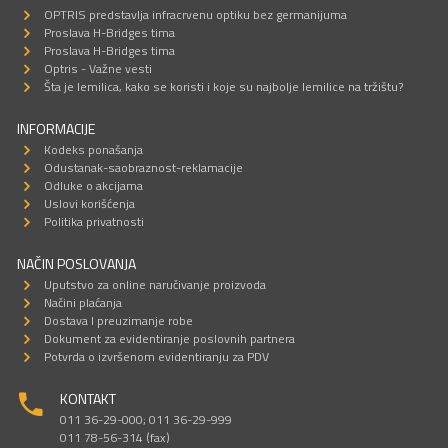
OPTRIS predstavlja infracrvenu optiku bez germanijuma
Proslava H-Bridges tima
Proslava H-Bridges tima
Optris - Važne vesti
Šta je lemilica, kako se koristi i koje su najbolje lemilice na tržištu?
INFORMACIJE
Kodeks ponašanja
Odustanak-saobraznost-reklamacije
Odluke o akcijama
Uslovi korišćenja
Politika privatnosti
NAČIN POSLOVANJA
Uputstvo za online naručivanje proizvoda
Načini plaćanja
Dostava I preuzimanje robe
Dokument za evidentiranje poslovnih partnera
Potvrda o izvršenom evidentiranju za PDV
KONTAKT
011 36-29-000; 011 36-29-999
011 78-56-314 (fax)