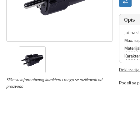
Opis
Jačina s
Max. na
Materija
Karakter
Deklaracij
Slike su informativnog karaktera i mogu se razlikovati od
Podeli sa pr
proizvoda