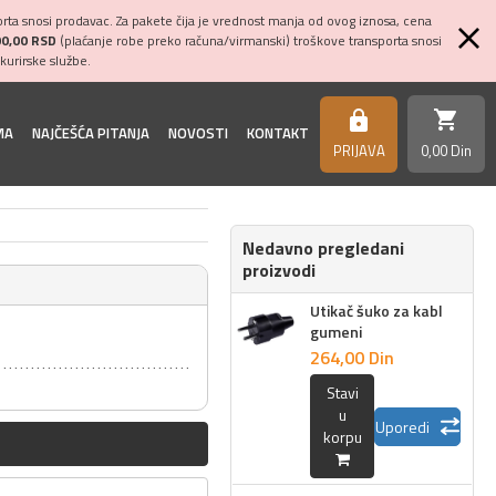
ta snosi prodavac. Za pakete čija je vrednost manja od ovog iznosa, cena
00,00 RSD
(plaćanje robe preko računa/virmanski) troškove transporta snosi
kurirske službe.
shopping_cart
https
MA
NAJČEŠĆA PITANJA
NOVOSTI
KONTAKT
PRIJAVA
0,
00
Din
Nedavno pregledani
proizvodi
Utikač šuko za kabl
gumeni
264,
00
Din
Stavi
u
Uporedi
korpu