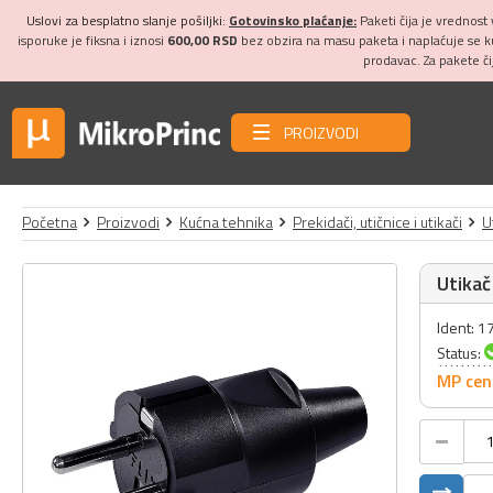
Uslovi za besplatno slanje pošiljki:
Gotovinsko plaćanje:
Paketi čija je vrednost
isporuke je fiksna i iznosi
600,00 RSD
bez obzira na masu paketa i naplaćuje se 
prodavac. Za pakete č
PROIZVODI
Početna
Proizvodi
Kućna tehnika
Prekidači, utičnice i utikači
U
Utikač
Ident: 
Status:
MP cen