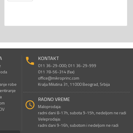
A
KONTAKT
e
011 36-29-000; 011 36-29-999
voda
011 78-56-314 (fax)
office@mikroprinc.com
anje robe
Kralja Milutina 31, 11000 Beograd, Srbija
entiranje
a
RADNO VREME
nom
Maloprodaja:
PDV
radni dani 8-17h, subota 9-15h, nedeljom ne radi
Veleprodaja:
radni dani 9-16h, subotom i nedeljom ne radi