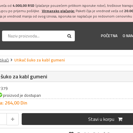
 veća od
4.000,00 RSD
(plaćanje pouzećem prilikom isporuke robe), troškove transpor
kupcu po prijemu pošiljke.
Virmansko plaćanje:
Paketi čija je vrednost veća od
20.0
ija je vrednost manja od ovog iznosa, isporuka se naplaćuje po redovnom cenovniku 
POČETNA
O NA
tikači
Utikač šuko za kabl gumeni
 šuko za kabl gumeni
17379
proizvod je dostupan
a: 264,
00
Din
Stavi u korpu