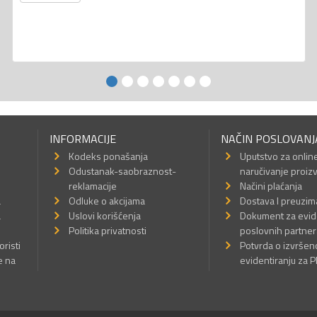
INFORMACIJE
NAČIN POSLOVANJ
Kodeks ponašanja
Uputstvo za onlin
Odustanak-saobraznost-
naručivanje proiz
reklamacije
Načini plaćanja
a
Odluke o akcijama
Dostava I preuzim
a
Uslovi korišćenja
Dokument za evid
Politika privatnosti
poslovnih partner
oristi
Potvrda o izvrše
e na
evidentiranju za 