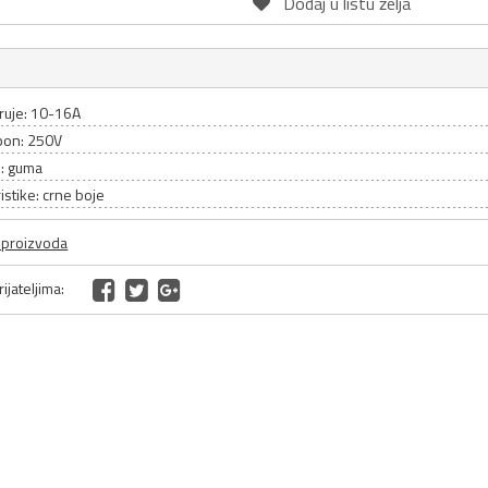
Dodaj u listu želja
truje: 10-16A
pon: 250V
l: guma
istike: crne boje
a proizvoda
ijateljima: