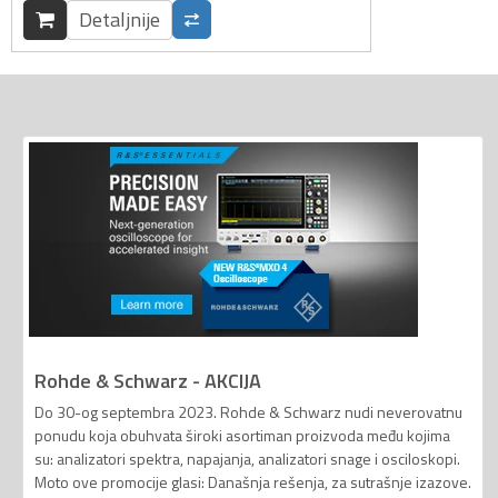
Detaljnije
Rohde & Schwarz - AKCIJA
Do 30-og septembra 2023. Rohde & Schwarz nudi neverovatnu
ponudu koja obuhvata široki asortiman proizvoda među kojima
su: analizatori spektra, napajanja, analizatori snage i osciloskopi.
Moto ove promocije glasi: Današnja rešenja, za sutrašnje izazove.