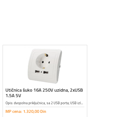
Utičnica šuko 16A 250V uzidna, 2xUSB
1.5A 5V
Opis: dvopolna priključnica, sa 2 USB porta; USB izlaz: 5V / 1.5A; Radni napon: 250VAC; Jačina struje: 16A; Dimenzije: 80 x 80 x 45mm; Boja: bela;
MP cena:
1.320,
00
Din