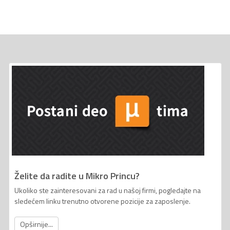
Želite da radite u Mikro Princu?
Ukoliko ste zainteresovani za rad u našoj firmi, pogledajte na
sledećem linku trenutno otvorene pozicije za zaposlenje.
Opširnije...