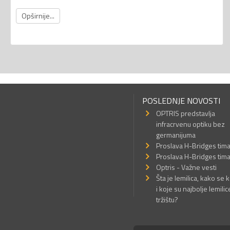
Opširnije...
POSLEDNJE NOVOSTI
OPTRIS predstavlja
infracrvenu optiku bez
germanijuma
Proslava H-Bridges tim
Proslava H-Bridges tim
Optris - Važne vesti
Šta je lemilica, kako se k
i koje su najbolje lemilic
tržištu?