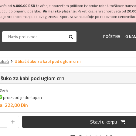
 veća od
4.000,00 RSD
(plaćanje pouzećem prilikom isporuke robe), troškove transpor
kupcu po prijemu pošiljke.
Virmansko plaćanje:
Paketi čija je vrednost veća od
20.0
ija je vrednost manja od ovog iznosa, isporuka se naplaćuje po redovnom cenovniku 
POČETNA
O NA
tikači
Utikač šuko za kabl pod uglom crni
 šuko za kabl pod uglom crni
28446
proizvod je dostupan
a: 222,
00
Din
Stavi u korpu