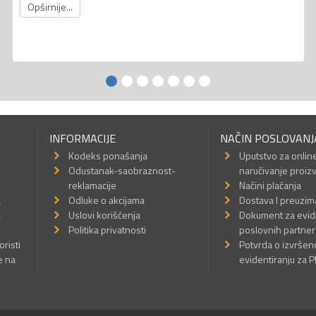
Opširnije...
INFORMACIJE
NAČIN POSLOVANJ
Kodeks ponašanja
Uputstvo za onlin
Odustanak-saobraznost-
naručivanje proiz
reklamacije
Načini plaćanja
a
Odluke o akcijama
Dostava I preuzim
a
Uslovi korišćenja
Dokument za evid
Politika privatnosti
poslovnih partner
oristi
Potvrda o izvrše
e na
evidentiranju za 