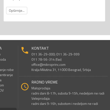
Opširnije...
A
KONTAKT
e
011 36-29-000; 011 36-29-999
voda
011 78-56-314 (fax)
office@mikroprinc.com
anje robe
Kralja Milutina 31, 11000 Beograd, Srbija
entiranje
a
RADNO VREME
nom
Maloprodaja:
PDV
radni dani 8-17h, subota 9-15h, nedeljom ne radi
Veleprodaja:
radni dani 9-16h, subotom i nedeljom ne radi