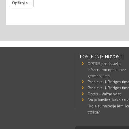
Opširnije...
POSLEDNJE NOVOSTI
OPTRIS predstavlja
infracrvenu optiku bez
germanijuma
Proslava H-Bridges tim
Proslava H-Bridges tim
Optris - Važne vesti
Šta je lemilica, kako se k
i koje su najbolje lemilic
tržištu?