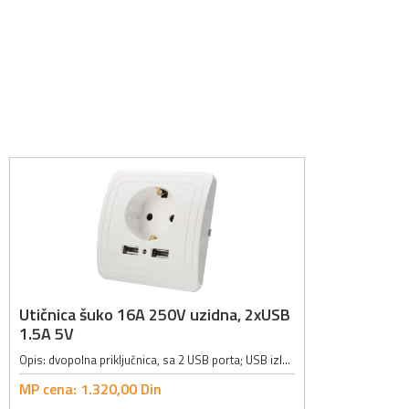
Utičnica šuko 16A 250V uzidna, 2xUSB
1.5A 5V
Opis: dvopolna priključnica, sa 2 USB porta; USB izlaz: 5V / 1.5A; Radni napon: 250VAC; Jačina struje: 16A; Dimenzije: 80 x 80 x 45mm; Boja: bela;
MP cena:
1.320,
00
Din