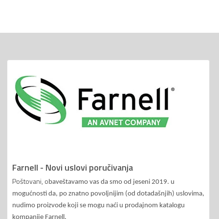
Farnell - Novi uslovi poručivanja
Poštovani, o
baveštavamo vas da smo od jeseni 2019. u
mogućnosti da, po znatno povoljnijim (od dotadašnjih) uslovima,
nudimo proizvode koji se mogu naći u prodajnom katalogu
kompanije Farnell.