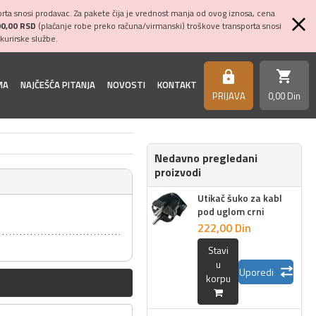
ta snosi prodavac. Za pakete čija je vrednost manja od ovog iznosa, cena
00,00 RSD
(plaćanje robe preko računa/virmanski) troškove transporta snosi
kurirske službe.
shopping_cart
https
MA
NAJČEŠĆA PITANJA
NOVOSTI
KONTAKT
PRIJAVA
0,
00
Din
Nedavno pregledani
proizvodi
Utikač šuko za kabl
pod uglom crni
222,
00
Din
Stavi
u
Uporedi
korpu