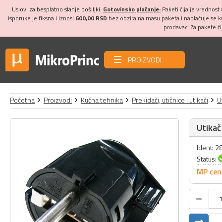
Uslovi za besplatno slanje pošiljki:
Gotovinsko plaćanje:
Paketi čija je vrednost
isporuke je fiksna i iznosi
600,00 RSD
bez obzira na masu paketa i naplaćuje se 
prodavac. Za pakete č
PROIZVODI
Početna
Proizvodi
Kućna tehnika
Prekidači, utičnice i utikači
U
Utikač
Ident: 
Status:
MP cen