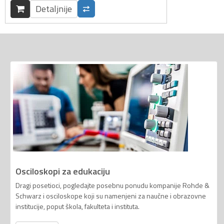
Detaljnije
Osciloskopi za edukaciju
Dragi posetioci, pogledajte posebnu ponudu kompanije Rohde &
Schwarz i osciloskope koji su namenjeni za naučne i obrazovne
institucije, poput škola, fakulteta i instituta.