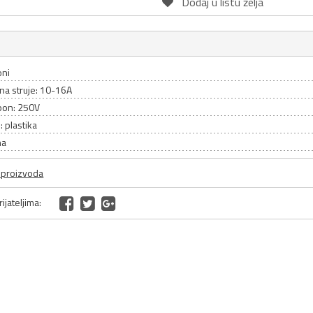
Dodaj u listu želja
oni
ina struje: 10-16A
pon: 250V
: plastika
na
a proizvoda
ijateljima: