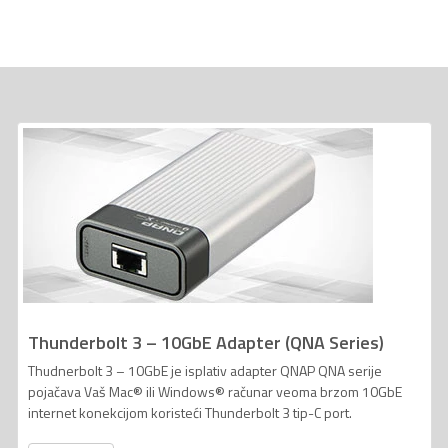
Thunderbolt 3 – 10GbE Adapter (QNA Series)
Thudnerbolt 3 – 10GbE je isplativ adapter QNAP QNA serije
pojačava Vaš Mac® ili Windows® računar veoma brzom 10GbE
internet konekcijom koristeći Thunderbolt 3 tip-C port.