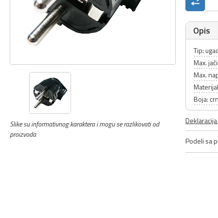
Opis
Tip: uga
Max. jač
Max. na
Materijal
Boja: cr
Deklaracij
Slike su informativnog karaktera i mogu se razlikovati od
proizvoda
Podeli sa pr