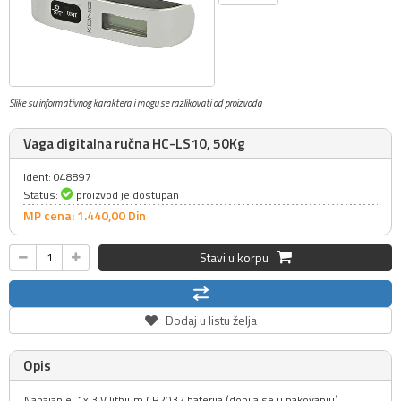
Slike su informativnog karaktera i mogu se razlikovati od proizvoda
Vaga digitalna ručna HC-LS10, 50Kg
Ident: 048897
Status:
proizvod je dostupan
MP cena: 1.440,
00
Din
Stavi u korpu
Dodaj u listu želja
Opis
Napajanje: 1x 3 V lithium CR2032 baterija (dobija se u pakovanju)