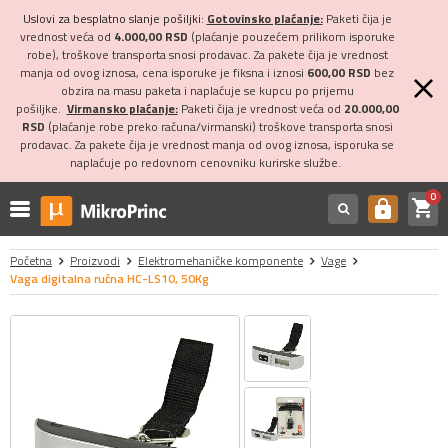
Uslovi za besplatno slanje pošiljki:
Gotovinsko plaćanje:
Paketi čija je
vrednost veća od
4.000,00 RSD
(plaćanje pouzećem prilikom isporuke
robe), troškove transporta snosi prodavac. Za pakete čija je vrednost
manja od ovog iznosa, cena isporuke je fiksna i iznosi
600,00 RSD
bez
obzira na masu paketa i naplaćuje se kupcu po prijemu
pošiljke.
Virmansko plaćanje:
Paketi čija je vrednost veća od
20.000,00
RSD
(plaćanje robe preko računa/virmanski) troškove transporta snosi
prodavac. Za pakete čija je vrednost manja od ovog iznosa, isporuka se
naplaćuje po redovnom cenovniku kurirske službe.
0
shopping_cart
https
Početna
Proizvodi
Elektromehaničke komponente
Vage
Vaga digitalna ručna HC-LS10, 50Kg