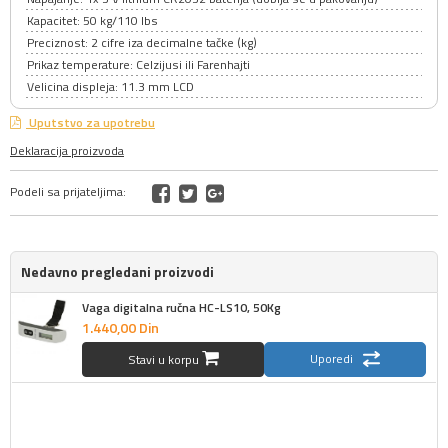
Kapacitet: 50 kg/110 lbs
Preciznost: 2 cifre iza decimalne tačke (kg)
Prikaz temperature: Celzijusi ili Farenhajti
Velicina displeja: 11.3 mm LCD
Uputstvo za upotrebu
Deklaracija proizvoda
Podeli sa prijateljima:
Nedavno pregledani proizvodi
Vaga digitalna ručna HC-LS10, 50Kg
1.440,
00
Din
Uporedi
Stavi u korpu