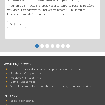
Thudnerbolt 3 – 10GbE je isplativ adapter QNAP QNA serije pojačava
Vaš Mac® ili Windows® računar veoma brzom 10GbE internet
konekcijom koristeći Thunderbolt 3 tip-C port.
Opširnije...
POSLEDNJE NOVOSTI
OPTRIS predstavlja infracrvenu optiku bez germanijuma
Proslava H-Bridges tima
Proslava H-Bridges tima
Optris - Važne vesti
Šta je lemilica, kako se koristi i koje su najbolje lemilice na tržištu?
INFORMACIJE
Kodeks ponašanja
Odustanak-saobraznost-reklamacije