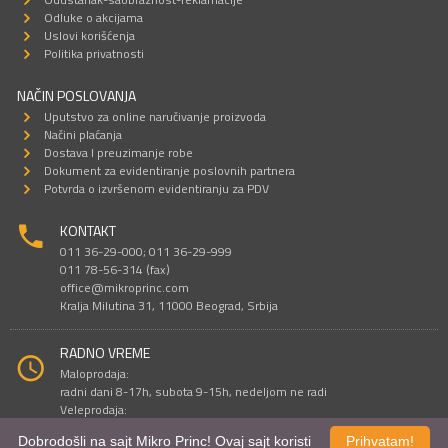
Odluke o akcijama
Uslovi korišćenja
Politika privatnosti
NAČIN POSLOVANJA
Uputstvo za online naručivanje proizvoda
Načini plaćanja
Dostava I preuzimanje robe
Dokument za evidentiranje poslovnih partnera
Potvrda o izvršenom evidentiranju za PDV
KONTAKT
011 36-29-000; 011 36-29-999
011 78-56-314 (fax)
office@mikroprinc.com
Kralja Milutina 31, 11000 Beograd, Srbija
RADNO VREME
Maloprodaja:
radni dani 8-17h, subota 9-15h, nedeljom ne radi
Veleprodaja:
radni dani 9-16h, subotom i nedeljom ne radi
Dobrodošli na sajt Mikro Princ! Ovaj sajt koristi
Prihvatam!