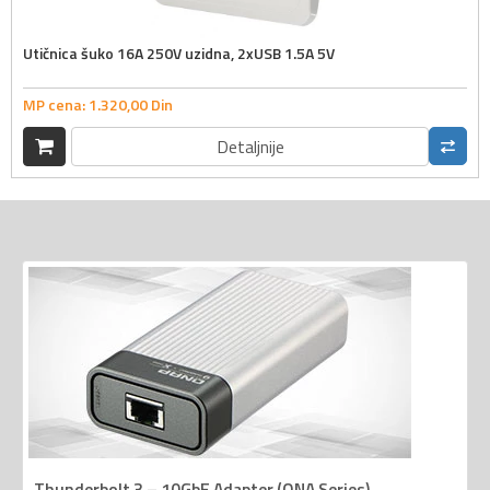
Utičnica šuko 16A 250V uzidna, 2xUSB 1.5A 5V
MP cena:
1.320,
00
Din
Detaljnije
Thunderbolt 3 – 10GbE Adapter (QNA Series)