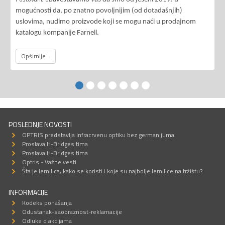
mogućnosti da, po znatno povoljnijim (od dotadašnjih)
uslovima, nudimo proizvode koji se mogu naći u prodajnom
katalogu kompanije Farnell.
Opširnije...
POSLEDNJE NOVOSTI
OPTRIS predstavlja infracrvenu optiku bez germanijuma
Proslava H-Bridges tima
Proslava H-Bridges tima
Optris - Važne vesti
Šta je lemilica, kako se koristi i koje su najbolje lemilice na tržištu?
INFORMACIJE
Kodeks ponašanja
Odustanak-saobraznost-reklamacije
Odluke o akcijama