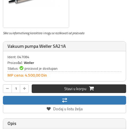
Slike su informativnog karaktera i mogu se razlikovati od proizvoda
Vakuum pumpa Weller SA21A
Ident: 047084
Proizođač:
Weller
Status:
proizvod je dostupan
MP cena: 4.500,
00
Din
Stavi u korpu
Dodaj u listu želja
Opis