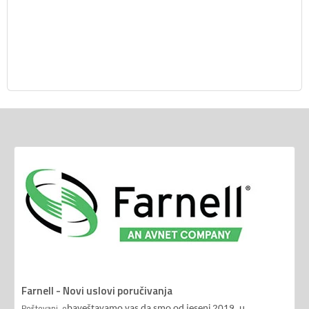
Farnell - Novi uslovi poručivanja
Poštovani, o
baveštavamo vas da smo od jeseni 2019. u