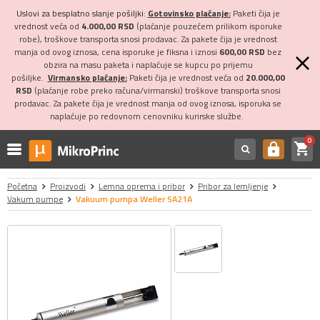
Uslovi za besplatno slanje pošiljki:
Gotovinsko plaćanje:
Paketi čija je
vrednost veća od
4.000,00 RSD
(plaćanje pouzećem prilikom isporuke
robe), troškove transporta snosi prodavac. Za pakete čija je vrednost
manja od ovog iznosa, cena isporuke je fiksna i iznosi
600,00 RSD
bez
obzira na masu paketa i naplaćuje se kupcu po prijemu
pošiljke.
Virmansko plaćanje:
Paketi čija je vrednost veća od
20.000,00
RSD
(plaćanje robe preko računa/virmanski) troškove transporta snosi
prodavac. Za pakete čija je vrednost manja od ovog iznosa, isporuka se
naplaćuje po redovnom cenovniku kurirske službe.
0
shopping_cart
https
Početna
Proizvodi
Lemna oprema i pribor
Pribor za lemljenje
Vakum pumpe
Vakuum pumpa Weller SA21A