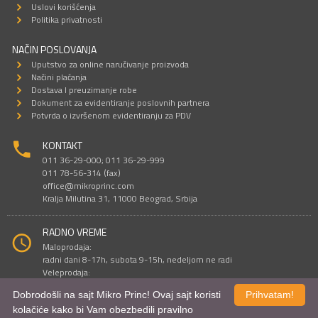
Uslovi korišćenja
Politika privatnosti
NAČIN POSLOVANJA
Uputstvo za online naručivanje proizvoda
Načini plaćanja
Dostava I preuzimanje robe
Dokument za evidentiranje poslovnih partnera
Potvrda o izvršenom evidentiranju za PDV
KONTAKT
011 36-29-000; 011 36-29-999
011 78-56-314 (fax)
office@mikroprinc.com
Kralja Milutina 31, 11000 Beograd, Srbija
RADNO VREME
Maloprodaja:
radni dani 8-17h, subota 9-15h, nedeljom ne radi
Veleprodaja:
radni dani 9-16h, subotom i nedeljom ne radi
Dobrodošli na sajt Mikro Princ! Ovaj sajt koristi
Prihvatam!
kolačiće kako bi Vam obezbedili pravilno