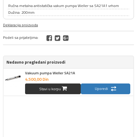
Ručna metalna antistatička vakum pumpa Weller sa SA21A1 vrhom
Dužina: 200mm
Deklaracija proizvoda
Podeli sa prijateljima:
Nedavno pregledani proizvodi
Vakuum pumpa Weller SA21A
4.500,
00
Din
Uporedi
Stavi u korpu