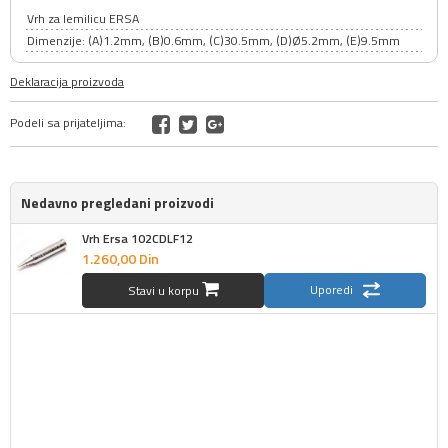
Vrh za lemilicu ERSA
Dimenzije: (A)1.2mm, (B)0.6mm, (C)30.5mm, (D)Ø5.2mm, (E)9.5mm
Deklaracija proizvoda
Podeli sa prijateljima:
Nedavno pregledani proizvodi
Vrh Ersa 102CDLF12
1.260,
00
Din
Uporedi
Stavi u korpu