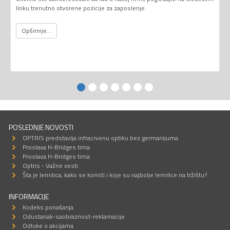
linku trenutno otvorene pozicije za zaposlenje.
Opširnije...
POSLEDNJE NOVOSTI
OPTRIS predstavlja infracrvenu optiku bez germanijuma
Proslava H-Bridges tima
Proslava H-Bridges tima
Optris - Važne vesti
Šta je lemilica, kako se koristi i koje su najbolje lemilice na tržištu?
INFORMACIJE
Kodeks ponašanja
Odustanak-saobraznost-reklamacije
Odluke o akcijama