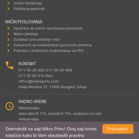
Uslovi korišćenja
Politika privatnosti
NAČIN POSLOVANJA
Uputstvo za online naručivanje proizvoda
Načini plaćanja
Dostava I preuzimanje robe
Dokument za evidentiranje poslovnih partnera
Potvrda o izvršenom evidentiranju za PDV
KONTAKT
011 36-29-000; 011 36-29-999
011 78-56-314 (fax)
office@mikroprinc.com
Kralja Milutina 31, 11000 Beograd, Srbija
RADNO VREME
Maloprodaja:
radni dani 8-17h, subota 9-15h, nedeljom ne radi
Veleprodaja:
radni dani 9-16h, subotom i nedeljom ne radi
Dobrodošli na sajt Mikro Princ! Ovaj sajt koristi
Prihvatam!
kolačiće kako bi Vam obezbedili pravilno