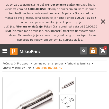
Uslovi za besplatno slanje pošiljki:
Gotovinsko plaćanje:
Paketi čija je
vrednost veća od
4.000,00 RSD
(plaćanje pouzećem prilikom isporuke
robe), troškove transporta snosi prodavac. Za pakete čija je vrednost
manja od ovog iznosa, cena isporuke je fiksna i iznosi
600,00 RSD
bez
obzira na masu paketa i naplaćuje se kupcu po prijemu
pošiljke.
Virmansko plaćanje:
Paketi čija je vrednost veća od
20.000,00
RSD
(plaćanje robe preko računa/virmanski) troškove transporta snosi
prodavac. Za pakete čija je vrednost manja od ovog iznosa, isporuka se
naplaćuje po redovnom cenovniku kurirske službe.
0
shopping_cart
https
Početna
Proizvodi
Lemna oprema i pribor
Vrhovi za lemilice
Vrhovi za lemilice Ersa
Vrh Ersa 102CDLF12