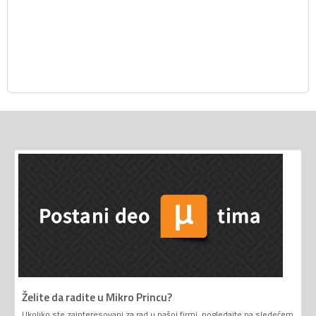
Želite da radite u Mikro Princu?
Ukoliko ste zainteresovani za rad u našoj firmi, pogledajte na sledećem