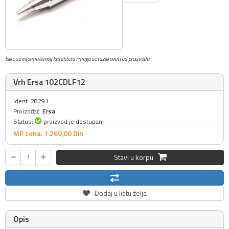
Slike su informativnog karaktera i mogu se razlikovati od proizvoda
Vrh Ersa 102CDLF12
Ident: 28291
Proizođač:
Ersa
Status:
proizvod je dostupan
MP cena: 1.260,
00
Din
Stavi u korpu
Dodaj u listu želja
Opis