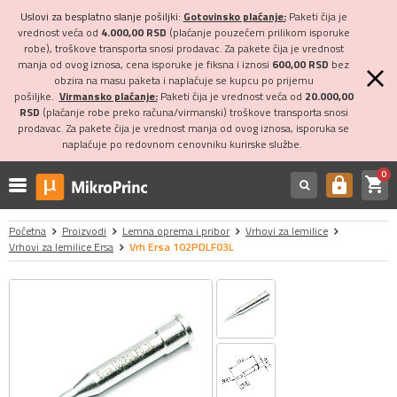
Uslovi za besplatno slanje pošiljki:
Gotovinsko plaćanje:
Paketi čija je
vrednost veća od
4.000,00 RSD
(plaćanje pouzećem prilikom isporuke
robe), troškove transporta snosi prodavac. Za pakete čija je vrednost
manja od ovog iznosa, cena isporuke je fiksna i iznosi
600,00 RSD
bez
obzira na masu paketa i naplaćuje se kupcu po prijemu
pošiljke.
Virmansko plaćanje:
Paketi čija je vrednost veća od
20.000,00
RSD
(plaćanje robe preko računa/virmanski) troškove transporta snosi
prodavac. Za pakete čija je vrednost manja od ovog iznosa, isporuka se
naplaćuje po redovnom cenovniku kurirske službe.
0
shopping_cart
https
Početna
Proizvodi
Lemna oprema i pribor
Vrhovi za lemilice
Vrhovi za lemilice Ersa
Vrh Ersa 102PDLF03L