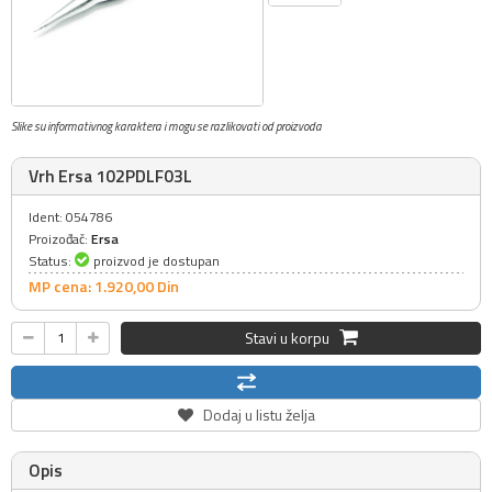
Slike su informativnog karaktera i mogu se razlikovati od proizvoda
Vrh Ersa 102PDLF03L
Ident: 054786
Proizođač:
Ersa
Status:
proizvod je dostupan
MP cena: 1.920,
00
Din
Stavi u korpu
Dodaj u listu želja
Opis