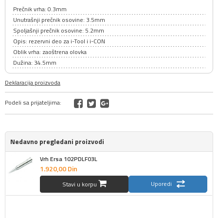
Prečnik vrha: 0.3mm
Unutrašnji prečnik osovine: 3.5mm
Spoljašnji prečnik osovine: 5.2mm
Opis: rezervni deo za i-Tool i i-CON
Oblik vrha: zaoštrena olovka
Dužina: 34.5mm
Deklaracija proizvoda
Podeli sa prijateljima:
Nedavno pregledani proizvodi
Vrh Ersa 102PDLF03L
1.920,
00
Din
Uporedi
Stavi u korpu