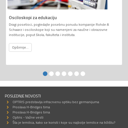
Osciloskopi za edukaciju
Dragi posetioci, pogledajte posebnu ponudu kompanije Rohde &
Schwarz i osciloskope koji su namenjeni za naučne i obrazovne
institucije, poput škola, fakulteta i instituta.
Opširnije...
POSLEDNJE NOVOSTI
OPTRIS predstavlja infracrvenu optiku bez germanijuma
Proslava H-Bridges tima
Proslava H-Bridges tima
Optris - Važne vesti
Šta je lemilica, kako se koristi i koje su najbolje lemilice na tržištu?