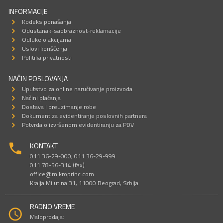
INFORMACIJE
Kodeks ponašanja
Odustanak-saobraznost-reklamacije
Odluke o akcijama
Uslovi korišćenja
Politika privatnosti
NAČIN POSLOVANJA
Uputstvo za online naručivanje proizvoda
Načini plaćanja
Dostava I preuzimanje robe
Dokument za evidentiranje poslovnih partnera
Potvrda o izvršenom evidentiranju za PDV
KONTAKT
011 36-29-000; 011 36-29-999
011 78-56-314 (fax)
office@mikroprinc.com
Kralja Milutina 31, 11000 Beograd, Srbija
RADNO VREME
Maloprodaja: