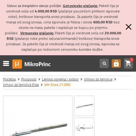
Uslovi za besplatno slanje pošiljki:
Gotovinsko plaćanje:
Paketi čija je
vrednost veća od
4.000,00 RSD
(plaćanje pouzećem prilikom isporuke
robe), troškove transporta snosi prodavac. Za pakete čija je vrednost
manja od ovog iznosa, cena isporuke je fiksna i iznosi
600,00 RSD
bez
obzira na masu paketa i naplaćuje se kupcu po prijemu
pošiljke.
Virmansko plaćanje:
Paketi čija je vrednost veća od
20.000,00
RSD
(plaćanje robe preko računa/virmanski) troškove transporta snosi
prodavac. Za pakete čija je vrednost manja od ovog iznosa, isporuka se
naplaćuje po redovnom cenovniku kurirske službe.
0
shopping_cart
https
Početna
Proizvodi
Lemna oprema i pribor
Vrhovi za lemilice
Vrhovi za lemilice Ersa
Vrh Ersa 212MS