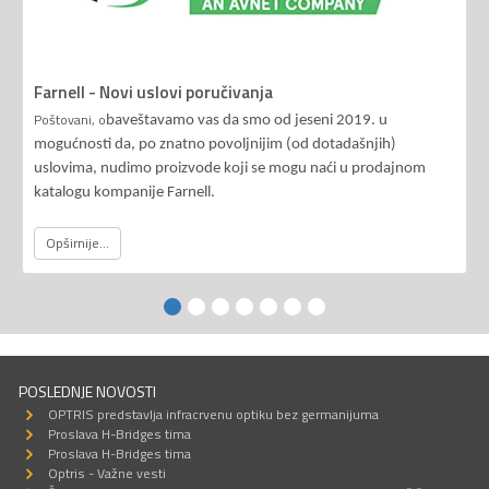
Farnell - Novi uslovi poručivanja
Poštovani, o
baveštavamo vas da smo od jeseni 2019. u
mogućnosti da, po znatno povoljnijim (od dotadašnjih)
uslovima, nudimo proizvode koji se mogu naći u prodajnom
katalogu kompanije Farnell.
Opširnije...
POSLEDNJE NOVOSTI
OPTRIS predstavlja infracrvenu optiku bez germanijuma
Proslava H-Bridges tima
Proslava H-Bridges tima
Optris - Važne vesti