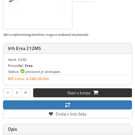
Slike su informativnog karaktera i mogu se razlikovati od proizvoda
Vrh Ersa 212MS
Ident: 5250
Proizođač:
Ersa
Status:
proizvod je dostupan
MP cena: 4.380,
00
Din
Stavi u korpu
Dodaj u listu želja
Opis