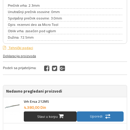
Prečnik vrha: 2.3mm
Unutrašnji prečnik osovine: 0mm
Spoljašnji prečnik osovine: 3.0mm
Opis: rezervni deo za Micro Tool
Oblik vrha: zasečen pod uglom
Dužina: 72.5mm
Tehnički podaci
Deklaracija proizvoda
Podeli sa prijateljima:
Nedavno pregledani proizvodi
Vrh Ersa 212MS
4.380,
00
Din
Uporedi
Stavi u korpu