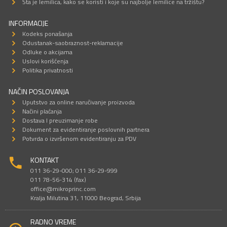
Šta je lemilica, kako se koristi i koje su najbolje lemilice na tržištu?
INFORMACIJE
Kodeks ponašanja
Odustanak-saobraznost-reklamacije
Odluke o akcijama
Uslovi korišćenja
Politika privatnosti
NAČIN POSLOVANJA
Uputstvo za online naručivanje proizvoda
Načini plaćanja
Dostava I preuzimanje robe
Dokument za evidentiranje poslovnih partnera
Potvrda o izvršenom evidentiranju za PDV
KONTAKT
011 36-29-000; 011 36-29-999
011 78-56-314 (fax)
office@mikroprinc.com
Kralja Milutina 31, 11000 Beograd, Srbija
RADNO VREME