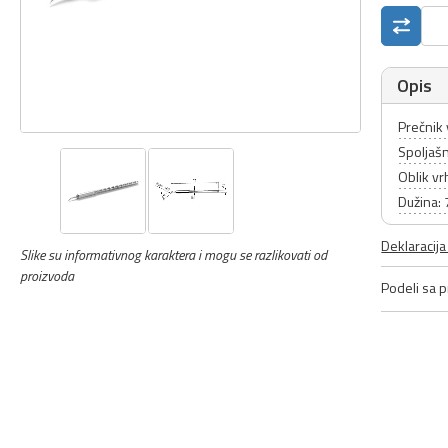
Opis
Prečnik
Spoljaš
Oblik vr
Dužina:
Deklaracij
Slike su informativnog karaktera i mogu se razlikovati od
proizvoda
Podeli sa pr