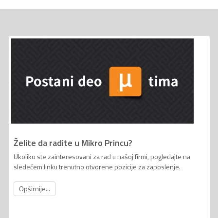
Želite da radite u Mikro Princu?
Ukoliko ste zainteresovani za rad u našoj firmi, pogledajte na
sledećem linku trenutno otvorene pozicije za zaposlenje.
Opširnije...