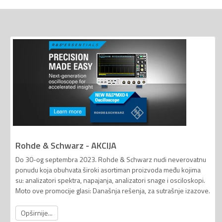
Rohde & Schwarz - AKCIJA
Do 30-og septembra 2023. Rohde & Schwarz nudi neverovatnu
ponudu koja obuhvata široki asortiman proizvoda među kojima
su: analizatori spektra, napajanja, analizatori snage i osciloskopi.
Moto ove promocije glasi: Današnja rešenja, za sutrašnje izazove.
Opširnije...