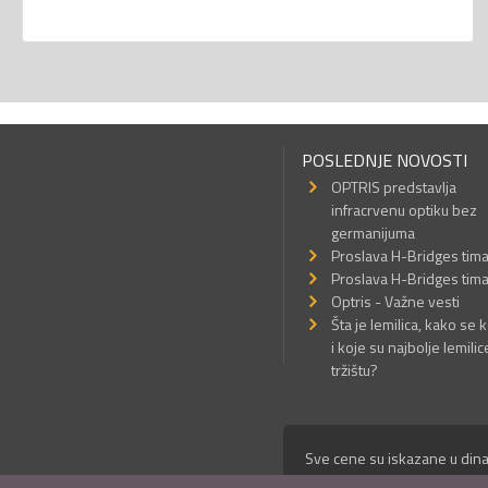
POSLEDNJE NOVOSTI
OPTRIS predstavlja
infracrvenu optiku bez
germanijuma
Proslava H-Bridges tim
Proslava H-Bridges tim
Optris - Važne vesti
Šta je lemilica, kako se k
i koje su najbolje lemilic
tržištu?
Sve cene su iskazane u dina
© Mikro Princ 1999 - 2026. 