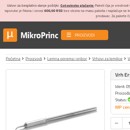
Uslovi za besplatno slanje pošiljki:
Gotovinsko plaćanje:
Paketi čija je vrednost
isporuke je fiksna i iznosi
600,00 RSD
bez obzira na masu paketa i naplaćuje se 
prodavac. Za pakete č
PROIZVODI
Početna
Proizvodi
Lemna oprema i pribor
Vrhovi za lemilice
V
Vrh E
Ident: 
Proizođ
Status:
MP cen