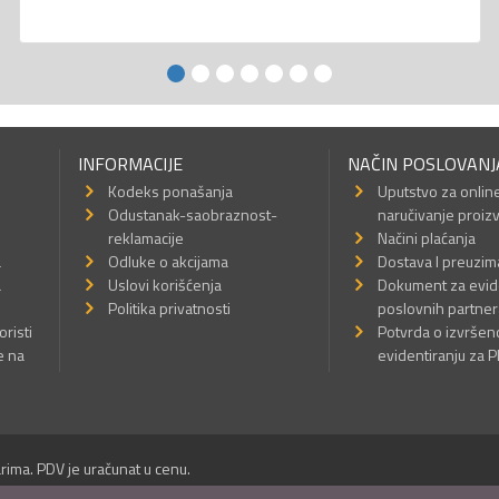
INFORMACIJE
NAČIN POSLOVANJ
Kodeks ponašanja
Uputstvo za onlin
Odustanak-saobraznost-
naručivanje proiz
reklamacije
Načini plaćanja
a
Odluke o akcijama
Dostava I preuzim
a
Uslovi korišćenja
Dokument za evid
Politika privatnosti
poslovnih partner
oristi
Potvrda o izvrše
e na
evidentiranju za 
rima. PDV je uračunat u cenu.
Sva prava su zadržana.