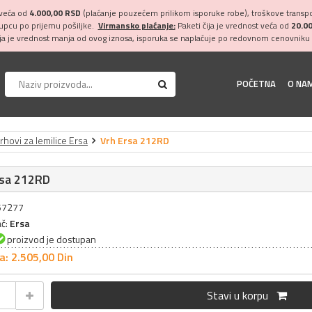
 veća od
4.000,00 RSD
(plaćanje pouzećem prilikom isporuke robe), troškove transpor
kupcu po prijemu pošiljke.
Virmansko plaćanje:
Paketi čija je vrednost veća od
20.0
ija je vrednost manja od ovog iznosa, isporuka se naplaćuje po redovnom cenovniku 
POČETNA
O NA
rhovi za lemilice Ersa
Vrh Ersa 212RD
rsa 212RD
057277
ač:
Ersa
proizvod je dostupan
a: 2.505,
00
Din
Stavi u korpu