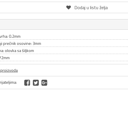
Dodaj u listu želja
 vrha: 0.2mm
nji prečnik osovine: 3mm
ha: olovka sa šiljkom
 72mm
a proizvoda
ijateljima: