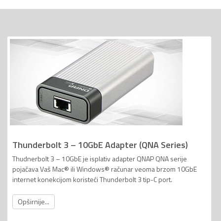
Thunderbolt 3 – 10GbE Adapter (QNA Series)
Thudnerbolt 3 – 10GbE je isplativ adapter QNAP QNA serije
pojačava Vaš Mac® ili Windows® računar veoma brzom 10GbE
internet konekcijom koristeći Thunderbolt 3 tip-C port.
Opširnije...