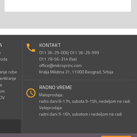
A
KONTAKT
e
011 36-29-000; 011 36-29-999
voda
011 78-56-314 (fax)
office@mikroprinc.com
anje robe
Kralja Milutina 31, 11000 Beograd, Srbija
entiranje
a
RADNO VREME
nom
Maloprodaja:
PDV
radni dani 8-17h, subota 9-15h, nedeljom ne radi
Veleprodaja:
radni dani 9-16h, subotom i nedeljom ne radi