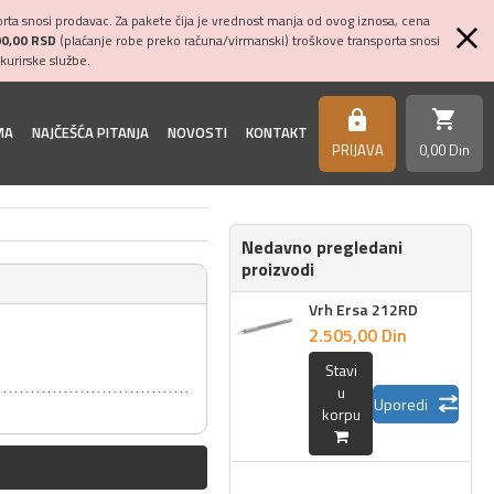
ta snosi prodavac. Za pakete čija je vrednost manja od ovog iznosa, cena
00,00 RSD
(plaćanje robe preko računa/virmanski) troškove transporta snosi
kurirske službe.
shopping_cart
https
MA
NAJČEŠĆA PITANJA
NOVOSTI
KONTAKT
PRIJAVA
0,
00
Din
Nedavno pregledani
proizvodi
Vrh Ersa 212RD
2.505,
00
Din
Stavi
u
Uporedi
korpu