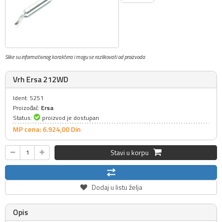
Slike su informativnog karaktera i mogu se razlikovati od proizvoda
Vrh Ersa 212WD
Ident: 5251
Proizođač:
Ersa
Status:
proizvod je dostupan
MP cena: 6.924,
00
Din
Stavi u korpu
Dodaj u listu želja
Opis