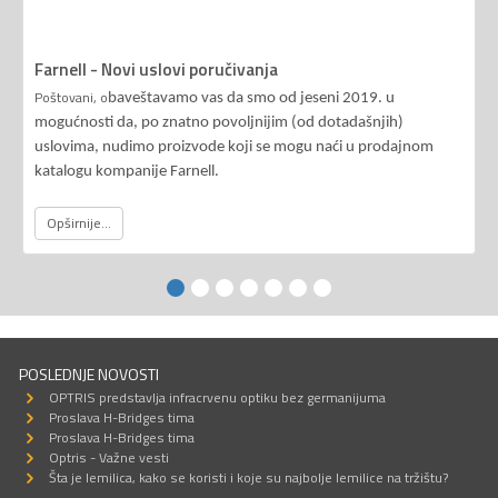
Farnell - Novi uslovi poručivanja
Poštovani, o
baveštavamo vas da smo od jeseni 2019. u
mogućnosti da, po znatno povoljnijim (od dotadašnjih)
uslovima, nudimo proizvode koji se mogu naći u prodajnom
katalogu kompanije Farnell.
Opširnije...
POSLEDNJE NOVOSTI
OPTRIS predstavlja infracrvenu optiku bez germanijuma
Proslava H-Bridges tima
Proslava H-Bridges tima
Optris - Važne vesti
Šta je lemilica, kako se koristi i koje su najbolje lemilice na tržištu?