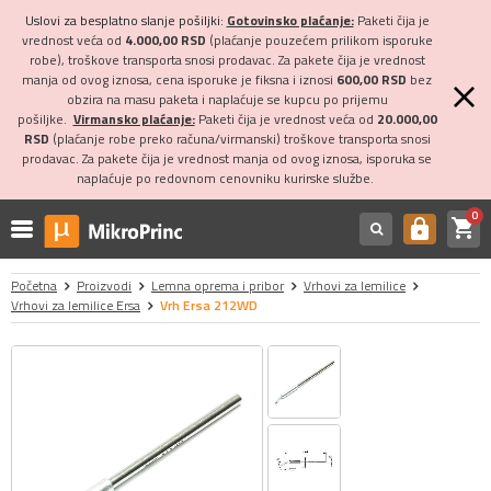
Uslovi za besplatno slanje pošiljki:
Gotovinsko plaćanje:
Paketi čija je
vrednost veća od
4.000,00 RSD
(plaćanje pouzećem prilikom isporuke
robe), troškove transporta snosi prodavac. Za pakete čija je vrednost
manja od ovog iznosa, cena isporuke je fiksna i iznosi
600,00 RSD
bez
obzira na masu paketa i naplaćuje se kupcu po prijemu
pošiljke.
Virmansko plaćanje:
Paketi čija je vrednost veća od
20.000,00
RSD
(plaćanje robe preko računa/virmanski) troškove transporta snosi
prodavac. Za pakete čija je vrednost manja od ovog iznosa, isporuka se
naplaćuje po redovnom cenovniku kurirske službe.
0
shopping_cart
https
Početna
Proizvodi
Lemna oprema i pribor
Vrhovi za lemilice
Vrhovi za lemilice Ersa
Vrh Ersa 212WD