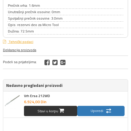
Prečnik vrha: 1.6mm
Unutrašnji prečnik osovine: 0mm
Spoljašnji prečnik osovine: 3.0mm
Opis: rezervni deo za Micro Tool
Dužina: 72.5mm
Tehnički podaci
Deklaracija proizvoda
Podeli sa prijateljima:
Nedavno pregledani proizvodi
Vrh Ersa 212WD
6.924,
00
Din
Uporedi
Stavi u korpu