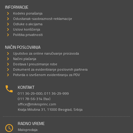
INFORMACIJE
Kodeks ponašanja
Odustanak-saobraznost-reklamacije
Odluke o akcijama
Uslovi korišćenja
Politika privatnosti
NAČIN POSLOVANJA
Uputstvo za online naručivanje proizvoda
Načini plaćanja
Dostava I preuzimanje robe
Dokument za evidentiranje poslovnih partnera
Potvrda o izvršenom evidentiranju za PDV
KONTAKT
011 36-29-000; 011 36-29-999
011 78-56-314 (fax)
office@mikroprinc.com
Kralja Milutina 31, 11000 Beograd, Srbija
RADNO VREME
Maloprodaja: