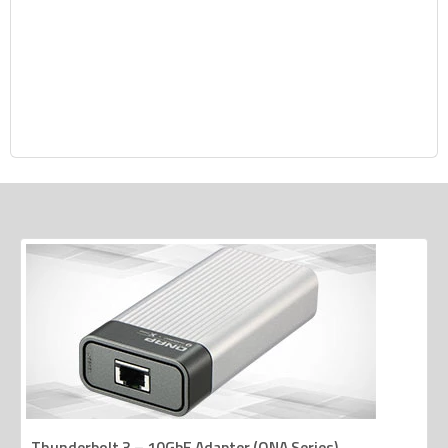
Thunderbolt 3 – 10GbE Adapter (QNA Series)