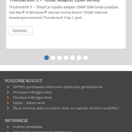
Thudnerbolt 3 – 10GbE je isplativ adapter QNAP QNA serije pojačava
Vaš Mac® ili Windows® računar veoma brzom 10GbE internet
konekcijom koristeći Thunderbolt 3 tip-C port.
Opširnije...
POSLEDNJE NOVOSTI
OPTRIS predstavlja infracrvenu optiku bez germanijuma
Proslava H-Bridges tima
Proslava H-Bridges tima
Optris - Važne vesti
Šta je lemilica, kako se koristi i koje su najbolje lemilice na tržištu?
INFORMACIJE
Kodeks ponašanja
Odustanak-saobraznost-reklamacije