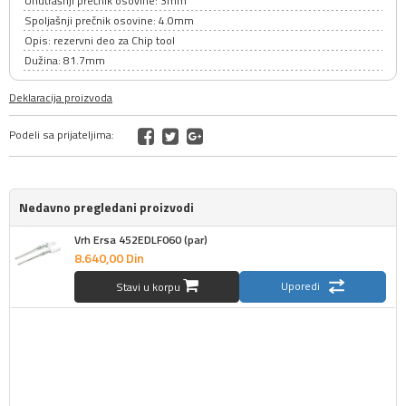
Unutrašnji prečnik osovine: 3mm
Spoljašnji prečnik osovine: 4.0mm
Opis: rezervni deo za Chip tool
Dužina: 81.7mm
Deklaracija proizvoda
Podeli sa prijateljima:
Nedavno pregledani proizvodi
Vrh Ersa 452EDLF060 (par)
8.640,
00
Din
Uporedi
Stavi u korpu