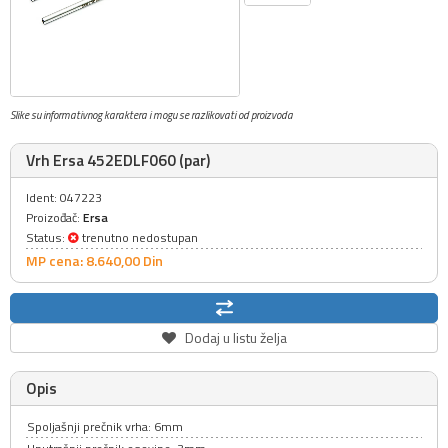
Slike su informativnog karaktera i mogu se razlikovati od proizvoda
Vrh Ersa 452EDLF060 (par)
Ident: 047223
Proizođač:
Ersa
Status:
trenutno nedostupan
MP cena: 8.640,
00
Din
Dodaj u listu želja
Opis
Spoljašnji prečnik vrha: 6mm