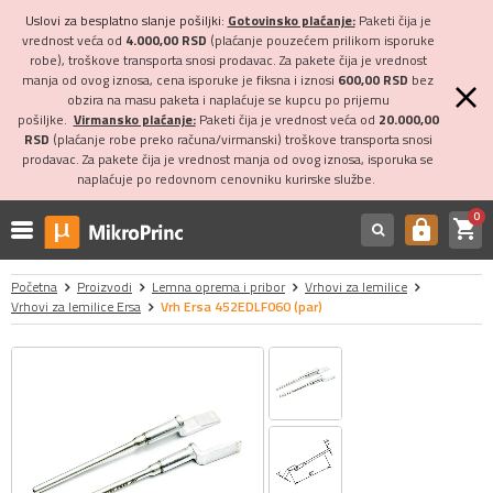
Uslovi za besplatno slanje pošiljki:
Gotovinsko plaćanje:
Paketi čija je
vrednost veća od
4.000,00 RSD
(plaćanje pouzećem prilikom isporuke
robe), troškove transporta snosi prodavac. Za pakete čija je vrednost
manja od ovog iznosa, cena isporuke je fiksna i iznosi
600,00 RSD
bez
obzira na masu paketa i naplaćuje se kupcu po prijemu
pošiljke.
Virmansko plaćanje:
Paketi čija je vrednost veća od
20.000,00
RSD
(plaćanje robe preko računa/virmanski) troškove transporta snosi
prodavac. Za pakete čija je vrednost manja od ovog iznosa, isporuka se
naplaćuje po redovnom cenovniku kurirske službe.
0
shopping_cart
https
Početna
Proizvodi
Lemna oprema i pribor
Vrhovi za lemilice
Vrhovi za lemilice Ersa
Vrh Ersa 452EDLF060 (par)