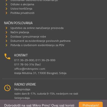
Odluke o akcijama
Uslovi korišćenja
Politika privatnosti
NAČIN POSLOVANJA
Uputstvo za online naručivanje proizvoda
Načini plaćanja
Dostava I preuzimanje robe
Dokument za evidentiranje poslovnih partnera
Potvrda o izvršenom evidentiranju za PDV
KONTAKT
011 36-29-000; 011 36-29-999
011 78-56-314 (fax)
office@mikroprinc.com
Kralja Milutina 31, 11000 Beograd, Srbija
RADNO VREME
Maloprodaja:
radni dani 8-17h, subota 9-15h, nedeljom ne radi
Veleprodaja:
radni dani 9-16h, subotom i nedeljom ne radi
Dobrodošli na sajt Mikro Princ! Ovaj sajt koristi
Prihvatam!