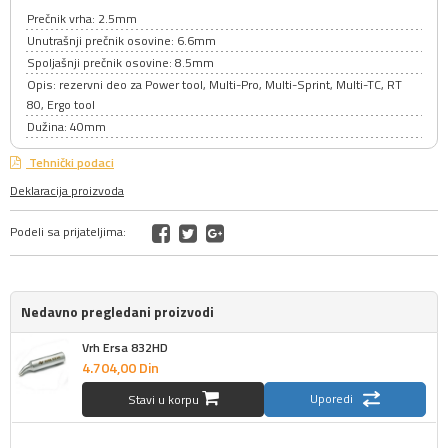
Prečnik vrha: 2.5mm
Unutrašnji prečnik osovine: 6.6mm
Spoljašnji prečnik osovine: 8.5mm
Opis: rezervni deo za Power tool, Multi-Pro, Multi-Sprint, Multi-TC, RT
80, Ergo tool
Dužina: 40mm
Tehnički podaci
Deklaracija proizvoda
Podeli sa prijateljima:
Nedavno pregledani proizvodi
Vrh Ersa 832HD
4.704,
00
Din
Uporedi
Stavi u korpu