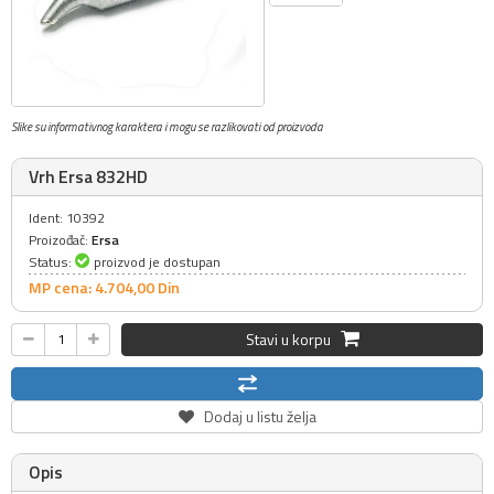
Slike su informativnog karaktera i mogu se razlikovati od proizvoda
Vrh Ersa 832HD
Ident: 10392
Proizođač:
Ersa
Status:
proizvod je dostupan
MP cena: 4.704,
00
Din
Stavi u korpu
Dodaj u listu želja
Opis