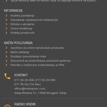
Šta je lemilica, kako se koristi i koje su najbolje lemilice na tržištu?
INFORMACIJE
Kodeks ponašanja
Odustanak-saobraznost-reklamacije
Odluke o akcijama
Uslovi korišćenja
Politika privatnosti
NAČIN POSLOVANJA
Uputstvo za online naručivanje proizvoda
Načini plaćanja
Dostava I preuzimanje robe
Dokument za evidentiranje poslovnih partnera
Potvrda o izvršenom evidentiranju za PDV
KONTAKT
011 36-29-000; 011 36-29-999
011 78-56-314 (fax)
office@mikroprinc.com
Kralja Milutina 31, 11000 Beograd, Srbija
RADNO VREME