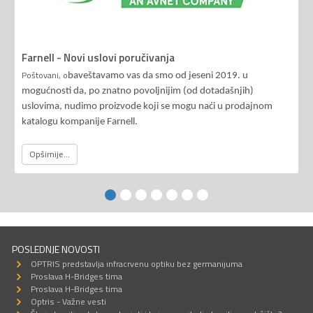
Farnell - Novi uslovi poručivanja
Poštovani, o
baveštavamo vas da smo od jeseni 2019. u
mogućnosti da, po znatno povoljnijim (od dotadašnjih)
uslovima, nudimo proizvode koji se mogu naći u prodajnom
katalogu kompanije Farnell.
Opširnije...
POSLEDNJE NOVOSTI
OPTRIS predstavlja infracrvenu optiku bez germanijuma
Proslava H-Bridges tima
Proslava H-Bridges tima
Optris - Važne vesti