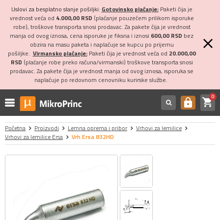
Uslovi za besplatno slanje pošiljki:
Gotovinsko plaćanje:
Paketi čija je
vrednost veća od
4.000,00 RSD
(plaćanje pouzećem prilikom isporuke
robe), troškove transporta snosi prodavac. Za pakete čija je vrednost
manja od ovog iznosa, cena isporuke je fiksna i iznosi
600,00 RSD
bez
obzira na masu paketa i naplaćuje se kupcu po prijemu
pošiljke.
Virmansko plaćanje:
Paketi čija je vrednost veća od
20.000,00
RSD
(plaćanje robe preko računa/virmanski) troškove transporta snosi
prodavac. Za pakete čija je vrednost manja od ovog iznosa, isporuka se
naplaćuje po redovnom cenovniku kurirske službe.
0
shopping_cart
https
Početna
Proizvodi
Lemna oprema i pribor
Vrhovi za lemilice
Vrhovi za lemilice Ersa
Vrh Ersa 832HD