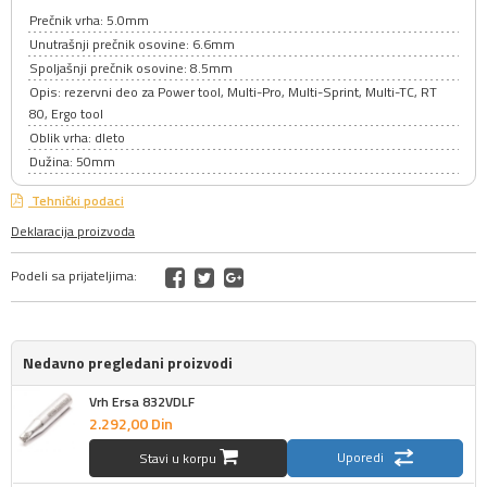
Prečnik vrha: 5.0mm
Unutrašnji prečnik osovine: 6.6mm
Spoljašnji prečnik osovine: 8.5mm
Opis: rezervni deo za Power tool, Multi-Pro, Multi-Sprint, Multi-TC, RT
80, Ergo tool
Oblik vrha: dleto
Dužina: 50mm
Tehnički podaci
Deklaracija proizvoda
Podeli sa prijateljima:
Nedavno pregledani proizvodi
Vrh Ersa 832VDLF
2.292,
00
Din
Uporedi
Stavi u korpu