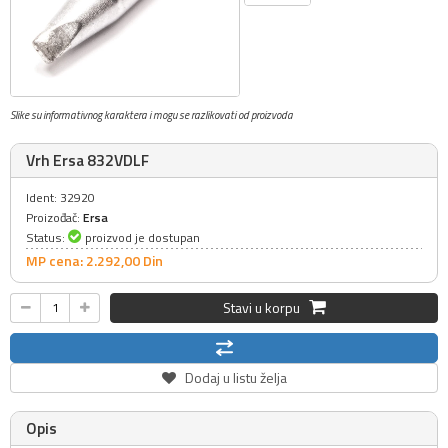
Slike su informativnog karaktera i mogu se razlikovati od proizvoda
Vrh Ersa 832VDLF
Ident: 32920
Proizođač:
Ersa
Status:
proizvod je dostupan
MP cena: 2.292,
00
Din
Stavi u korpu
Dodaj u listu želja
Opis