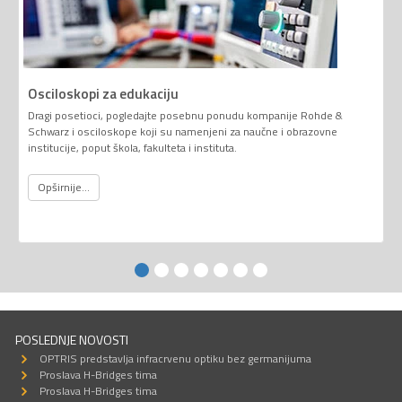
Osciloskopi za edukaciju
Dragi posetioci, pogledajte posebnu ponudu kompanije Rohde &
Schwarz i osciloskope koji su namenjeni za naučne i obrazovne
institucije, poput škola, fakulteta i instituta.
Opširnije...
POSLEDNJE NOVOSTI
OPTRIS predstavlja infracrvenu optiku bez germanijuma
Proslava H-Bridges tima
Proslava H-Bridges tima