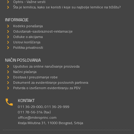
Optris - Važne vesti
Šta je lemilica, kako se koristi i koje su najbolje lemilice na tržištu?
INFORMACIJE
Kodeks ponašanja
Odustanak-saobraznost-reklamacije
Odluke o akcijama
Uslovi korišćenja
Politika privatnosti
NAČIN POSLOVANJA
Uputstvo za online naručivanje proizvoda
Načini plaćanja
Dostava I preuzimanje robe
Dokument za evidentiranje poslovnih partnera
Potvrda o izvršenom evidentiranju za PDV
KONTAKT
011 36-29-000; 011 36-29-999
011 78-56-314 (fax)
office@mikroprinc.com
Kralja Milutina 31, 11000 Beograd, Srbija