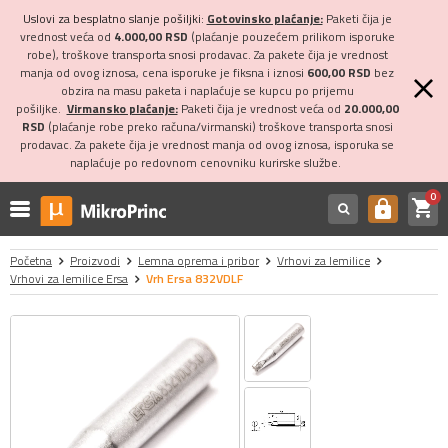
Uslovi za besplatno slanje pošiljki:
Gotovinsko plaćanje:
Paketi čija je
vrednost veća od
4.000,00 RSD
(plaćanje pouzećem prilikom isporuke
robe), troškove transporta snosi prodavac. Za pakete čija je vrednost
manja od ovog iznosa, cena isporuke je fiksna i iznosi
600,00 RSD
bez
obzira na masu paketa i naplaćuje se kupcu po prijemu
pošiljke.
Virmansko plaćanje:
Paketi čija je vrednost veća od
20.000,00
RSD
(plaćanje robe preko računa/virmanski) troškove transporta snosi
prodavac. Za pakete čija je vrednost manja od ovog iznosa, isporuka se
naplaćuje po redovnom cenovniku kurirske službe.
0
shopping_cart
https
Početna
Proizvodi
Lemna oprema i pribor
Vrhovi za lemilice
Vrhovi za lemilice Ersa
Vrh Ersa 832VDLF