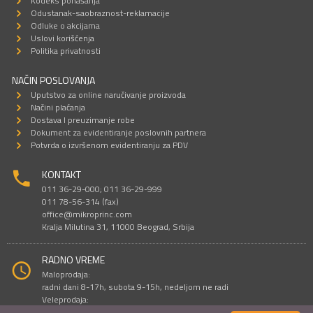
Kodeks ponašanja
Odustanak-saobraznost-reklamacije
Odluke o akcijama
Uslovi korišćenja
Politika privatnosti
NAČIN POSLOVANJA
Uputstvo za online naručivanje proizvoda
Načini plaćanja
Dostava I preuzimanje robe
Dokument za evidentiranje poslovnih partnera
Potvrda o izvršenom evidentiranju za PDV
KONTAKT
011 36-29-000; 011 36-29-999
011 78-56-314 (fax)
office@mikroprinc.com
Kralja Milutina 31, 11000 Beograd, Srbija
RADNO VREME
Maloprodaja:
radni dani 8-17h, subota 9-15h, nedeljom ne radi
Veleprodaja:
radni dani 9-16h, subotom i nedeljom ne radi