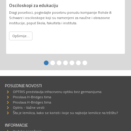
Osciloskopi za edukaciju
Dragi posetioci, pogledajte posebnu ponudu kompanije Rohde &
Schwarz i osciloskope koji su namenjeni za naučne i obrazovne
institucije, poput škola, fakulteta i instituta.
Opširnije...
POSLEDNJE NOVOSTI
OPTRIS predstavlja infracrvenu optiku bez germanijuma
Proslava H-Bridges tima
Proslava H-Bridges tima
Optris - Važne vesti
Šta je lemilica, kako se koristi i koje su najbolje lemilice na tržištu?
INFORMACIJE