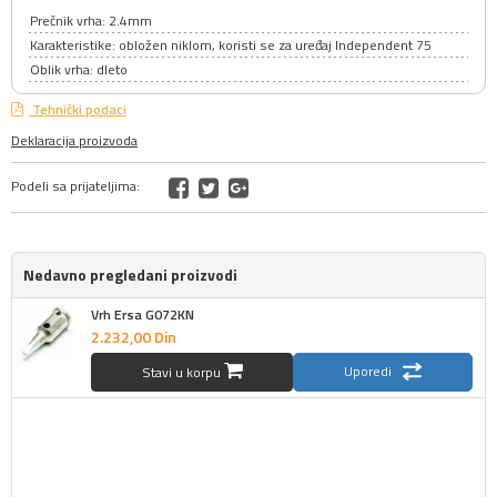
Prečnik vrha: 2.4mm
Karakteristike: obložen niklom, koristi se za uređaj Independent 75
Oblik vrha: dleto
Tehnički podaci
Deklaracija proizvoda
Podeli sa prijateljima:
Nedavno pregledani proizvodi
Vrh Ersa G072KN
2.232,
00
Din
Uporedi
Stavi u korpu