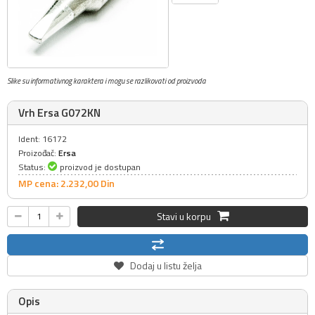
Slike su informativnog karaktera i mogu se razlikovati od proizvoda
Vrh Ersa G072KN
Ident: 16172
Proizođač:
Ersa
Status:
proizvod je dostupan
MP cena: 2.232,
00
Din
Stavi u korpu
Dodaj u listu želja
Opis