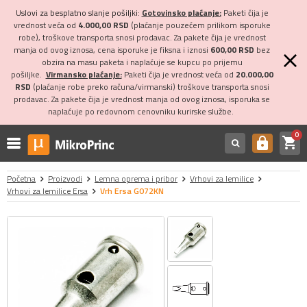
Uslovi za besplatno slanje pošiljki:
Gotovinsko plaćanje:
Paketi čija je
vrednost veća od
4.000,00 RSD
(plaćanje pouzećem prilikom isporuke
robe), troškove transporta snosi prodavac. Za pakete čija je vrednost
manja od ovog iznosa, cena isporuke je fiksna i iznosi
600,00 RSD
bez
obzira na masu paketa i naplaćuje se kupcu po prijemu
pošiljke.
Virmansko plaćanje:
Paketi čija je vrednost veća od
20.000,00
RSD
(plaćanje robe preko računa/virmanski) troškove transporta snosi
prodavac. Za pakete čija je vrednost manja od ovog iznosa, isporuka se
naplaćuje po redovnom cenovniku kurirske službe.
0
shopping_cart
https
Početna
Proizvodi
Lemna oprema i pribor
Vrhovi za lemilice
Vrhovi za lemilice Ersa
Vrh Ersa G072KN