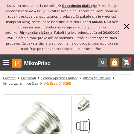
Uslovi za besplatno slanje pošiljki:
Gotovinsko plaćanje:
Paketi čija je
vrednost veća od
4.000,00 RSD
(plaćanje pouzećem prilikom isporuke
robe), troškove transporta snosi prodavac. Za pakete čija je vrednost
manja od ovog iznosa, cena isporuke je fiksna i iznosi
600,00 RSD
bez
obzira na masu paketa i naplaćuje se kupcu po prijemu
pošiljke.
Virmansko plaćanje:
Paketi čija je vrednost veća od
20.000,00
RSD
(plaćanje robe preko računa/virmanski) troškove transporta snosi
prodavac. Za pakete čija je vrednost manja od ovog iznosa, isporuka se
naplaćuje po redovnom cenovniku kurirske službe.
0
shopping_cart
https
Početna
Proizvodi
Lemna oprema i pribor
Vrhovi za lemilice
Vrhovi za lemilice Ersa
Vrh Ersa G132BE