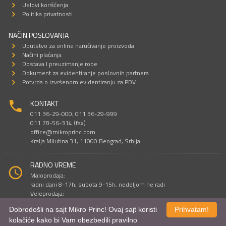
Uslovi korišćenja
Politika privatnosti
NAČIN POSLOVANJA
Uputstvo za online naručivanje proizvoda
Načini plaćanja
Dostava I preuzimanje robe
Dokument za evidentiranje poslovnih partnera
Potvrda o izvršenom evidentiranju za PDV
KONTAKT
011 36-29-000; 011 36-29-999
011 78-56-314 (fax)
office@mikroprinc.com
Kralja Milutina 31, 11000 Beograd, Srbija
RADNO VREME
Maloprodaja:
radni dani 8-17h, subota 9-15h, nedeljom ne radi
Veleprodaja:
radni dani 9-16h, subotom i nedeljom ne radi
Dobrodošli na sajt Mikro Princ! Ovaj sajt koristi
Prihvatam!
kolačiće kako bi Vam obezbedili pravilno