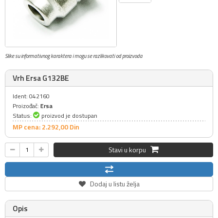
Slike su informativnog karaktera i mogu se razlikovati od proizvoda
Vrh Ersa G132BE
Ident: 042160
Proizođač:
Ersa
Status:
proizvod je dostupan
MP cena: 2.292,
00
Din
Stavi u korpu
Dodaj u listu želja
Opis