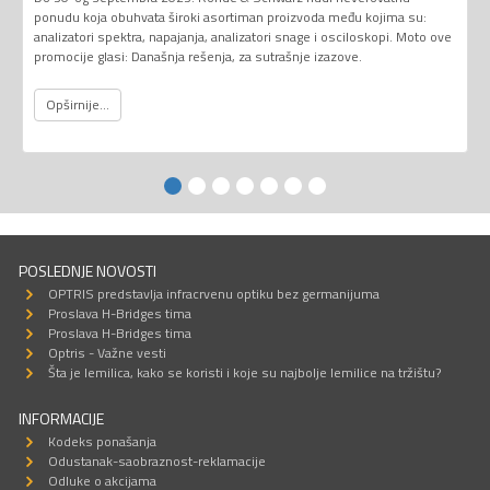
ponudu koja obuhvata široki asortiman proizvoda među kojima su:
analizatori spektra, napajanja, analizatori snage i osciloskopi. Moto ove
promocije glasi: Današnja rešenja, za sutrašnje izazove.
Opširnije...
POSLEDNJE NOVOSTI
OPTRIS predstavlja infracrvenu optiku bez germanijuma
Proslava H-Bridges tima
Proslava H-Bridges tima
Optris - Važne vesti
Šta je lemilica, kako se koristi i koje su najbolje lemilice na tržištu?
INFORMACIJE
Kodeks ponašanja
Odustanak-saobraznost-reklamacije
Odluke o akcijama