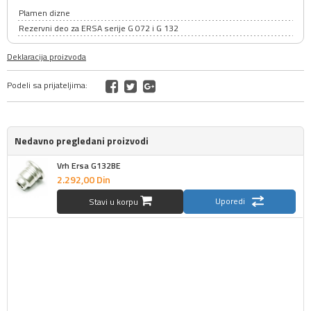
Plamen dizne
Rezervni deo za ERSA serije G 072 i G 132
Deklaracija proizvoda
Podeli sa prijateljima:
Nedavno pregledani proizvodi
Vrh Ersa G132BE
2.292,
00
Din
Uporedi
Stavi u korpu