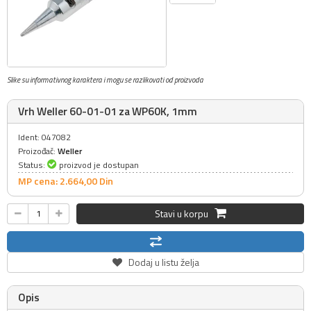
Slike su informativnog karaktera i mogu se razlikovati od proizvoda
Vrh Weller 60-01-01 za WP60K, 1mm
Ident: 047082
Proizođač:
Weller
Status:
proizvod je dostupan
MP cena: 2.664,
00
Din
Stavi u korpu
Dodaj u listu želja
Opis