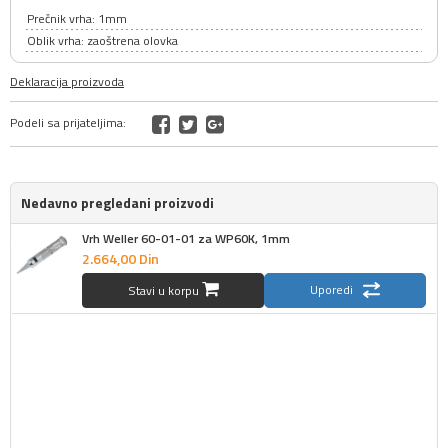
Prečnik vrha: 1mm
Oblik vrha: zaoštrena olovka
Deklaracija proizvoda
Podeli sa prijateljima:
Nedavno pregledani proizvodi
Vrh Weller 60-01-01 za WP60K, 1mm
2.664,
00
Din
Uporedi
Stavi u korpu