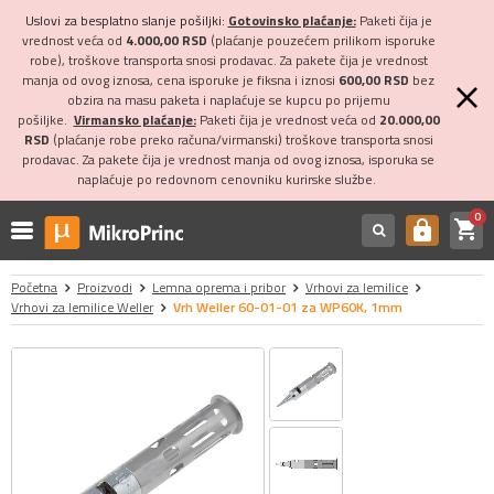
Uslovi za besplatno slanje pošiljki:
Gotovinsko plaćanje:
Paketi čija je
vrednost veća od
4.000,00 RSD
(plaćanje pouzećem prilikom isporuke
robe), troškove transporta snosi prodavac. Za pakete čija je vrednost
manja od ovog iznosa, cena isporuke je fiksna i iznosi
600,00 RSD
bez
obzira na masu paketa i naplaćuje se kupcu po prijemu
pošiljke.
Virmansko plaćanje:
Paketi čija je vrednost veća od
20.000,00
RSD
(plaćanje robe preko računa/virmanski) troškove transporta snosi
prodavac. Za pakete čija je vrednost manja od ovog iznosa, isporuka se
naplaćuje po redovnom cenovniku kurirske službe.
0
shopping_cart
https
Početna
Proizvodi
Lemna oprema i pribor
Vrhovi za lemilice
Vrhovi za lemilice Weller
Vrh Weller 60-01-01 za WP60K, 1mm