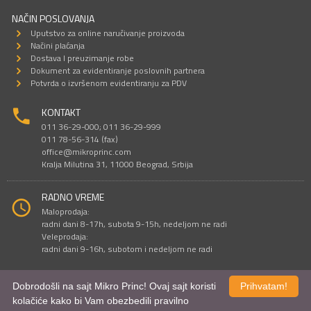
NAČIN POSLOVANJA
Uputstvo za online naručivanje proizvoda
Načini plaćanja
Dostava I preuzimanje robe
Dokument za evidentiranje poslovnih partnera
Potvrda o izvršenom evidentiranju za PDV
KONTAKT
011 36-29-000; 011 36-29-999
011 78-56-314 (fax)
office@mikroprinc.com
Kralja Milutina 31, 11000 Beograd, Srbija
RADNO VREME
Maloprodaja:
radni dani 8-17h, subota 9-15h, nedeljom ne radi
Veleprodaja:
radni dani 9-16h, subotom i nedeljom ne radi
Dobrodošli na sajt Mikro Princ! Ovaj sajt koristi
Prihvatam!
Sve cene su iskazane u dinarima. PDV je uračunat u cenu.
kolačiće kako bi Vam obezbedili pravilno
© Mikro Princ 1999 - 2026. Sva prava su zadržana.