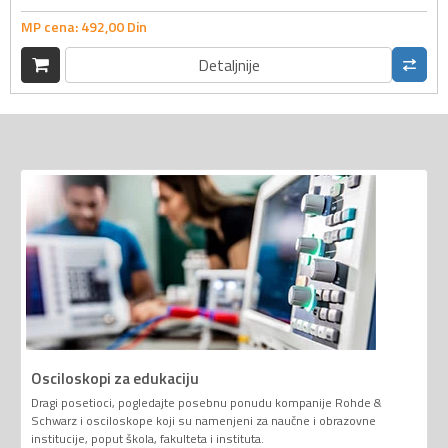
MP cena:
492,
00
Din
Detaljnije
Osciloskopi za edukaciju
Dragi posetioci, pogledajte posebnu ponudu kompanije Rohde &
Schwarz i osciloskope koji su namenjeni za naučne i obrazovne
institucije, poput škola, fakulteta i instituta.