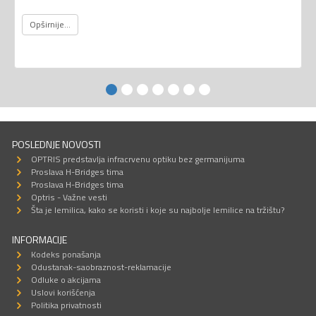
Opširnije...
POSLEDNJE NOVOSTI
OPTRIS predstavlja infracrvenu optiku bez germanijuma
Proslava H-Bridges tima
Proslava H-Bridges tima
Optris - Važne vesti
Šta je lemilica, kako se koristi i koje su najbolje lemilice na tržištu?
INFORMACIJE
Kodeks ponašanja
Odustanak-saobraznost-reklamacije
Odluke o akcijama
Uslovi korišćenja
Politika privatnosti