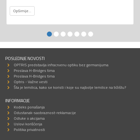
Opširnije...
POSLEDNJE NOVOSTI
OPTRIS predstavlja infracrvenu optiku bez germanijuma
Proslava H-Bridges tima
Proslava H-Bridges tima
Optris - Važne vesti
Šta je lemilica, kako se koristi i koje su najbolje lemilice na tržištu?
INFORMACIJE
Kodeks ponašanja
Odustanak-saobraznost-reklamacije
Odluke o akcijama
Uslovi korišćenja
Politika privatnosti