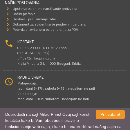
NAČIN POSLOVANJA
Uputstvo za online naručivanje proizvoda
Načini plaćanja
Dostava I preuzimanje robe
Dokument za evidentiranje poslovnih partnera
Potvrda o izvršenom evidentiranju za PDV
KONTAKT
011 36-29-000; 011 36-29-999
011 78-56-314 (fax)
office@mikroprinc.com
Kralja Milutina 31, 11000 Beograd, Srbija
RADNO VREME
Maloprodaja:
radni dani 8-17h, subota 9-15h, nedeljom ne radi
Veleprodaja:
radni dani 9-16h, subotom i nedeljom ne radi
Dobrodošli na sajt Mikro Princ! Ovaj sajt koristi
Prihvatam!
Sve cene su iskazane u dinarima. PDV je uračunat u cenu.
kolačiće kako bi Vam obezbedili pravilno
© Mikro Princ 1999 - 2026. Sva prava su zadržana.
funkcionisanje web sajta, i kako bi unapredili rad našeg sajta sa
Kreirao
*nbgcreator
|
Izdrada Internet prodavnice
,
Izrada sajta
i
mobilnih