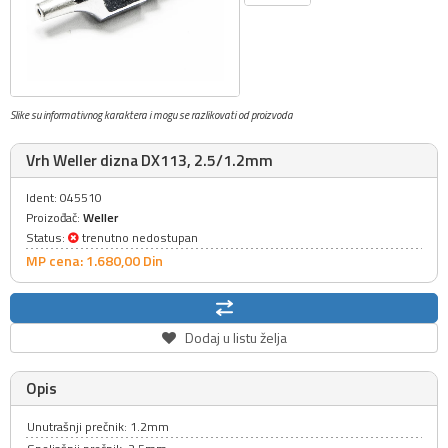
Slike su informativnog karaktera i mogu se razlikovati od proizvoda
Vrh Weller dizna DX113, 2.5/1.2mm
Ident: 045510
Proizođač:
Weller
Status:
trenutno nedostupan
MP cena: 1.680,
00
Din
Dodaj u listu želja
Opis
Unutrašnji prečnik: 1.2mm