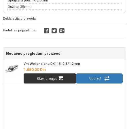
Spoljašnji prečnik: 2.5mm
Dužina: 25mm
Deklaracija proizvoda
Podeli sa prijateljima:
Nedavno pregledani proizvodi
Vrh Weller dizna DX113, 2.5/1.2mm
1.680,
00
Din
Uporedi
Stavi u korpu