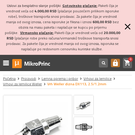
Uslovi za besplatno slanje pošiljki:
Gotovinsko plaćanje:
Paketi čija je
vrednost veća od
4.000,00 RSD
(plaćanje pouzećem prilikom isporuke
robe), troškove transporta snosi prodavac. Za pakete čija je vrednost
manja od ovog iznosa, cena isporuke je fiksna i iznosi
600,00 RSD
bez
obzira na masu paketa i naplaćuje se kupcu po prijemu
pošiljke.
Virmansko plaćanje:
Paketi čija je vrednost veća od
20.000,00
RSD
(plaćanje robe preko računa/virmanski) troškove transporta snosi
prodavac. Za pakete čija je vrednost manja od ovog iznosa, isporuka se
naplaćuje po redovnom cenovniku kurirske službe.
0
shopping_cart
https
Početna
Proizvodi
Lemna oprema i pribor
Vrhovi za lemilice
Vrhovi za lemilice Weller
Vrh Weller dizna DX113, 2.5/1.2mm