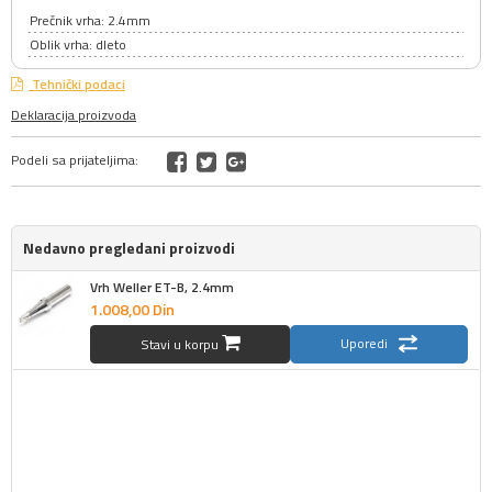
Prečnik vrha: 2.4mm
Oblik vrha: dleto
Tehnički podaci
Deklaracija proizvoda
Podeli sa prijateljima:
Nedavno pregledani proizvodi
Vrh Weller ET-B, 2.4mm
1.008,
00
Din
Uporedi
Stavi u korpu