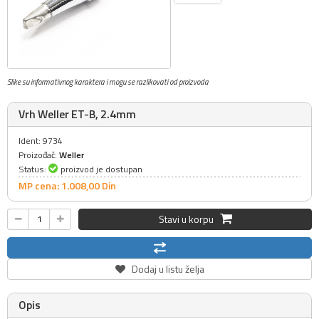
Slike su informativnog karaktera i mogu se razlikovati od proizvoda
Vrh Weller ET-B, 2.4mm
Ident: 9734
Proizođač:
Weller
Status:
proizvod je dostupan
MP cena: 1.008,
00
Din
Stavi u korpu
Dodaj u listu želja
Opis