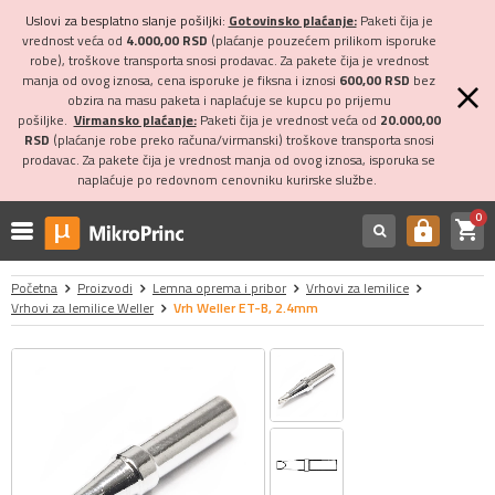
Uslovi za besplatno slanje pošiljki:
Gotovinsko plaćanje:
Paketi čija je
vrednost veća od
4.000,00 RSD
(plaćanje pouzećem prilikom isporuke
robe), troškove transporta snosi prodavac. Za pakete čija je vrednost
manja od ovog iznosa, cena isporuke je fiksna i iznosi
600,00 RSD
bez
obzira na masu paketa i naplaćuje se kupcu po prijemu
pošiljke.
Virmansko plaćanje:
Paketi čija je vrednost veća od
20.000,00
RSD
(plaćanje robe preko računa/virmanski) troškove transporta snosi
prodavac. Za pakete čija je vrednost manja od ovog iznosa, isporuka se
naplaćuje po redovnom cenovniku kurirske službe.
0
shopping_cart
https
Početna
Proizvodi
Lemna oprema i pribor
Vrhovi za lemilice
Vrhovi za lemilice Weller
Vrh Weller ET-B, 2.4mm