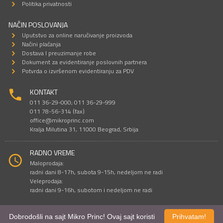
Politika privatnosti
NAČIN POSLOVANJA
Uputstvo za online naručivanje proizvoda
Načini plaćanja
Dostava I preuzimanje robe
Dokument za evidentiranje poslovnih partnera
Potvrda o izvršenom evidentiranju za PDV
KONTAKT
011 36-29-000; 011 36-29-999
011 78-56-314 (fax)
office@mikroprinc.com
Kralja Milutina 31, 11000 Beograd, Srbija
RADNO VREME
Maloprodaja:
radni dani 8-17h, subota 9-15h, nedeljom ne radi
Veleprodaja:
radni dani 9-16h, subotom i nedeljom ne radi
Dobrodošli na sajt Mikro Princ! Ovaj sajt koristi
Prihvatam!
Sve cene su iskazane u dinarima. PDV je uračunat u cenu.