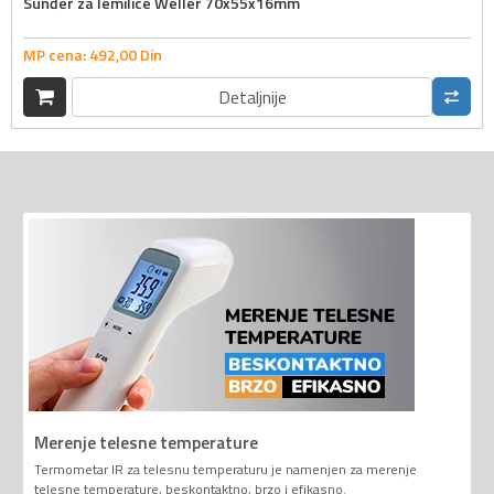
Sunđer za lemilice Weller 70x55x16mm
MP cena:
492,
00
Din
Detaljnije
Merenje telesne temperature
Termometar IR za telesnu temperaturu je namenjen za merenje
telesne temperature, beskontaktno, brzo i efikasno.