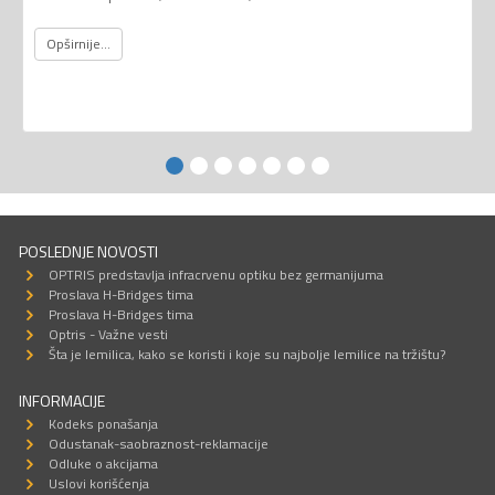
Opširnije...
POSLEDNJE NOVOSTI
OPTRIS predstavlja infracrvenu optiku bez germanijuma
Proslava H-Bridges tima
Proslava H-Bridges tima
Optris - Važne vesti
Šta je lemilica, kako se koristi i koje su najbolje lemilice na tržištu?
INFORMACIJE
Kodeks ponašanja
Odustanak-saobraznost-reklamacije
Odluke o akcijama
Uslovi korišćenja