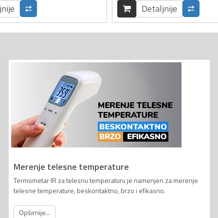
jnije
Detaljnije
Merenje telesne temperature
Termometar IR za telesnu temperaturu je namenjen za merenje
telesne temperature, beskontaktno, brzo i efikasno.
Opširnije...