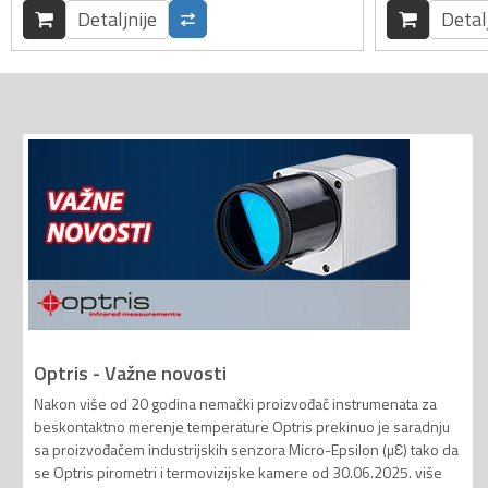
Detaljnije
Detal
Optris - Važne novosti
Nakon više od 20 godina nemački proizvođač instrumenata za
beskontaktno merenje temperature Optris prekinuo je saradnju
sa proizvođačem industrijskih senzora Micro-Epsilon (µƐ) tako da
se Optris pirometri i termovizijske kamere od 30.06.2025. više