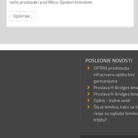
neće prodavati i pod Micro-Epsilon brendom.
Opširnije...
POSLEDNJE NOVOSTI
OPTRIS predstavlja
infracrvenu optiku bez
germanijuma
Proslava H-Bridges tim
Proslava H-Bridges tim
Optris - Važne vesti
Šta je lemilica, kako se k
i koje su najbolje lemilic
tržištu?