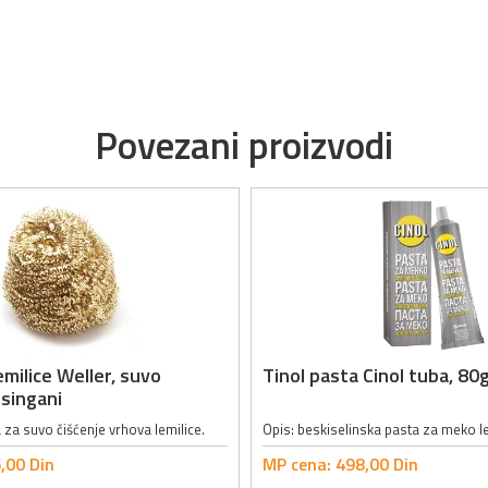
Povezani proizvodi
emilice Weller, suvo
Tinol pasta Cinol tuba, 80
esingani
za suvo čišćenje vrhova lemilice.
,
00
Din
MP cena:
498,
00
Din