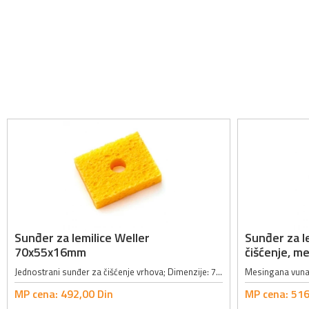
Sunđer za lemilice Weller
Sunđer za l
70x55x16mm
čišćenje, m
Jednostrani sunđer za čišćenje vrhova; Dimenzije: 70x55x16mm;
Mesingana vuna 
MP cena:
492,
00
Din
MP cena:
516