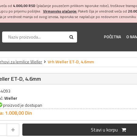
 veća od
4.000,00 RSD
(plaćanje pouzećem prilikom isporuke robe), troškove transpor
kupcu po prijemu pošiljke.
Virmansko plaćanje:
Paketi čija je vrednost veća od
20.0
ija je vrednost manja od ovog iznosa, isporuka se naplaćuje po redovnom cenovniku 
POČETNA
O NA
rhovi za lemilice Weller
Vrh Weller ET-D, 4.6mm
ller ET-D, 4.6mm
044093
ač:
Weller
proizvod je dostupan
a: 1.008,
00
Din
Stavi u korpu