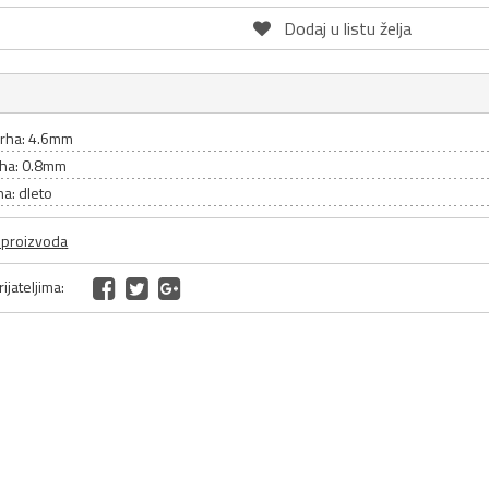
Dodaj u listu želja
vrha: 4.6mm
rha: 0.8mm
ha: dleto
a proizvoda
ijateljima: