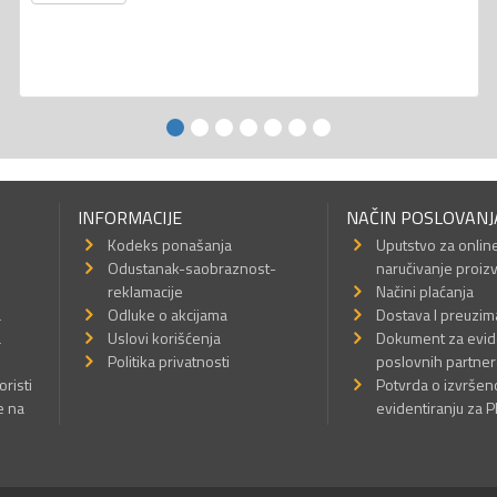
INFORMACIJE
NAČIN POSLOVANJ
Kodeks ponašanja
Uputstvo za onlin
Odustanak-saobraznost-
naručivanje proiz
reklamacije
Načini plaćanja
a
Odluke o akcijama
Dostava I preuzim
a
Uslovi korišćenja
Dokument za evid
Politika privatnosti
poslovnih partner
oristi
Potvrda o izvrše
e na
evidentiranju za 