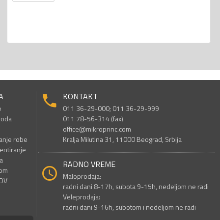
A
KONTAKT
e
011 36-29-000; 011 36-29-999
voda
011 78-56-314 (fax)
office@mikroprinc.com
anje robe
Kralja Milutina 31, 11000 Beograd, Srbija
entiranje
a
RADNO VREME
nom
Maloprodaja:
PDV
radni dani 8-17h, subota 9-15h, nedeljom ne radi
Veleprodaja:
radni dani 9-16h, subotom i nedeljom ne radi