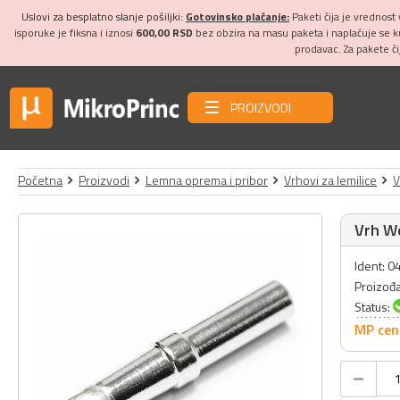
Uslovi za besplatno slanje pošiljki:
Gotovinsko plaćanje:
Paketi čija je vrednost
isporuke je fiksna i iznosi
600,00 RSD
bez obzira na masu paketa i naplaćuje se 
prodavac. Za pakete č
PROIZVODI
Početna
Proizvodi
Lemna oprema i pribor
Vrhovi za lemilice
V
Vrh We
Ident: 
Proizođ
Status:
MP cen