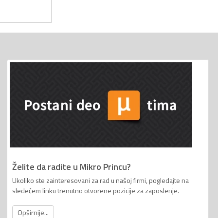
Želite da radite u Mikro Princu?
Ukoliko ste zainteresovani za rad u našoj firmi, pogledajte na
sledećem linku trenutno otvorene pozicije za zaposlenje.
Opširnije...