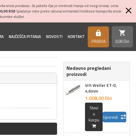
ta snosi prodavac. Za pakete čija je vrednost manja od ovog iznosa, cena
00,00 RSD
(plaćanje robe preko računa/virmanski) troškove transporta snosi
kurirske službe.
shopping_cart
https
MA
NAJČEŠĆA PITANJA
NOVOSTI
KONTAKT
PRIJAVA
0,
00
Din
Nedavno pregledani
proizvodi
Vrh Weller ET-D,
4.6mm
1.008,
00
Din
Stavi
u
Uporedi
korpu