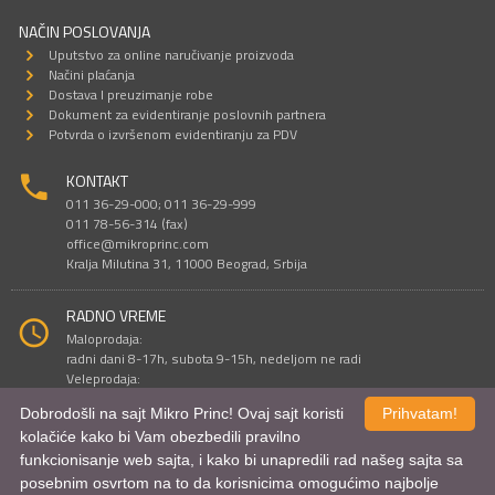
NAČIN POSLOVANJA
Uputstvo za online naručivanje proizvoda
Načini plaćanja
Dostava I preuzimanje robe
Dokument za evidentiranje poslovnih partnera
Potvrda o izvršenom evidentiranju za PDV
KONTAKT
011 36-29-000; 011 36-29-999
011 78-56-314 (fax)
office@mikroprinc.com
Kralja Milutina 31, 11000 Beograd, Srbija
RADNO VREME
Maloprodaja:
radni dani 8-17h, subota 9-15h, nedeljom ne radi
Veleprodaja:
radni dani 9-16h, subotom i nedeljom ne radi
Dobrodošli na sajt Mikro Princ! Ovaj sajt koristi
Prihvatam!
kolačiće kako bi Vam obezbedili pravilno
funkcionisanje web sajta, i kako bi unapredili rad našeg sajta sa
Sve cene su iskazane u dinarima. PDV je uračunat u cenu.
posebnim osvrtom na to da korisnicima omogućimo najbolje
© Mikro Princ 1999 - 2026. Sva prava su zadržana.