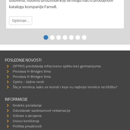
uslovima, nudimo proizvode koji se mogu naći u prodajnom
katalogu kompanije Farnell.
Opširnije...
POSLEDNJE NOVOSTI
OPTRIS predstavlja infracrvenu optiku bez germanijuma
Proslava H-Bridges tima
Proslava H-Bridges tima
Optris - Važne vesti
Šta je lemilica, kako se koristi i koje su najbolje lemilice na tržištu?
INFORMACIJE
Kodeks ponašanja
Odustanak-saobraznost-reklamacije
Odluke o akcijama
Uslovi korišćenja
Politika privatnosti