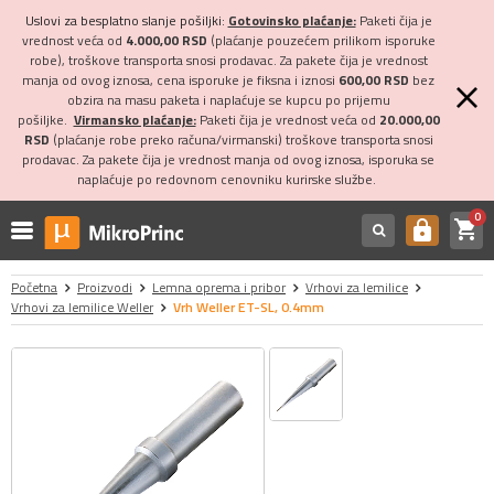
Uslovi za besplatno slanje pošiljki:
Gotovinsko plaćanje:
Paketi čija je
vrednost veća od
4.000,00 RSD
(plaćanje pouzećem prilikom isporuke
robe), troškove transporta snosi prodavac. Za pakete čija je vrednost
manja od ovog iznosa, cena isporuke je fiksna i iznosi
600,00 RSD
bez
obzira na masu paketa i naplaćuje se kupcu po prijemu
pošiljke.
Virmansko plaćanje:
Paketi čija je vrednost veća od
20.000,00
RSD
(plaćanje robe preko računa/virmanski) troškove transporta snosi
prodavac. Za pakete čija je vrednost manja od ovog iznosa, isporuka se
naplaćuje po redovnom cenovniku kurirske službe.
0
shopping_cart
https
Početna
Proizvodi
Lemna oprema i pribor
Vrhovi za lemilice
Vrhovi za lemilice Weller
Vrh Weller ET-SL, 0.4mm