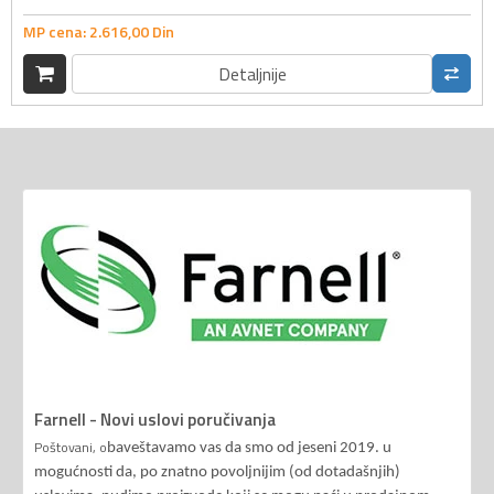
MP cena:
2.616,
00
Din
Detaljnije
Farnell - Novi uslovi poručivanja
Poštovani, o
baveštavamo vas da smo od jeseni 2019. u
mogućnosti da, po znatno povoljnijim (od dotadašnjih)