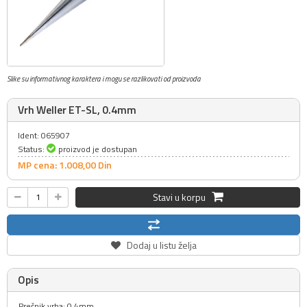
Slike su informativnog karaktera i mogu se razlikovati od proizvoda
Vrh Weller ET-SL, 0.4mm
Ident: 065907
Status:
proizvod je dostupan
MP cena: 1.008,
00
Din
Stavi u korpu
Dodaj u listu želja
Opis
Prečnik vrha: 0.4mm