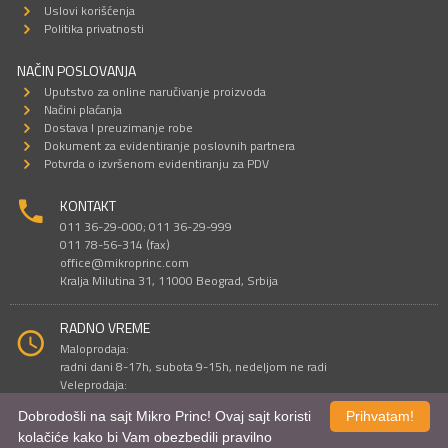
Uslovi korišćenja
Politika privatnosti
NAČIN POSLOVANJA
Uputstvo za online naručivanje proizvoda
Načini plaćanja
Dostava I preuzimanje robe
Dokument za evidentiranje poslovnih partnera
Potvrda o izvršenom evidentiranju za PDV
KONTAKT
011 36-29-000; 011 36-29-999
011 78-56-314 (fax)
office@mikroprinc.com
Kralja Milutina 31, 11000 Beograd, Srbija
RADNO VREME
Maloprodaja:
radni dani 8-17h, subota 9-15h, nedeljom ne radi
Veleprodaja:
radni dani 9-16h, subotom i nedeljom ne radi
Dobrodošli na sajt Mikro Princ! Ovaj sajt koristi
Prihvatam!
kolačiće kako bi Vam obezbedili pravilno