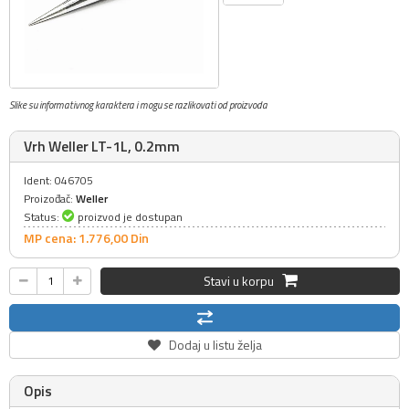
Slike su informativnog karaktera i mogu se razlikovati od proizvoda
Vrh Weller LT-1L, 0.2mm
Ident: 046705
Proizođač:
Weller
Status:
proizvod je dostupan
MP cena: 1.776,
00
Din
Stavi u korpu
Dodaj u listu želja
Opis