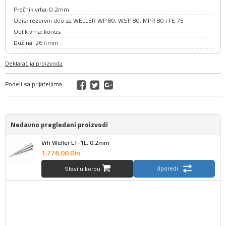
Prečnik vrha: 0.2mm
Opis: rezervni deo za WELLER WP 80, WSP 80, MPR 80 i FE 75
Oblik vrha: konus
Dužina: 26.4mm
Deklaracija proizvoda
Podeli sa prijateljima:
Nedavno pregledani proizvodi
Vrh Weller LT-1L, 0.2mm
1.776,
00
Din
Uporedi
Stavi u korpu