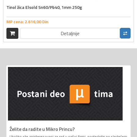
Tinol žica Elsold Sn60/Pb40, 1mm 250g
MP cena:
2.616,
00
Din
Detaljnije
Želite da radite u Mikro Princu?
Ukoliko ste zainteresovani za rad u našoj firmi, pogledajte na sledećem