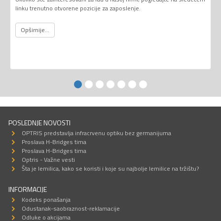
linku trenutno otvorene pozicije za zaposlenje.
Opširnije...
POSLEDNJE NOVOSTI
OPTRIS predstavlja infracrvenu optiku bez germanijuma
Proslava H-Bridges tima
Proslava H-Bridges tima
Optris - Važne vesti
Šta je lemilica, kako se koristi i koje su najbolje lemilice na tržištu?
INFORMACIJE
Kodeks ponašanja
Odustanak-saobraznost-reklamacije
Odluke o akcijama