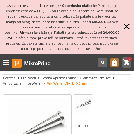
Uslovi za besplatno slanje pošiljki:
Gotovinsko plaćanje:
Paketi čija je
vrednost veća od
4.000,00 RSD
(plaćanje pouzećem prilikom isporuke
robe), troškove transporta snosi prodavac. Za pakete čija je vrednost
manja od ovog iznosa, cena isporuke je fiksna i iznosi
600,00 RSD
bez
obzira na masu paketa i naplaćuje se kupcu po prijemu
pošiljke.
Virmansko plaćanje:
Paketi čija je vrednost veća od
20.000,00
RSD
(plaćanje robe preko računa/virmanski) troškove transporta snosi
prodavac. Za pakete čija je vrednost manja od ovog iznosa, isporuka se
naplaćuje po redovnom cenovniku kurirske službe.
0
shopping_cart
https
Početna
Proizvodi
Lemna oprema i pribor
Vrhovi za lemilice
Vrhovi za lemilice Weller
Vrh Weller LT-1L, 0.2mm