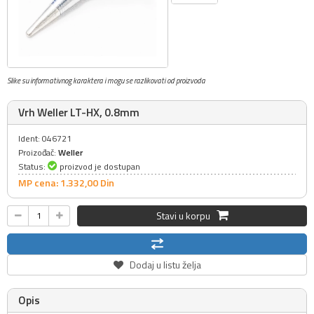
Slike su informativnog karaktera i mogu se razlikovati od proizvoda
Vrh Weller LT-HX, 0.8mm
Ident: 046721
Proizođač:
Weller
Status:
proizvod je dostupan
MP cena: 1.332,
00
Din
Stavi u korpu
Dodaj u listu želja
Opis