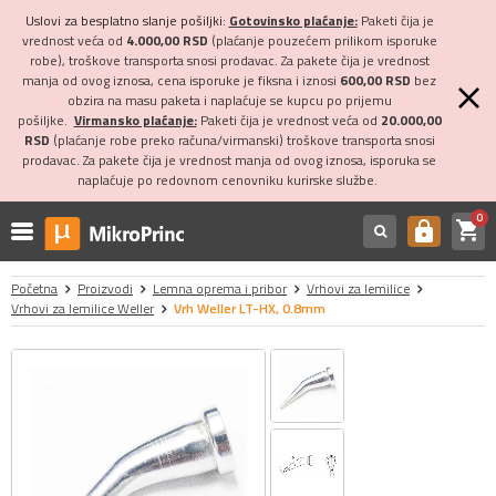
Uslovi za besplatno slanje pošiljki:
Gotovinsko plaćanje:
Paketi čija je
vrednost veća od
4.000,00 RSD
(plaćanje pouzećem prilikom isporuke
robe), troškove transporta snosi prodavac. Za pakete čija je vrednost
manja od ovog iznosa, cena isporuke je fiksna i iznosi
600,00 RSD
bez
obzira na masu paketa i naplaćuje se kupcu po prijemu
pošiljke.
Virmansko plaćanje:
Paketi čija je vrednost veća od
20.000,00
RSD
(plaćanje robe preko računa/virmanski) troškove transporta snosi
prodavac. Za pakete čija je vrednost manja od ovog iznosa, isporuka se
naplaćuje po redovnom cenovniku kurirske službe.
0
shopping_cart
https
Početna
Proizvodi
Lemna oprema i pribor
Vrhovi za lemilice
Vrhovi za lemilice Weller
Vrh Weller LT-HX, 0.8mm