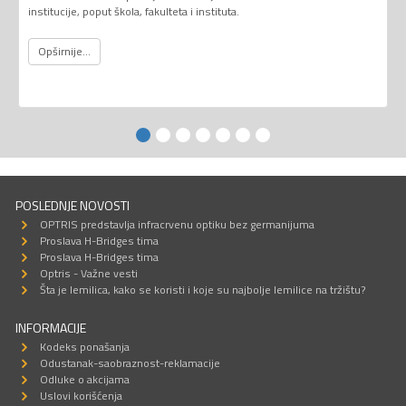
institucije, poput škola, fakulteta i instituta.
Opširnije...
POSLEDNJE NOVOSTI
OPTRIS predstavlja infracrvenu optiku bez germanijuma
Proslava H-Bridges tima
Proslava H-Bridges tima
Optris - Važne vesti
Šta je lemilica, kako se koristi i koje su najbolje lemilice na tržištu?
INFORMACIJE
Kodeks ponašanja
Odustanak-saobraznost-reklamacije
Odluke o akcijama
Uslovi korišćenja