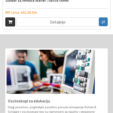
Sunđer za lemilice Weller 70x55x16mm
MP cena:
492,
00
Din
Detaljnije
Osciloskopi za edukaciju
Dragi posetioci, pogledajte posebnu ponudu kompanije Rohde &
Schwarz i osciloskope koji su namenjeni za naučne i obrazovne