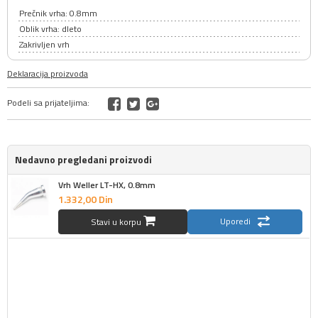
Prečnik vrha: 0.8mm
Oblik vrha: dleto
Zakrivljen vrh
Deklaracija proizvoda
Podeli sa prijateljima:
Nedavno pregledani proizvodi
Vrh Weller LT-HX, 0.8mm
1.332,
00
Din
Uporedi
Stavi u korpu