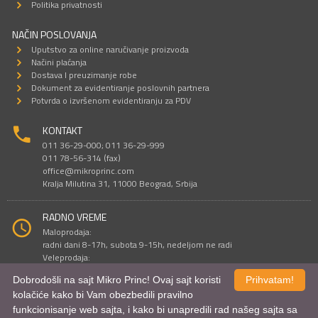
Politika privatnosti
NAČIN POSLOVANJA
Uputstvo za online naručivanje proizvoda
Načini plaćanja
Dostava I preuzimanje robe
Dokument za evidentiranje poslovnih partnera
Potvrda o izvršenom evidentiranju za PDV
KONTAKT
011 36-29-000; 011 36-29-999
011 78-56-314 (fax)
office@mikroprinc.com
Kralja Milutina 31, 11000 Beograd, Srbija
RADNO VREME
Maloprodaja:
radni dani 8-17h, subota 9-15h, nedeljom ne radi
Veleprodaja:
radni dani 9-16h, subotom i nedeljom ne radi
Dobrodošli na sajt Mikro Princ! Ovaj sajt koristi
Prihvatam!
kolačiće kako bi Vam obezbedili pravilno
funkcionisanje web sajta, i kako bi unapredili rad našeg sajta sa
Sve cene su iskazane u dinarima. PDV je uračunat u cenu.