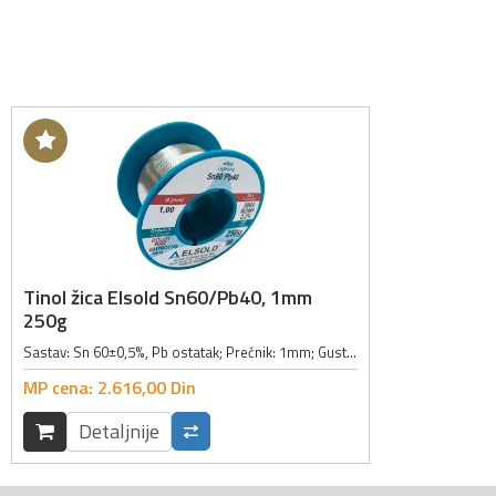
Tinol žica Elsold Sn60/Pb40, 1mm
250g
Sastav: Sn 60±0,5%, Pb ostatak; Prečnik: 1mm; Gustina: 8.5g/kubcm; Tolerancija prečnika: ± 0.05mm; Tačka topljenja: 183-190°C; Standard: EN 61190-1-3 / ISO 9453; Masa: 250g;
MP cena:
2.616,
00
Din
Detaljnije