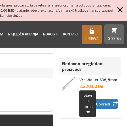
ta snosi prodavac. Za pakete čija je vrednost manja od ovog iznosa, cena
00,00 RSD
(plaćanje robe preko računa/virmanski) troškove transporta snosi
kurirske službe.
shopping_cart
https
MA
NAJČEŠĆA PITANJA
NOVOSTI
KONTAKT
PRIJAVA
0,
00
Din
Nedavno pregledani
proizvodi
Vrh Weller S36, 5mm
2.220,
00
Din
Stavi
u
Uporedi
korpu