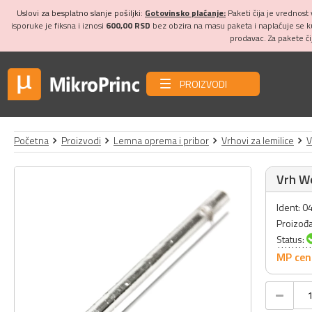
Uslovi za besplatno slanje pošiljki:
Gotovinsko plaćanje:
Paketi čija je vrednost
isporuke je fiksna i iznosi
600,00 RSD
bez obzira na masu paketa i naplaćuje se 
prodavac. Za pakete č
PROIZVODI
Početna
Proizvodi
Lemna oprema i pribor
Vrhovi za lemilice
V
Vrh W
Ident: 
Proizođ
Status:
MP cen