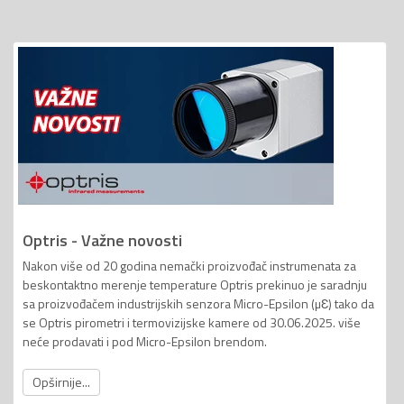
Optris - Važne novosti
Nakon više od 20 godina nemački proizvođač instrumenata za
beskontaktno merenje temperature Optris prekinuo je saradnju
sa proizvođačem industrijskih senzora Micro-Epsilon (µƐ) tako da
se Optris pirometri i termovizijske kamere od 30.06.2025. više
neće prodavati i pod Micro-Epsilon brendom.
Opširnije...