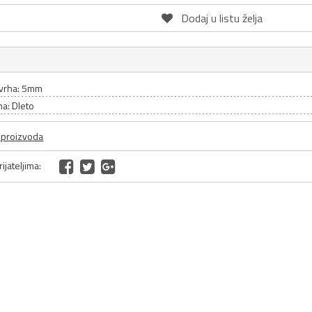
Dodaj u listu želja
 vrha: 5mm
ha: Dleto
a proizvoda
ijateljima: