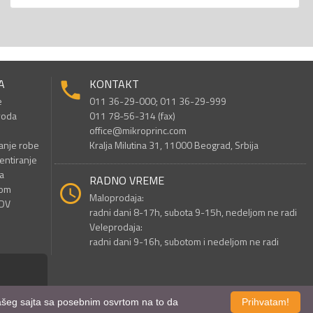
A
KONTAKT
e
011 36-29-000; 011 36-29-999
voda
011 78-56-314 (fax)
office@mikroprinc.com
anje robe
Kralja Milutina 31, 11000 Beograd, Srbija
entiranje
a
RADNO VREME
nom
Maloprodaja:
PDV
radni dani 8-17h, subota 9-15h, nedeljom ne radi
Veleprodaja:
radni dani 9-16h, subotom i nedeljom ne radi
 našeg sajta sa posebnim osvrtom na to da
Prihvatam!