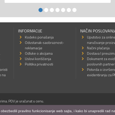
INFORMACIJE
NAČIN POSLOVANJ
Kodeks ponašanja
Uputstvo za onlin
Odustanak-saobraznost-
naručivanje proiz
reklamacije
Načini plaćanja
a
Odluke o akcijama
Dostava I preuzim
a
Uslovi korišćenja
Dokument za evid
Politika privatnosti
poslovnih partner
oristi
Potvrda o izvrše
e na
evidentiranju za 
rima. PDV je uračunat u cenu.
Sva prava su zadržana.
m obezbedili pravilno funkcionisanje web sajta, i kako bi unapredili rad
a Internet prodavnice
,
Izrada sajta
i
mobilnih aplikacija
i
SEO optimizacija