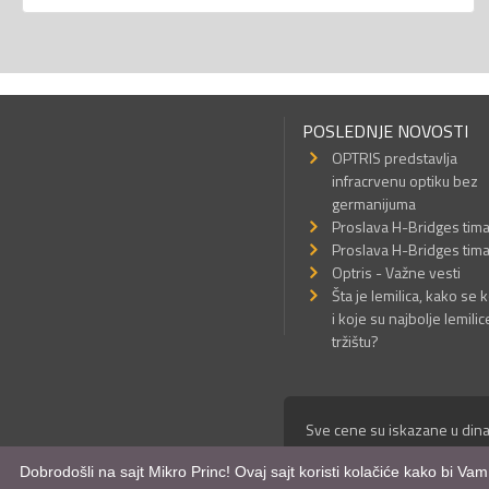
POSLEDNJE NOVOSTI
OPTRIS predstavlja
infracrvenu optiku bez
germanijuma
Proslava H-Bridges tim
Proslava H-Bridges tim
Optris - Važne vesti
Šta je lemilica, kako se k
i koje su najbolje lemilic
tržištu?
Sve cene su iskazane u dina
© Mikro Princ 1999 - 2026. 
Dobrodošli na sajt Mikro Princ! Ovaj sajt koristi kolačiće kako bi Va
Kreirao
*nbgcreator
|
Izdrad