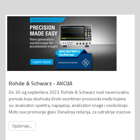
Rohde & Schwarz - AKCIJA
Do 30-og septembra 2023. Rohde & Schwarz nudi neverovatnu
ponudu koja obuhvata široki asortiman proizvoda među kojima
su: analizatori spektra, napajanja, analizatori snage i osciloskopi.
Moto ove promocije glasi: Današnja rešenja, za sutrašnje izazove.
Opširnije...