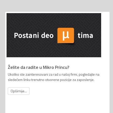
Želite da radite u Mikro Princu?
Ukoliko ste zainteresovani za rad u našoj firmi, pogledajte na
sledećem linku trenutno otvorene pozicije za zaposlenje.
Opširnije...