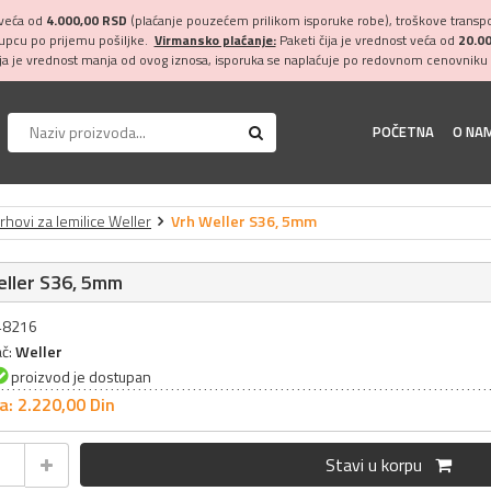
 veća od
4.000,00 RSD
(plaćanje pouzećem prilikom isporuke robe), troškove transpor
kupcu po prijemu pošiljke.
Virmansko plaćanje:
Paketi čija je vrednost veća od
20.0
ija je vrednost manja od ovog iznosa, isporuka se naplaćuje po redovnom cenovniku 
POČETNA
O NA
rhovi za lemilice Weller
Vrh Weller S36, 5mm
eller S36, 5mm
048216
ač:
Weller
proizvod je dostupan
a: 2.220,
00
Din
Stavi u korpu