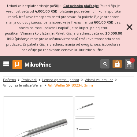
Uslovi za besplatno slanje pošiljki:
Gotovinsko plaćanje:
Paketi čija je
vrednost veća od
4.000,00 RSD
(plaćanje pouzećem prilikom isporuke
robe), troškove transporta snosi prodavac. Za pakete čija je vrednost
manja od ovog iznosa, cena isporuke je fiksna i iznosi
600,00 RSD
bez
obzira na masu paketa i naplaćuje se kupcu po prijemu
pošiljke.
Virmansko plaćanje:
Paketi čija je vrednost veća od
20.000,00
RSD
(plaćanje robe preko računa/virmanski) troškove transporta snosi
prodavac. Za pakete čija je vrednost manja od ovog iznosa, isporuka se
naplaćuje po redovnom cenovniku kurirske službe.
0
shopping_cart
https
Početna
Proizvodi
Lemna oprema i pribor
Vrhovi za lemilice
Vrhovi za lemilice Weller
Vrh Weller SPI80234, 3mm