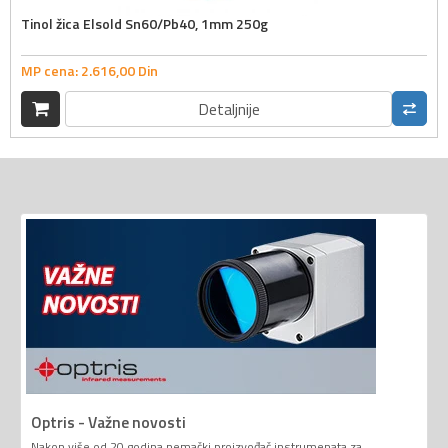
Tinol žica Elsold Sn60/Pb40, 1mm 250g
MP cena:
2.616,
00
Din
Detaljnije
Optris - Važne novosti
Nakon više od 20 godina nemački proizvođač instrumenata za