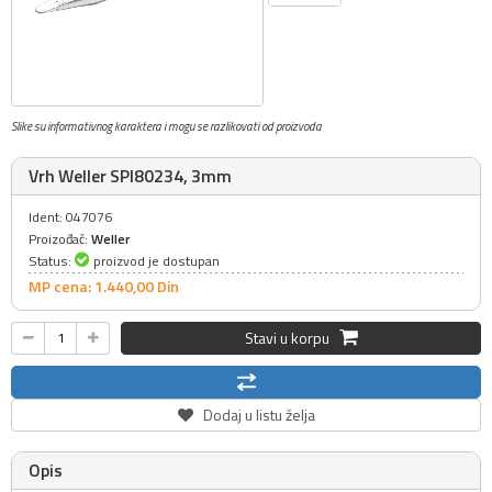
Slike su informativnog karaktera i mogu se razlikovati od proizvoda
Vrh Weller SPI80234, 3mm
Ident: 047076
Proizođač:
Weller
Status:
proizvod je dostupan
MP cena: 1.440,
00
Din
Stavi u korpu
Dodaj u listu želja
Opis