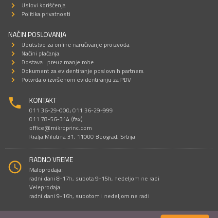
Uslovi korišćenja
Politika privatnosti
NAČIN POSLOVANJA
Uputstvo za online naručivanje proizvoda
Načini plaćanja
Dostava I preuzimanje robe
Dokument za evidentiranje poslovnih partnera
Potvrda o izvršenom evidentiranju za PDV
KONTAKT
011 36-29-000; 011 36-29-999
011 78-56-314 (fax)
office@mikroprinc.com
Kralja Milutina 31, 11000 Beograd, Srbija
RADNO VREME
Maloprodaja:
radni dani 8-17h, subota 9-15h, nedeljom ne radi
Veleprodaja:
radni dani 9-16h, subotom i nedeljom ne radi