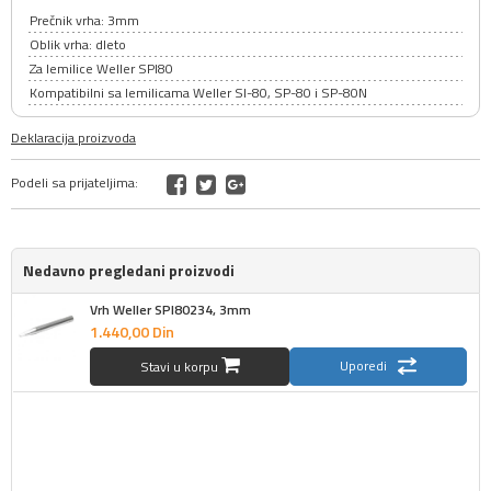
Prečnik vrha: 3mm
Oblik vrha: dleto
Za lemilice Weller SPI80
Kompatibilni sa lemilicama Weller SI-80, SP-80 i SP-80N
Deklaracija proizvoda
Podeli sa prijateljima:
Nedavno pregledani proizvodi
Vrh Weller SPI80234, 3mm
1.440,
00
Din
Uporedi
Stavi u korpu