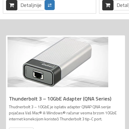
Detaljnije
Detal
Thunderbolt 3 – 10GbE Adapter (QNA Series)
Thudnerbolt 3 – 10GbE je isplativ adapter QNAP QNA serije
pojačava Vaš Mac® ili Windows® računar veoma brzom 10GbE
internet konekcijom koristeći Thunderbolt 3 tip-C port.