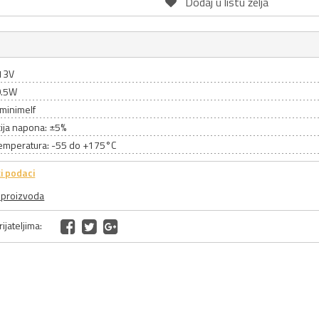
Dodaj u listu želja
13V
0.5W
 minimelf
cija napona: ±5%
emperatura: -55 do +175°C
i podaci
a proizvoda
ijateljima: