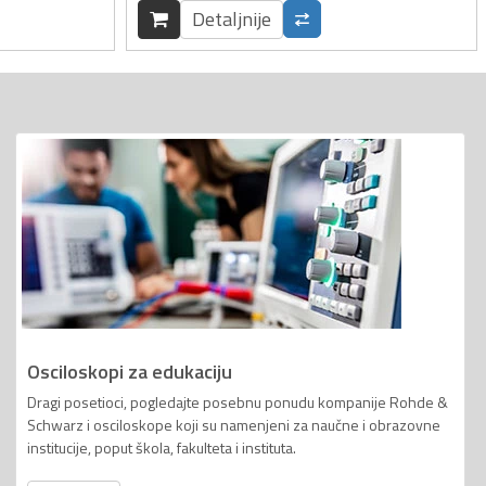
Detaljnije
Osciloskopi za edukaciju
Dragi posetioci, pogledajte posebnu ponudu kompanije Rohde &
Schwarz i osciloskope koji su namenjeni za naučne i obrazovne
institucije, poput škola, fakulteta i instituta.