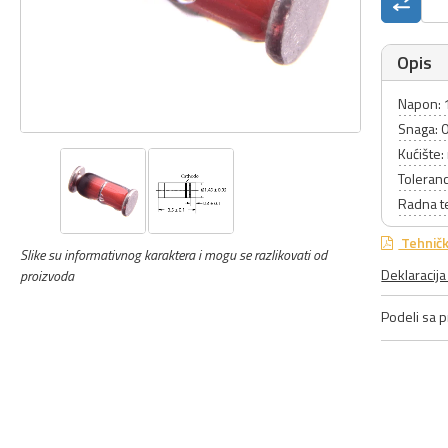
Opis
Napon: 
Snaga: 
Kućište:
Toleran
Radna t
Tehničk
Slike su informativnog karaktera i mogu se razlikovati od
Deklaracij
proizvoda
Podeli sa pr