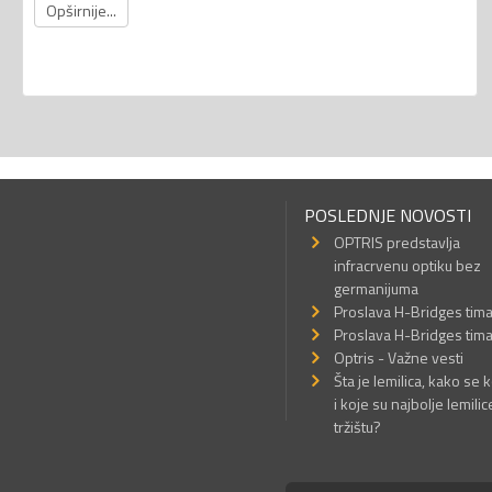
Opširnije...
POSLEDNJE NOVOSTI
OPTRIS predstavlja
infracrvenu optiku bez
germanijuma
Proslava H-Bridges tim
Proslava H-Bridges tim
Optris - Važne vesti
Šta je lemilica, kako se k
i koje su najbolje lemilic
tržištu?