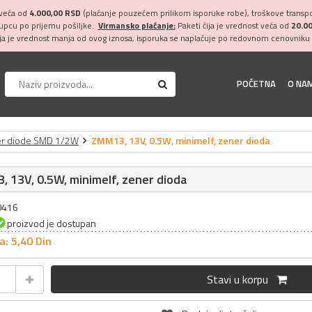
 veća od
4.000,00 RSD
(plaćanje pouzećem prilikom isporuke robe), troškove transpor
kupcu po prijemu pošiljke.
Virmansko plaćanje:
Paketi čija je vrednost veća od
20.0
ija je vrednost manja od ovog iznosa, isporuka se naplaćuje po redovnom cenovniku 
POČETNA
O NA
r diode SMD 1/2W
ZMM13, 13V, 0.5W, minimelf, zener dioda
 13V, 0.5W, minimelf, zener dioda
20416
proizvod je dostupan
a: 5,
40
Din
Stavi u korpu