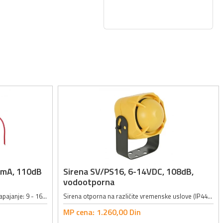
0mA, 110dB
Sirena SV/PS16, 6-14VDC, 108dB,
vodootporna
Piezo sirena; Jačina zvuka: 110dB; Napajanje: 9 - 16VDC; Jačina struje: 400mA; Karakteristike: vodootporna, jednostavno se instalira, pogodan za sve automobile; Boja: crna; Dimenzije: 57 x 40 x 33mm;
Sirena otporna na različite vremenske uslove (IP44); Nosač za postavku sa otvorima za pričvršćivanje; Boja: žuta; Zvuk: jednoličan; Radni napon: 6-14VDC; Jačina struje: 1200mA; jačina zvuka (na 1m udaljenosti): 108dBA; Dimenzije:...
MP cena:
1.260,
00
Din