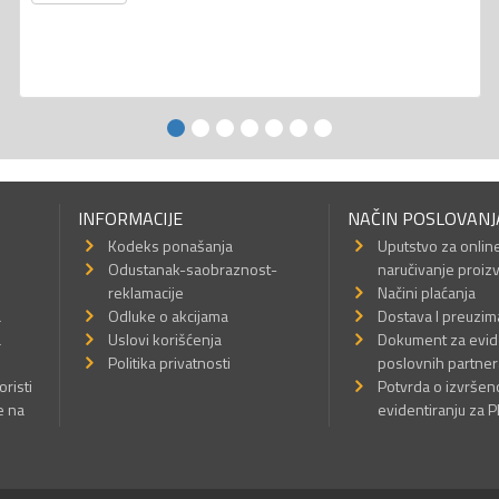
INFORMACIJE
NAČIN POSLOVANJ
Kodeks ponašanja
Uputstvo za onlin
Odustanak-saobraznost-
naručivanje proiz
reklamacije
Načini plaćanja
a
Odluke o akcijama
Dostava I preuzim
a
Uslovi korišćenja
Dokument za evid
Politika privatnosti
poslovnih partner
oristi
Potvrda o izvrše
e na
evidentiranju za 