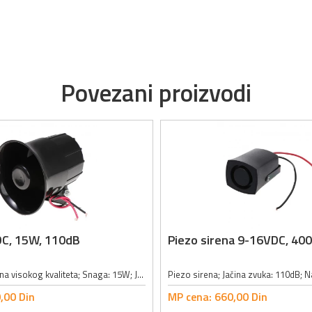
Povezani proizvodi
DC, 15W, 110dB
Piezo sirena 9-16VDC, 40
Elektronska sirena visokog kvaliteta; Snaga: 15W; Jačina zvuka: 110dB; Radni napon: 12VDC; Materijal: ABS; Boja: crna; Dimenzije: 104 x 102mm;
,
00
Din
MP cena:
660,
00
Din