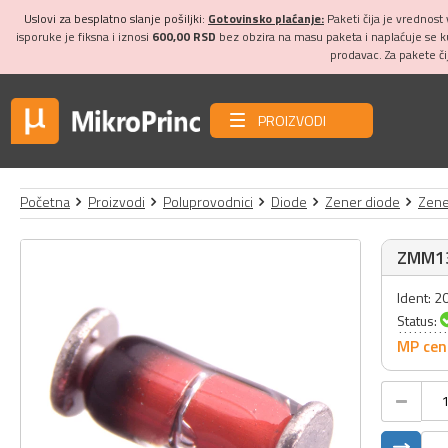
Uslovi za besplatno slanje pošiljki:
Gotovinsko plaćanje:
Paketi čija je vrednost
isporuke je fiksna i iznosi
600,00 RSD
bez obzira na masu paketa i naplaćuje se 
prodavac. Za pakete č
PROIZVODI
Početna
Proizvodi
Poluprovodnici
Diode
Zener diode
Zene
ZMM13,
Ident: 
Status:
MP cen