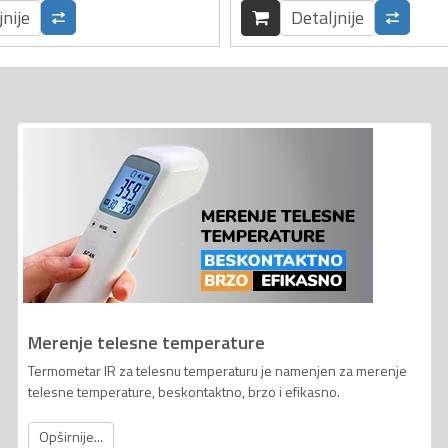
jnije
Detaljnije
Merenje telesne temperature
Termometar IR za telesnu temperaturu je namenjen za merenje
telesne temperature, beskontaktno, brzo i efikasno.
Opširnije...