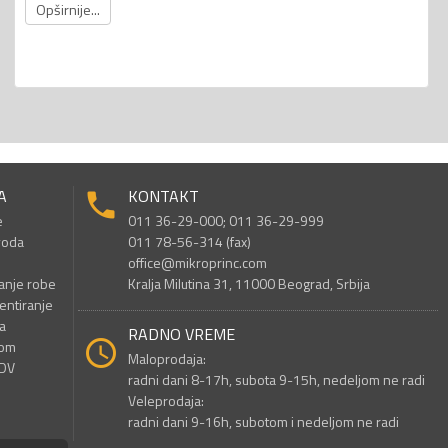
Opširnije...
A
KONTAKT
e
011 36-29-000; 011 36-29-999
voda
011 78-56-314 (fax)
office@mikroprinc.com
anje robe
Kralja Milutina 31, 11000 Beograd, Srbija
entiranje
a
RADNO VREME
nom
Maloprodaja:
PDV
radni dani 8-17h, subota 9-15h, nedeljom ne radi
Veleprodaja:
radni dani 9-16h, subotom i nedeljom ne radi