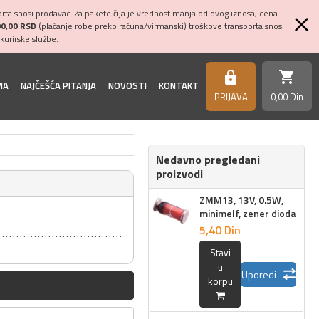
ta snosi prodavac. Za pakete čija je vrednost manja od ovog iznosa, cena
00,00 RSD
(plaćanje robe preko računa/virmanski) troškove transporta snosi
kurirske službe.
shopping_cart
https
MA
NAJČEŠĆA PITANJA
NOVOSTI
KONTAKT
PRIJAVA
0,
00
Din
Nedavno pregledani
proizvodi
ZMM13, 13V, 0.5W,
minimelf, zener dioda
5,
40
Din
Stavi
u
Uporedi
korpu