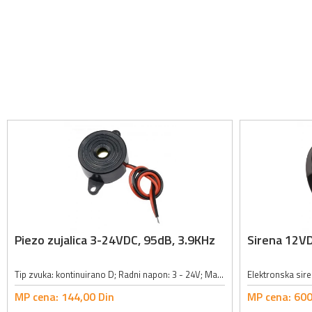
Piezo zujalica 3-24VDC, 95dB, 3.9KHz
Sirena 12V
Tip zvuka: kontinuirano D; Radni napon: 3 - 24V; Maksimalna jačina struje: 10mA; Frekvencija: 3900 ±500Hz; Jačina zvuka: 95dB; Način povezivanja: kontakt žice; Prečnik alarma: 22mm; Visina alarma: 10mm; Boja: crna;
MP cena:
144,
00
Din
MP cena:
600